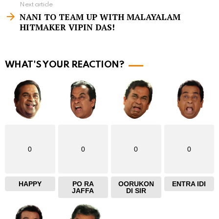
Next article
m
NANI TO TEAM UP WITH MALAYALAM
HITMAKER VIPIN DAS!
o
r
e
WHAT'S YOUR REACTION?
0
0
0
0
HAPPY
PO RA
OORUKON
ENTRA IDI
JAFFA
DI SIR