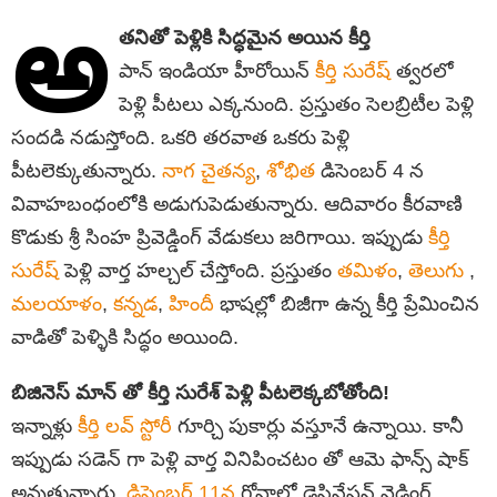
అ
తనితో పెళ్లికి సిద్ధమైన అయిన కీర్తి
పాన్ ఇండియా హీరోయిన్
కీర్తి సురేష్
త్వరలో
పెళ్లి పీటలు ఎక్కనుంది. ప్రస్తుతం సెలబ్రిటీల పెళ్లి
సందడి నడుస్తోంది. ఒకరి తరవాత ఒకరు పెళ్లి
పీటలెక్కుతున్నారు.
నాగ చైతన్య
,
శోభిత
డిసెంబర్ 4 న
వివాహబంధంలోకి అడుగుపెడుతున్నారు. ఆదివారం కీరవాణి
కొడుకు శ్రీ సింహ ప్రివెడ్డింగ్ వేడుకలు జరిగాయి. ఇప్పుడు
కీర్తి
సురేష్
పెళ్లి వార్త హల్చల్ చేస్తోంది. ప్రస్తుతం
తమిళం
,
తెలుగు
,
మలయాళం
,
కన్నడ
,
హిందీ
భాషల్లో బిజీగా ఉన్న కీర్తి ప్రేమించిన
వాడితో పెళ్ళికి సిద్ధం అయింది.
బిజినెస్ మాన్ తో కీర్తి సురేశ్ పెళ్లి పీటలెక్కబోతోంది!
ఇన్నాళ్లు
కీర్తి లవ్ స్టోరీ
గూర్చి పుకార్లు వస్తూనే ఉన్నాయి. కానీ
ఇప్పుడు సడెన్ గా పెళ్లి వార్త వినిపించటం తో ఆమె ఫాన్స్ షాక్
అవుతున్నారు.
డిసెంబర్ 11న
గోవాలో డెస్టినేషన్ వెడ్డింగ్