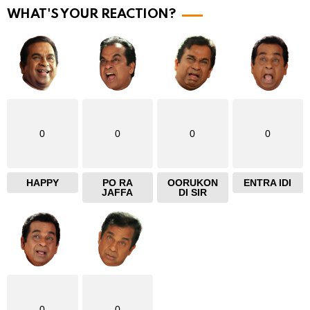
WHAT'S YOUR REACTION?
e
0
0
0
0
HAPPY
PO RA
OORUKON
ENTRA IDI
JAFFA
DI SIR
0
0