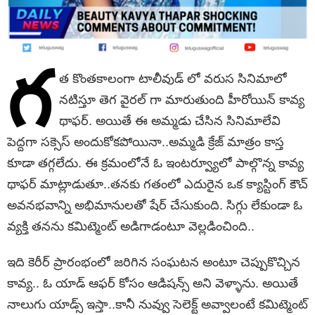
గ
త కొంతకాలంగా టాలీవుడ్ లో వ‌రుస సినిమాలో
నటిస్తూ తెగ వైరల్ గా మారుతుంది హీరోయిన్ కావ్య
థాఫర్. అయితే ఈ అమ్మ‌డు చేసిన సినిమాలేవి
పెద్దగా సక్సెస్ అందుకోకపోయినా..అమ్మడి క్రేజ్ మాత్రం కాస్త
కూడా తగ్గలేదు. ఈ క్రమంలోనే ఓ ఇంట‌ర్వ్యూలో పాల్గొన్న కావ్య
థాఫ‌ర్ మాట్లాడుతూ..తనకు గతంలో ఎదురైన‌ ఒక క్యాస్టింగ్ కౌచ్
అవనభవాన్ని అభిమానులతో షేర్ చేసుకుంది. సిగ్గు లేకుండా ఓ
వ్యక్తి తనను కమిట్మెంట్ అడిగాడంటూ వెల్లడించింది..
ఇది కెరీర్ ప్రారంభంలో జరిగిన సంఘటన అంటూ చెప్పుకొచ్చిన
కావ్య.. ఓ యాడ్ ఆఫర్ కోసం ఆడిషన్స్ అని వెళ్ళాను. అయితే
నాలుగు యాడ్స్‌ ఇస్తా..కానీ నువ్వు సెలెక్ట్ అవ్వాలంటే కమిట్మెంట్