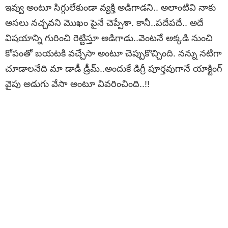
ఇవ్వు అంటూ సిగ్గులేకుండా వ్యక్తి అడిగాడని.. అలాంటివి నాకు
అసలు నచ్చవని మొఖం పైనే చెప్పేశా. కానీ..పదేపదే.. అదే
విషయాన్ని గురించి రెట్టిస్తూ అడిగాడు..వెంటనే అక్కడి నుంచి
కోపంతో బయటకి వచ్చేసా అంటూ చెప్పుకొచ్చింది. నన్ను నటిగా
చూడాలనేది మా డాడీ డ్రీమ్..అందుకే డిగ్రీ పూర్తవుగానే యాక్టింగ్
వైపు అడుగు వేసా అంటూ వివ‌రించింది..!!