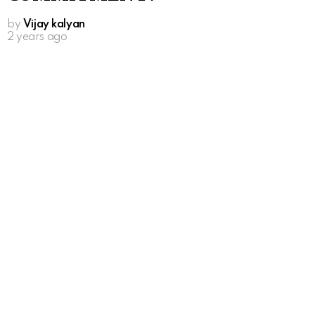
by
Vijay kalyan
2 years ago