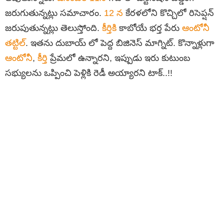
జరుగుతున్నట్లు సమాచారం.
12 న
కేరళలోని కొచ్చిలో రిసెప్షన్
జరుపుతున్నట్లు తెలుస్తోంది.
కీర్తికి
కాబోయే భర్త పేరు
ఆంటోనీ
తట్టిల్
. ఇతను దుబాయ్ లో పెద్ద బిజినెస్ మాగ్నిట్. కొన్నాళ్లుగా
ఆంటోనీ
,
కీర్తి
ప్రేమలో ఉన్నారని, ఇప్పుడు ఇరు కుటుంబ
సభ్యులను ఒప్పించి పెళ్లికి రెడీ అయ్యారని టాక్..!!