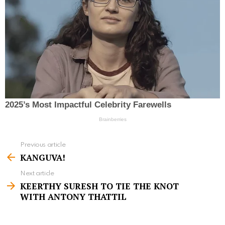
Previous article
S
KANGUVA!
e
Next article
e
KEERTHY SURESH TO TIE THE KNOT
m
WITH ANTONY THATTIL
o
r