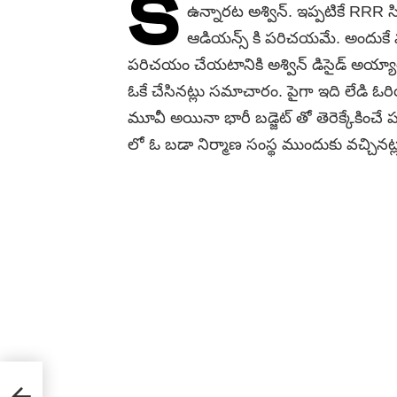
క
ఉన్నారట అశ్విన్. ఇప్పటికే RRR స
ఆడియన్స్ కి పరిచయమే. అందుకే
పరిచయం చేయటానికి అశ్విన్ డిసైడ్ అయ్యార
ఓకే చేసినట్లు సమాచారం. పైగా ఇది లేడి ఓరియె
మూవీ అయినా భారీ బడ్జెట్ తో తెరెక్కేకించే
లో ఓ బడా నిర్మాణ సంస్థ ముందుకు వచ్చినట్లు
t