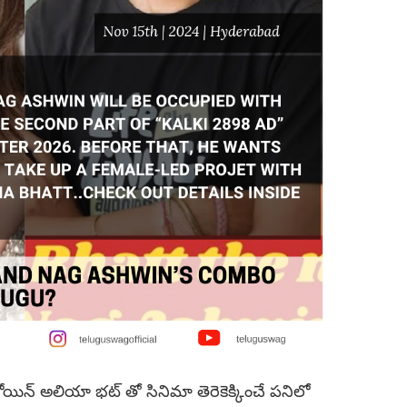
రోయిన్ అలియా భట్ తో సినిమా తెరెకెక్కించే పనిలో