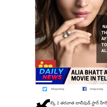
ల్కి 2 తరవాత బాలీవుడ్ స్టార్ హీ