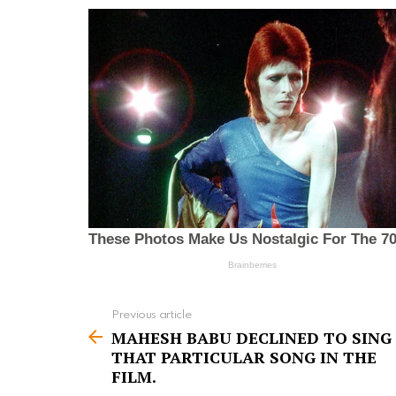
Previous article
S
MAHESH BABU DECLINED TO SING
e
THAT PARTICULAR SONG IN THE
e
FILM.