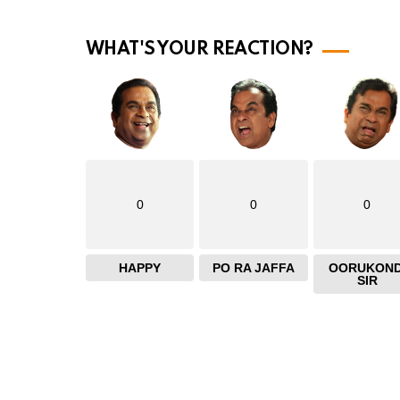
m
o
WHAT'S YOUR REACTION?
r
e
0
0
0
HAPPY
PO RA JAFFA
OORUKOND
SIR