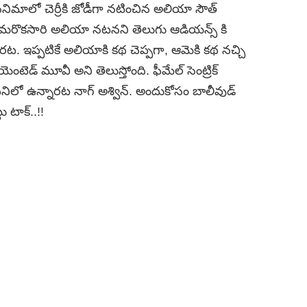
ినిమాలో చెర్రీకి జోడీగా నటించిన అలియా సౌత్
 మరొకసారి అలియా నటనని తెలుగు ఆడియన్స్ కి
ట. ఇప్పటికే అలియాకి కథ చెప్పగా, ఆమెకి కథ నచ్చి
ంటెడ్ మూవీ అని తెలుస్తోంది. ఫీమేల్ సెంట్రిక్
 పనిలో ఉన్నారట నాగ్ అశ్విన్. అందుకోసం బాలీవుడ్
 టాక్..!!