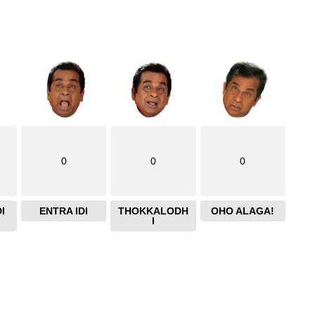
0
0
0
I
ENTRA IDI
THOKKALODH
OHO ALAGA!
I