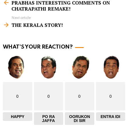
PRABHAS INTERESTING COMMENTS ON
e
CHATRAPATHI REMAKE!
e
Next article
m
THE KERALA STORY!
o
r
WHAT'S YOUR REACTION?
e
0
0
0
0
HAPPY
PO RA
OORUKON
ENTRA IDI
JAFFA
DI SIR