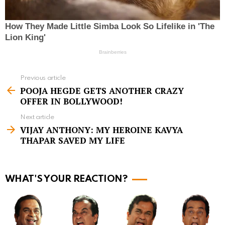
Previous article
S
POOJA HEGDE GETS ANOTHER CRAZY
e
OFFER IN BOLLYWOOD!
e
Next article
m
VIJAY ANTHONY: MY HEROINE KAVYA
THAPAR SAVED MY LIFE
o
r
e
WHAT'S YOUR REACTION?