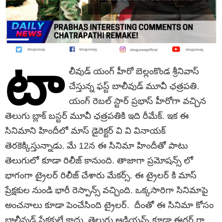
టా
లీవుడ్ యంగ్ హీరో బెల్లంకొండ శ్రీనివాస్
చేస్తున్న ఫస్ట్ బాలీవుడ్ మూవీ ఛత్రపతి.
యంగ్ రెబల్ స్టార్ ప్రభాస్ హీరోగా వచ్చిన
తెలుగు బ్లాక్ బస్టర్ మూవీ ఛత్రపతికి ఇది రీమేక్. ఇక ఈ
సినిమాని హిందీలో మాస్ డైరెక్టర్ వి వి వినాయక్
తెరకెక్కిస్తున్నాడు. మే 12న ఈ సినిమా హిందీతో పాటు
తెలుగులో కూడా రిలీజ్ కానుంది. తాజాగా ప్రమోషన్స్ లో
భాగంగా ట్రైలర్ రిలీజ్ చేశారు మేకర్స్. ఈ ట్రైలర్ కి మాస్
ప్రేక్షకుల నుండి భారీ రెస్పాన్స్ వచ్చింది. ఒక్కసారిగా సినిమాపై
అంచనాలు కూడా పెంచేసింది ట్రైలర్. దీంతో ఈ సినిమా కోసం
బాలీవుడ్ ప్రేక్షకులే కాదు..తెలుగు ఆడియన్స్ కూడా ఈగర్ గా