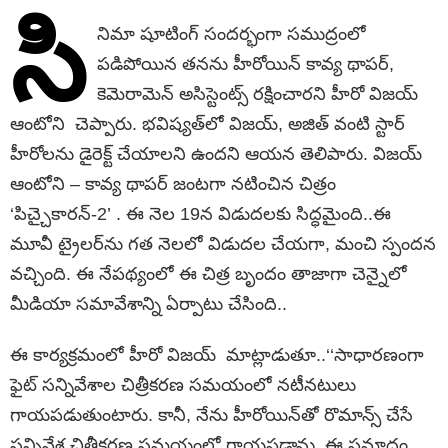
సి
నిమా షూటింగ్‌ సందర్భంగా సముద్రంలో
పడిపోయిన తనను హీరోయిన్‌ కావ్య థాపర్‌,
కెమెరామెన్‌ అసిస్టెంట్స్‌ రక్షించారని హీరో విజయ్‌
ఆంటోని చెప్పారు. భవిష్యత్‌లో విజయ్‌, అజిత్‌ వంటి స్టార్‌
హీరోలను డైరెక్ట్‌ చేయాలని ఉందని ఆయన తెలిపారు. విజయ్‌
ఆంటోని – కావ్య థాపర్‌ జంటగా నటించిన చిత్రం
‘పిచ్చైకారన్‌-2’ . ఈ నెల 19న విడుదలకు సిద్ధమైంది..ఈ
మూవీ ట్రైలర్‌ను గత నెలలో విడుదల చేయగా, మంచి స్పందన
వచ్చింది. ఈ నేపథ్యంలో ఈ చిత్ర బృందం తాజాగా చెన్నైలో
మీడియా సమావేశాన్ని ఏర్పాటు చేసింది..
ఈ కార్యక్రమంలో హీరో విజయ్‌ మాట్లాడుతూ..‘‘సాధారణంగా
ఫైట్‌ సన్నివేశాల చిత్రీకరణ సమయంలో నటీనటులు
గాయపడుతుంటారు. కానీ, నేను హీరోయిన్‌తో రొమాన్స్‌ చేసే
సన్నివేశ చిత్రీకరణ సమయంలో గాయపడ్డాను. ఈ ప్రమాదం