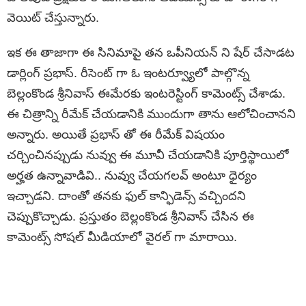
వెయిట్ చేస్తున్నారు.
ఇక ఈ తాజాగా ఈ సినిమాపై తన ఒపీనియన్ ని షేర్ చేసాడట
డార్లింగ్ ప్రభాస్. రీసెంట్ గా ఓ ఇంటర్వ్యూలో పాల్గొన్న
బెల్లంకొండ శ్రీనివాస్ ఈమేరకు ఇంటరెస్టింగ్ కామెంట్స్ చేశాడు.
ఈ చిత్రాన్ని రీమేక్ చేయడానికి ముందుగా తాను ఆలోచించానని
అన్నారు. అయితే ప్రభాస్ తో ఈ రీమేక్ విషయం
చర్చించినప్పుడు నువ్వు ఈ మూవీ చేయడానికి పూర్తిస్థాయిలో
అర్హత ఉన్నావాడివి.. నువ్వు చేయగలవ్ అంటూ ధైర్యం
ఇచ్చాడని. దాంతో తనకు ఫుల్ కాన్ఫిడెన్స్ వచ్చిందని
చెప్పుకొచ్చాడు. ప్రస్తుతం బెల్లంకొండ శ్రీనివాస్ చేసిన ఈ
కామెంట్స్ సోషల్ మీడియాలో వైరల్ గా మారాయి.