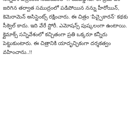
జరిగిన తర్వాత సముద్రంలో పడిపోయిన నన్ను హీరోయిన్‌,
కెమెరామెన్‌ అసిస్టెంట్స్‌ రక్షించారు. ఈ చిత్రం ‘పిచ్చైకారన్‌’ కథకు
సీక్వెల్‌ కాదు. ఇది వేరే స్టోరీ. ఎమోషన్స్‌ పుష్కలంగా ఉంటాయి.
క్లైమాక్స్‌ సన్నివేశంలో కచ్చితంగా ప్రతి ఒక్కరూ కన్నీరు
పెట్టుకుంటారు. ఈ చిత్రానికి యాదృచ్ఛికంగా దర్శకత్వం
వహించాను..!!