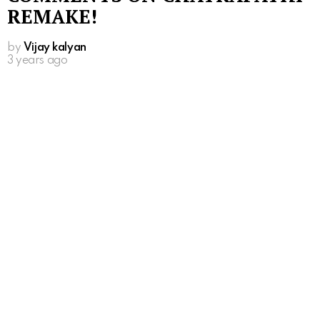
REMAKE!
by
Vijay kalyan
3 years ago