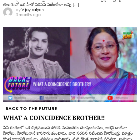
తెలుగులో ఒక హీరో సరసన నటించేలా అన్ని [...]
by
Vijay kalyan
3 months ago
BACK TO THE FUTURE
WHAT A COINCIDENCE BROTHER!!
సినీ రంగంలో ఒక చిత్రమయిన పోకడ మనందరం చూస్తుంటాము, అరవై దాటినా
హీరోలు, హీరోలుగానే కొనసాగుతుంటారు, వారి సరసన నటించిన హీరోయిన్లు మాత్రం
కొంత కాలానికి అక్కలు, వదినలు అవుతారు, మరి కొంత కాలానికి వదినలు, అమ్మలు