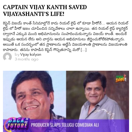
CAPTAIN VIJAY KANTH SAVED
VIJAYASHANTI’S LIFE!
కెప్టెన్ విజయ్ కాంత్ సినిమాల్లోనే కాదు రియల్ లైఫ్ లో కూడా హీరోనే… ఆయన రియల్
లైఫ్ లో హీరో ఇజం చూపించిన సన్నివేశాలు చాలా ఉన్నాయి. తన రియల్ లైఫ్ క్యారెక్టర్
ద్వారానే ఎక్కువ మంది అభిమానులను సంపాదించుకున్నారు విజయ్ కాంత్. అందుకే
ఇప్పుడు ఆయన లేరు అని వార్తను ఆయన అభిమానులు జీర్ణించుకోలేకపోతున్నారు.
అయితే ఒక సందర్భంలో తన ప్రాణాలను అడ్డేసి విజయశాంతి ప్రాణాలను విజయశాంతి
కాపాడారు. తనను కాపాడిన కెప్టెన్ గొప్పతనాన్ని మరో [...]
by
Vijay kalyan
3 months ago