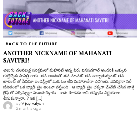
BACK TO THE FUTURE
ANOTHER NICKNAME OF MAHANATI
SAVITRI!
తెలుగు చలనచిత్ర పరిశ్రమలో మహానటి అన్న పేరు వినపడగానే అందరికీ టక్కున
గుర్తొచ్చేది సావిత్రి గారు. తన అందంతో తన నటనతో తన వాక్చాతుర్యంతో తన
టాలెంట్ తో సినిమా ఇండస్ట్రీలో మకుటం లేని మహారాణిగా ఎదిగింది. ఎవరికైనా సరే
జీవితంలో ఒక బ్యాడ్ టైం అంటూ వస్తుంది . ఆ బ్యాడ్ టైం చక్కగా మేనేజ్ చేసిన వాళ్లే
లైఫ్ లో సక్సెస్ఫుల్గా ముందుకెళ్తారు . కాదు కూడదు అని తప్పుడు నిర్ణయాలు
తీసుకున్నారా..? ఇక [...]
by
Vijay kalyan
2 months ago