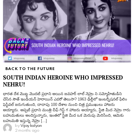
BACK TO THE FUTURE
SOUTH INDIAN HEROINE WHO IMPRESSED
NEHRU!
భారత దేశ మొట్ట మొదటి ప్రధాని అయిన జవహర్ లాల్ నెహ్రు ని సమ్మోహితుడిని
చేసిన సౌత్ ఇండియన్ హెరాయిన్ ఎవరో తెలుసా? 1963 ఢిల్లీలో ఇంటర్నేషనల్ ఫిలిం
ఫెస్టివల్ జరుగుతుంది, దాదాపు 100 దేశాల నుంచి చిత్ర ప్రముఖులు హాజరు
అయ్యారు. అప్పటి ప్రధాని మంత్రి చీఫ్ గెస్ట్ గ హాజరు అయ్యారు, స్టేజి మీద నెహ్రు గారు
బహుమతులు అందిస్తున్నారు, ఇంతలో స్టేజి మీద ఒక మెరుపు మెరిసింది, ఆమెకు
బహుమతి ఇస్తున్న నెహ్రు [...]
by
Vijay kalyan
2 months ago