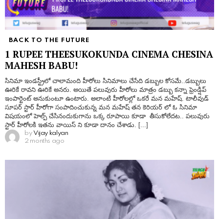
BACK TO THE FUTURE
1 RUPEE THEESUKOKUNDA CINEMA CHESINA
MAHESH BABU!
సినిమా ఇండస్ట్రీలో చాలామంది హీరోలు సినిమాలు చేసేది డబ్బుల కోసమే..డబ్బులు
ఊరికే రావని ఊరికే అనరు. అయితే పలువురు హీరోలు మాత్రం డబ్బు కన్నా ఫ్రెండ్షిప్
ఇంపార్టెంట్ అనుకుంటూ ఉంటారు. అలాంటి హీరోలల్లో ఒకరే మన మహేష్. టాలీవుడ్
సూపర్ స్టార్ హీరోగా సంపాదించుకున్న మన మహేష్ తన కెరియర్ లో ఓ సినిమా
విషయంలో హెల్ప్ చేసినందుకుగాను ఒక్క రూపాయి కూడా తీసుకోలేదట.. పలువురు
స్టార్ హీరోలకి ఇతను వాయిస్ ని కూడా దానం చేశాడు. [...]
by
Vijay kalyan
2 months ago