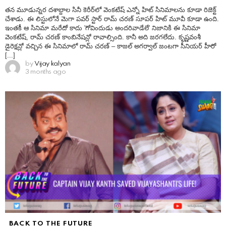
తన మూడున్నర దశాబ్దాల సినీ కెరీర్‌లో వెంకటేష్ ఎన్నో హిట్ సినిమాలను కూడా రిజెక్ట్
చేశాడు. ఈ లిస్టులోనే మెగా పవర్ స్టార్ రామ్ చరణ్ సూపర్ హిట్ మూవీ కూడా ఉంది.
ఇంతకీ ఆ సినిమా మరేదో కాదు 'గోవిందుడు అందరివాడేలే' నిజానికి ఈ సినిమా
వెంకటేష్, రామ్ చరణ్ కాంబినేషన్లో రావాల్సింది. కానీ అది జరగలేదు. కృష్ణవంశీ
డైరెక్షన్లో వచ్చిన ఈ సినిమాలో రామ్ చరణ్ – కాజల్ అగర్వాల్ జంటగా సీనియర్ హీరో
[...]
by
Vijay kalyan
3 months ago
BACK TO THE FUTURE