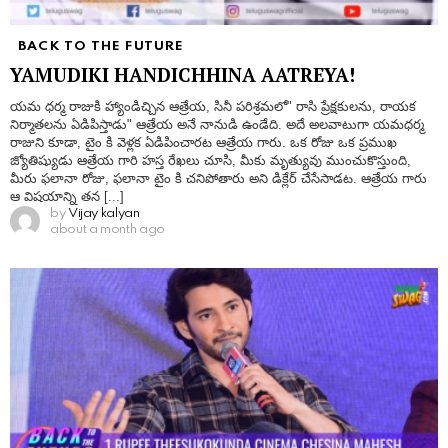
BACK TO THE FUTURE
YAMUDIKI HANDICHHINA AATREYA!
యమ ధర్మ రాజుకి హ్యాండిచ్చిన ఆత్రేయ, సినీ పరిశ్రమలో" రాసి ప్రేక్షకులను, రాయక
నిర్మాతలను ఏడిపిస్తాడు" ఆత్రేయ అనే నానుడి ఉండేది. అదే అలవాటుగా యమధర్మ
రాజుని కూడా, టైం కి వెళ్లక ఏడిపించారట ఆత్రేయ గారు. ఒక రోజు ఒక ప్రముఖ
జ్యోతిష్యుడు ఆత్రేయ గారి హస్త రేఖలు చూసి, మీకు మృత్యువు ముంచుకొస్తుంది,
మీరు ఫలానా రోజు, ఫలానా టైం కి చనిపోతారు అని డిక్లేర్ చేసేసాడట. ఆత్రేయ గారు
ఆ విషయాన్ని తన [...]
by
Vijay kalyan
about a month ago