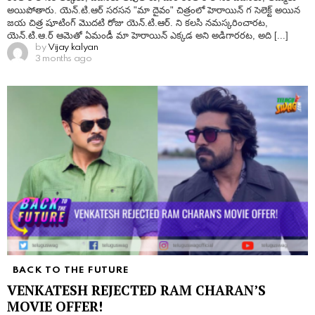
అయిపోతారు. యెన్.టి.ఆర్ సరసన "మా దైవం" చిత్రంలో హెరాయిన్ గ సెలెక్ట్ అయిన
జయ చిత్ర షూటింగ్ మొదటి రోజు యెన్.టి.ఆర్. ని కలసి నమస్కరించారట,
యెన్.టి.ఆ.ర్ ఆమెతో ఏమండీ మా హెరాయిన్ ఎక్కడ అని అడిగారరట, అది [...]
by
Vijay kalyan
3 months ago
BACK TO THE FUTURE
VENKATESH REJECTED RAM CHARAN’S
MOVIE OFFER!