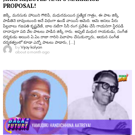
PROPOSAL!
జిక్కి, మనసుకు హాయిని గొలిపే, మధురమయిన ప్రత్యేక గాత్రం, ఈ పాట జిక్కి
పాడితెనె బావుంటుంది అనే విధంగా ఉండే వాయిస్ ఆమెది. ఆమె అసలు పేరు
పిల్లవాలు గజపతి కృష్ణవేణి, బాల నటిగా సినీ రంగ ప్రవేశం చేసి గాయనిగా స్థిరపడి
దాదాపుగా పది వేల పాటలు పాడిన జిక్కి గారు. అప్పటి మధుర గాయకుడు, సంగీత
దర్శకుడు అయిన ఏ.ఏం.రాజా గారిని వివాహం చేసుకున్నారు, ఆయన సంగీత
దర్శకత్వంలో కూడా ఎన్నో పాటలు పాడారు, [...]
by
Vijay kalyan
about a month ago