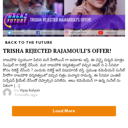
BACK TO THE FUTURE
TRISHA REJECTED RAJAMOULI’S OFFER!
రాజమౌళి స్వయంగా పిలిచి మరీ హీరోయిన్ గా అవకాశం ఇస్తే..ఈ చెన్నై చిన్నది మాత్రం
సింపుల్ గా రిజెక్ట్ చేసింది. మరి రాజమౌళి దర్శకత్వంలో వచ్చిన ఆఫర్ ని ఏ సినిమా
కోసం రిజెక్ట్ చేసింది ? ఎందుకు రిజెక్ట్ అనే విషయానికి వస్తే..ప్రముఖ కమెడియన్ సునీల్
హీరోగా రాజమౌళి దర్శకత్వంలో వచ్చిన చిత్రం మర్యాద రామన్న..ఈ సినిమా ఎంతటి
సెన్సేషన్ క్రియేట్ చేసిందో చెప్పాల్సిన పనిలేదు. అటు కమెడియన్ గా ఉన్న సునీల్ ను
ఏకంగా [...]
by
Vijay kalyan
5 months ago
Load More