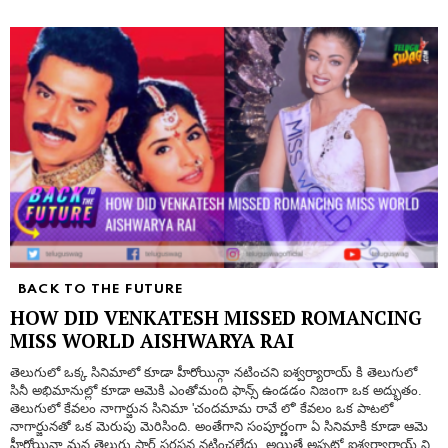
BACK TO THE FUTURE
HOW DID VENKATESH MISSED ROMANCING
MISS WORLD AISHWARYA RAI
తెలుగులో ఒక్క సినిమాలో కూడా హీరోయిన్గా నటించని ఐశ్వర్యారాయ్ కి తెలుగులో
సినీ అభిమానుల్లో కూడా ఆమెకి ఎంతోమంది ఫాన్స్ ఉండడం నిజంగా ఒక అద్భుతం.
తెలుగులో కేవలం నాగార్జున సినిమా 'చందమామ రావే లో' కేవలం ఒక పాటలో
నాగార్జునతో ఒక మెరుపు మెరిసింది. అంతేగాని సంపూర్ణంగా ఏ సినిమాకి కూడా ఆమె
హీరోయిన్గా మన తెలుగు స్టార్ సరసన నటించలేదు. అయితే అప్పట్లో ఐశ్వర్యారాయ్ ని