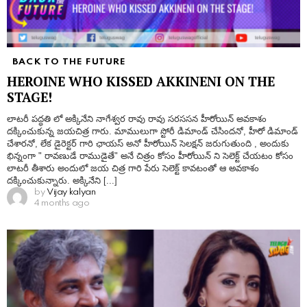
BACK TO THE FUTURE
HEROINE WHO KISSED AKKINENI ON THE
STAGE!
లాటరీ పద్ధతి లో అక్కినేని నాగేశ్వర రావు రావు సరససన హీరోయిన్ అవకాశం
దక్కించుకున్న జయచిత్ర గారు. మాములుగా స్టోరీ డిమాండ్ చేసిందనో, హీరో డిమాండ్
చేశారనో, లేక డైరెక్టర్ గారి ఛాయస్ అనో హీరోయిన్ సెలక్షన్ జరుగుతుంది , అందుకు
భిన్నంగా " రావణుడే రాముడైతే" అనే చిత్రం కోసం హీరోయిన్ ని సెలెక్ట్ చేయటం కోసం
లాటరీ తీశారు అందులో జయ చిత్ర గారి పేరు సెలెక్ట్ కావటంతో ఆ అవకాశం
దక్కించుకున్నారు. అక్కినేని [...]
by
Vijay kalyan
4 months ago