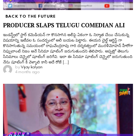
BACK TO THE FUTURE
PRODUCER SLAPS TELUGU COMEDIAN ALI
ఇండస్ట్రీలో స్టార్ కమెడియన్ గా కొనసాగిన అలీపై ఏకంగా ఓ నిర్మాత చేయి చేసుకున్న
విషయాన్ని ఇటీవల ఓ సందర్భంలో అలీ బయట పెట్టారు. ఈయన చైల్డ్ ఆర్టిస్ట్ గా
కొనసాగుతున్న సమయంలో రాఘవేంద్రరావు గారి దర్శకత్వంలో మురళీమోహన్ హీరోగా
నిప్పులాంటి నిజం అనే సినిమా షూటింగ్ జరుగుతుందని తెలిపారు. అప్పట్లో తెలుగు
సినిమాలు చెన్నైలో షూటింగ్ జరిగేవి. ఇలా ఈ సినిమా షూటింగ్ చెన్నైలో జరుగుతుంది
నేను షూటింగ్ కి వెళ్ళాలి కానీ అదే రోజే [...]
by
Vijay kalyan
4 months ago