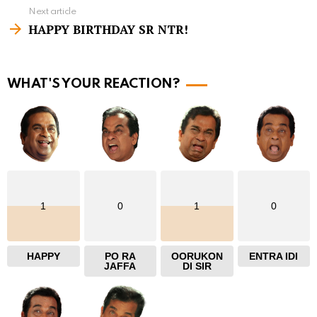
e
Next article
m
HAPPY BIRTHDAY SR NTR!
o
r
WHAT'S YOUR REACTION?
e
1
0
1
0
HAPPY
PO RA
OORUKON
ENTRA IDI
JAFFA
DI SIR