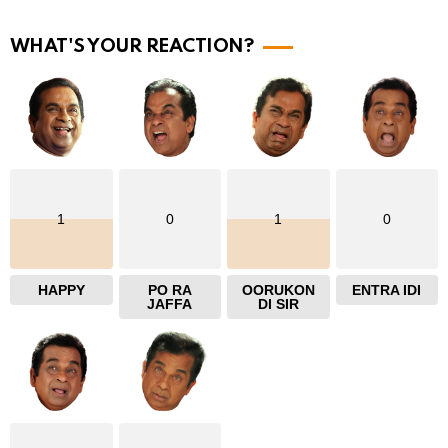
r
WHAT'S YOUR REACTION?
e
1
0
1
0
HAPPY
PO RA
OORUKON
ENTRA IDI
JAFFA
DI SIR