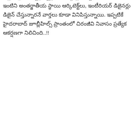
ఇంటిని అంతర్జాతీయ స్థాయి ఆర్కిటెక్ట్‌లు, ఇంటీరియర్ డిజైనర్లు
డిజైన్ చేస్తున్నారనే వార్తలు కూడా వినిపిస్తున్నాయి. ఇప్పటికే
హైదరాబాద్ జూబ్లీహిల్స్ ప్రాంతంలో చిరంజీవి నివాసం ప్రత్యేక
ఆకర్షణగా నిలిచింది..!!