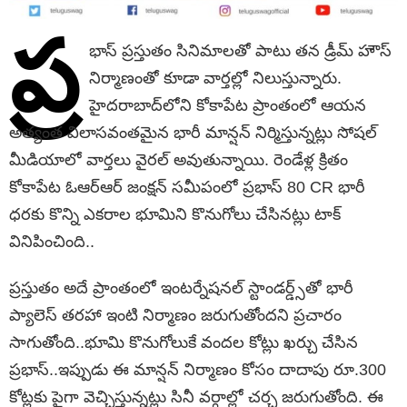
ప్ర
భాస్ ప్రస్తుతం సినిమాలతో పాటు తన డ్రీమ్ హౌస్
నిర్మాణంతో కూడా వార్తల్లో నిలుస్తున్నారు.
హైదరాబాద్‌లోని కోకాపేట ప్రాంతంలో ఆయన
అత్యంత విలాసవంతమైన భారీ మాన్షన్ నిర్మిస్తున్నట్లు సోషల్
మీడియాలో వార్తలు వైరల్ అవుతున్నాయి. రెండేళ్ల క్రితం
కోకాపేట ఓఆర్ఆర్ జంక్షన్ సమీపంలో ప్రభాస్ 80 CR భారీ
ధరకు కొన్ని ఎకరాల భూమిని కొనుగోలు చేసినట్లు టాక్
వినిపించింది..
ప్రస్తుతం అదే ప్రాంతంలో ఇంటర్నేషనల్ స్టాండర్డ్స్‌తో భారీ
ప్యాలెస్ తరహా ఇంటి నిర్మాణం జరుగుతోందని ప్రచారం
సాగుతోంది..భూమి కొనుగోలుకే వందల కోట్లు ఖర్చు చేసిన
ప్రభాస్..ఇప్పుడు ఈ మాన్షన్ నిర్మాణం కోసం దాదాపు రూ.300
కోట్లకు పైగా వెచ్చిస్తున్నట్లు సినీ వర్గాల్లో చర్చ జరుగుతోంది. ఈ