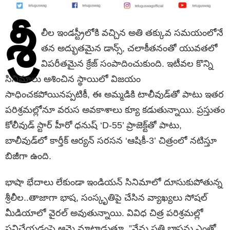
శ్రీ
లీల ఇండస్ట్రీలోకి వచ్చిన అతి తక్కువ సమయంలోనే
తన అద్భుతమైన డాన్స్, చలాకీతనంతో యువతలో
విపరీతమైన క్రేజ్ సంపాదించుకుంది. ఇటీవల కొన్ని
సినిమాలు ఆశించిన స్థాయిలో విజయం
సాధించకపోయినప్పటికీ, ఈ అమ్మడికి టాలీవుడ్‌తో పాటు ఇతర
పరిశ్రమల్లోనూ వరుస అవకాశాలు క్యూ కడుతున్నాయి. ప్రస్తుతం
కోలీవుడ్ స్టార్ హీరో ధనుష్ ‘D-55’ ప్రాజెక్ట్‌తో పాటు,
బాలీవుడ్‌లో కార్తీక్ ఆర్యన్ సరసన ‘ఆషికీ-3’ చిత్రంలో నటిస్తూ
బిజీగా ఉంది.
భాషా భేదాలు లేకుండా ఇండియన్ సినిమాలో దూసుకుపోతున్న
శ్రీలీల..తాజాగా భాష, సంస్కృతిపై చేసిన వ్యాఖ్యలు సోషల్
మీడియాలో వైరల్ అవుతున్నాయి. వివిధ చిత్ర పరిశ్రమల్లో
పనిచేయడంపై ఆమె మాట్లాడుతూ..”నేను ప్రతి భాషను ఎంతో