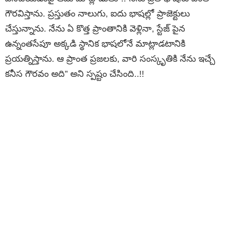
గౌరవిస్తాను. ప్రస్తుతం నాలుగు, ఐదు భాషల్లో ప్రాజెక్టులు
చేస్తున్నాను. నేను ఏ కొత్త ప్రాంతానికి వెళ్లినా, స్టేజ్ పైన
ఉన్నంతసేపూ అక్కడి స్థానిక భాషలోనే మాట్లాడటానికి
ప్రయత్నిస్తాను. ఆ ప్రాంత ప్రజలకు, వారి సంస్కృతికి నేను ఇచ్చే
కనీస గౌరవం అది” అని స్పష్టం చేసింది..!!