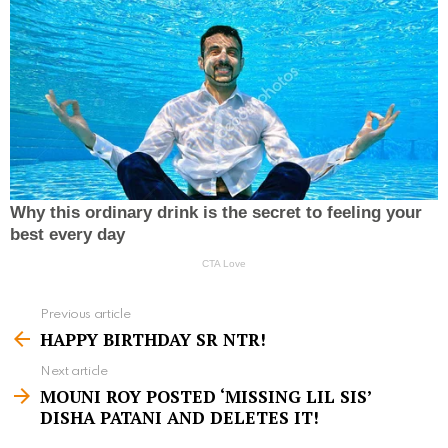
Previous article
S
HAPPY BIRTHDAY SR NTR!
e
Next article
e
MOUNI ROY POSTED ‘MISSING LIL SIS’
m
DISHA PATANI AND DELETES IT!
o