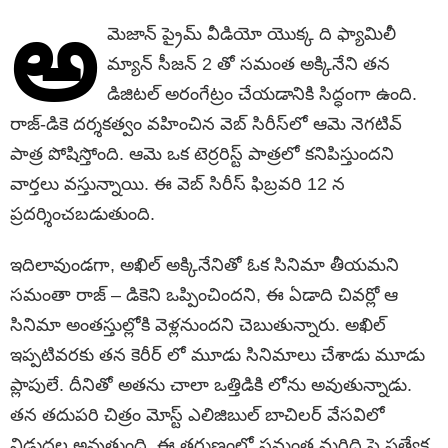
అ
మెజాన్ ప్రైమ్ వీడియో యొక్క ది ఫ్యామిలీ
మ్యాన్ సీజన్ 2 తో సమంత అక్కినేని తన
డిజిటల్ అరంగేట్రం చేయడానికి సిద్ధంగా ఉంది.
రాజ్-డికె దర్శకత్వం వహించిన వెబ్ సిరీస్‌లో ఆమె నెగటివ్
పాత్ర పోషిస్తోంది. ఆమె ఒక టెర్రరిస్ట్ పాత్రలో కనిపిస్తుందని
వార్తలు వస్తున్నాయి. ఈ వెబ్ సిరీస్ ఫిబ్రవరి 12 న
ప్రదర్శించబడుతుంది.
ఇదిలావుండగా, అఖిల్ అక్కినేనితో ఓక సినిమా తీయమని
సమంతా రాజ్ – డికెని ఒప్పించిందని, ఈ ఏడాది చివర్లో ఆ
సినిమా అంతస్తుల్లోకి వెళ్లనుందని చెబుతున్నారు. అఖిల్
ఇప్పటివరకు తన కెరీర్ లో మూడు సినిమాలు చేశాడు మూడు
ప్లాపులే. దీనితో అతను చాలా ఒత్తిడికి లోను అవుతున్నాడు.
తన తదుపరి చిత్రం మోస్ట్ ఎలిజిబుల్ బాచిలర్ వేసవిలో
విడుదల అవుతుంది. ఈ తరుణంలో సమంత మరిది పై ప్రత్యేక