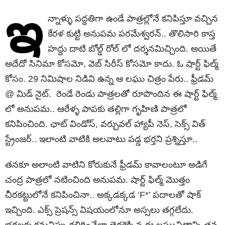
ఇ
న్నాళ్ళు ప‌ద్ధ‌తిగా ఉండే పాత్ర‌ల్లోనే క‌నిపిస్తూ వ‌చ్చిన
కేర‌ళ కుట్టి అనుప‌మ ప‌ర‌మేశ్వ‌ర‌న్.. తొలిసారి కాస్త
హ‌ద్దు దాటి బోల్డ్ రోల్ లో ద‌ర్శ‌న‌మిచ్చింది. అయితే
అదేదో సినిమా కోస‌మో, వెబ్ సిరీస్ కోస‌మో కాదు. ఓ షార్ట్ ఫిల్మ్
కోసం. 29 నిమిషాల నిడివి ఉన్న ఆ ల‌ఘు చిత్రం పేరు.. ఫ్రీడ‌మ్
@ మిడ్ నైట్. రెండే రెండు పాత్రల‌తో రూపొందిన ఈ షార్ట్ ఫిల్మ్
లో అనుప‌మ.. ఆరేళ్ళ పాప‌కు త‌ల్లిగా గృహిణి పాత్ర‌లో
క‌నిపించింది. ఛాట్ విండోస్, వ‌ర్చువ‌ల్ హ్యాపీ నెస్, సెక్స్ విత్
స్ట్రేంజ‌ర్.. ఇలాంటి వాటికి అల‌వాటు ప‌డ్డ భ‌ర్త‌ని ప్ర‌శ్నిస్తూ..
తన‌కూ అలాంటి వాటిని కోరుకునే ఫ్రీడ‌మ్ కావాలంటూ అడిగే
చంద్ర పాత్ర‌లో న‌టించింది అనుప‌మ‌. షార్ట్ ఫిల్మ్ మొత్తం
చీర‌క‌ట్టులోనే క‌నిపించినా.. అక్క‌డ‌క్క‌డ ‘F*’ ప‌దాల‌తో షాక్
ఇచ్చింది. ఎక్స్ ప్రెష‌న్స్ విష‌యంలోనూ అస్స‌లు త‌గ్గలేదు.