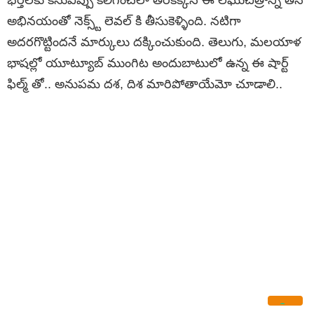
భ‌ర్త‌ల‌కు క‌నువిప్పు క‌లిగించేలా తెర‌కెక్కిన ఈ ల‌ఘుచిత్రాన్ని త‌న
అభిన‌యంతో నెక్స్ట్ లెవ‌ల్ కి తీసుకెళ్ళింది. న‌టిగా
అద‌ర‌గొట్టింద‌నే మార్కులు ద‌క్కించుకుంది. తెలుగు, మ‌ల‌యాళ
భాష‌ల్లో యూట్యూబ్ ముంగిట అందుబాటులో ఉన్న ఈ షార్ట్
ఫిల్మ్ తో.. అనుప‌మ ద‌శ‌, దిశ మారిపోతాయేమో చూడాలి..