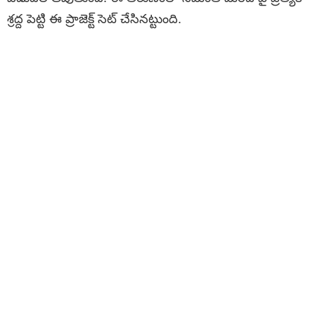
శ్రద్ద పెట్టి ఈ ప్రాజెక్ట్ సెట్ చేసినట్టుంది.