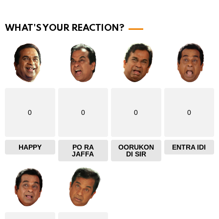
r
e
WHAT'S YOUR REACTION?
0
0
0
0
HAPPY
PO RA
OORUKON
ENTRA IDI
JAFFA
DI SIR