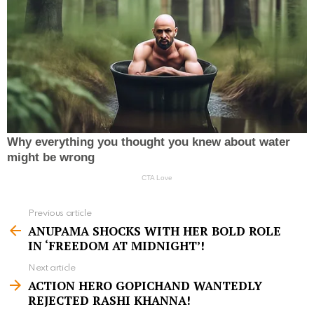
Previous article
S
ANUPAMA SHOCKS WITH HER BOLD ROLE
e
IN ‘FREEDOM AT MIDNIGHT’!
e
Next article
m
ACTION HERO GOPICHAND WANTEDLY
REJECTED RASHI KHANNA!
o