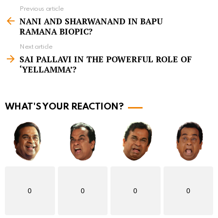
Previous article
S
NANI AND SHARWANAND IN BAPU
e
RAMANA BIOPIC?
e
Next article
m
SAI PALLAVI IN THE POWERFUL ROLE OF
‘YELLAMMA’?
o
r
e
WHAT'S YOUR REACTION?
0
0
0
0