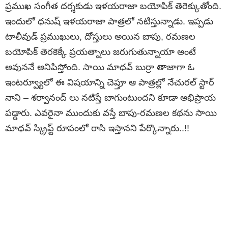
ప్రముఖ సంగీత దర్శకుడు ఇళయరాజా బయోపిక్ తెరెక్కుతోంది.
ఇందులో ధనుష్ ఇళయరాజా పాత్రలో నటిస్తున్నాడు. ఇప్పడు
టాలీవుడ్ ప్రముఖులు, దోస్తులు అయిన బాపు, రమణల
బయోపిక్ తెరకెక్కే ప్రయత్నాలు జరుగుతున్నాయా అంటే
అవుననే అనిపిస్తోంది. సాయి మాధ‌వ్ బుర్రా తాజాగా ఓ
ఇంట‌ర్వ్యూలో ఈ విషయాన్ని చెప్తూ ఆ పాత్రల్లో నేచుర‌ల్ స్టార్
నాని – శ‌ర్వానంద్ లు నటిస్తే బాగుంటుందని కూడా అభిప్రాయ
పడ్డారు. ఎవరైనా ముందుకు వస్తే బాపు-ర‌మ‌ణల క‌థ‌ను సాయి
మాధ‌వ్ స్క్రిప్ట్ రూపంలో రాసి ఇస్తానని పేర్కొన్నారు..!!