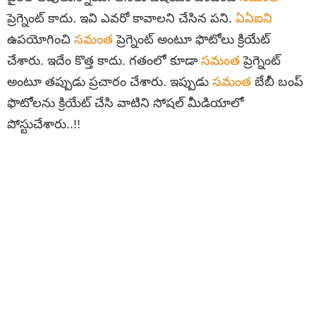
ప్రెగ్నెంట్ కాదు. ఇవి ఎవరో కావాలని చేసిన పని.
ఏఏఐని
ఉపయోగించి
సమంత
ప్రెగ్నెంట్ అంటూ ఫొటోలు క్రియేట్
చేశారు. ఇదేం కొత్త కాదు. గతంలో కూడా
సమంత
ప్రెగ్నెంట్
అంటూ తప్పుడు ప్రచారం చేశారు. ఇప్పుడు
సమంత
బేబీ బంప్
ఫొటోలను క్రియేట్ చేసి వాటిని సోషల్ మీడియాలో
పోస్టుచేశారు..!!