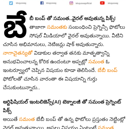
బే
బీ బంప్‌ తో సమంత..వైరల్ అవుతున్న పిక్స్!
తాజాగా
సమంతకు
సంబంధించి ప్రెగ్నెన్సీ ఫొటోలు
సోషల్ మీడియాలో వైరల్ అవుతున్నాయి. వీటిని
చూసిన అభిమానులు, నెటిజన్లు షాక్ అవుతున్నారు.
నాగాచైతన్యతో
విడాకుల తర్వాత తనకు మాతృత్వాన్ని
అనుభవించాలన్న కోరిక ఉందంటూ అప్పట్లో
సమంత
ఓ
ఇంటర్వ్యూలో చెప్పిన విషయం కూడా తెలిసిందే.
బేబీ బంప్
ఫోటోలతో చూసిన వారంతా ఈ విషయాన్ని గుర్తు
చేసుకుంటున్నారు..
ఆర్టిఫిషియల్ ఇంటలిజెన్స్(AI) టెక్నాలజీ తో సమంత ప్రెగ్నెంట్
పిక్స్
అయితే
సమంత
బేబీ బంప్ తో ఉన్న ఫొటోలు ప్రస్తుతం నెట్టింట్లో
వైరల్ అవుతున్నాయి. అసలు విషయం ఏంటంటే
సమంత