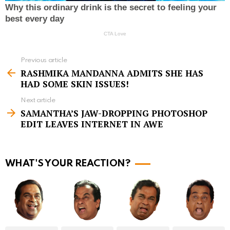
Previous article
S
RASHMIKA MANDANNA ADMITS SHE HAS
e
HAD SOME SKIN ISSUES!
e
Next article
m
SAMANTHA’S JAW-DROPPING PHOTOSHOP
EDIT LEAVES INTERNET IN AWE
o
r
e
WHAT'S YOUR REACTION?