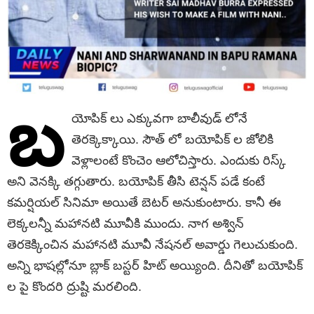
బ‌
యోపిక్ లు ఎక్కువగా బాలీవుడ్ లోనే
తెరక్కెక్కాయి. సౌత్ లో బయోపిక్ ల జోలికి
వెళ్లాలంటే కొంచెం ఆలోచిస్తారు. ఎందుకు రిస్క్
అని వెనక్కి తగ్గుతారు. బయోపిక్ తీసి టెన్షన్ పడే కంటే
కమర్షియల్ సినిమా అయితే బెటర్ అనుకుంటారు. కానీ ఈ
లెక్కలన్నీ మహానటి మూవీకి ముందు. నాగ అశ్విన్
తెరకెక్కించిన మహానటి మూవీ నేషనల్ అవార్డు గెలుచుకుంది.
అన్ని భాషల్లోనూ బ్లాక్ బస్టర్ హిట్ అయ్యింది. దీనితో బయోపిక్
ల పై కొందరి ద్రుష్టి మరలింది.