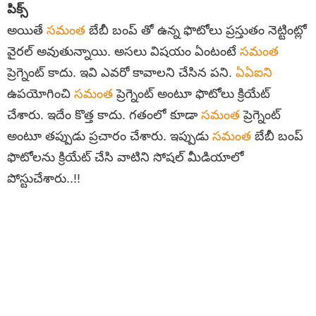
పిక్స్
అయితే
సమంత
బేబీ బంప్ తో ఉన్న ఫొటోలు ప్రస్తుతం నెట్టింట్లో
వైరల్ అవుతున్నాయి. అసలు విషయం ఏంటంటే
సమంత
ప్రెగ్నెంట్ కాదు. ఇవి ఎవరో కావాలని చేసిన పని.
ఏఏఐని
ఉపయోగించి
సమంత
ప్రెగ్నెంట్ అంటూ ఫొటోలు క్రియేట్
చేశారు. ఇదేం కొత్త కాదు. గతంలో కూడా
సమంత
ప్రెగ్నెంట్
అంటూ తప్పుడు ప్రచారం చేశారు. ఇప్పుడు
సమంత
బేబీ బంప్
ఫొటోలను క్రియేట్ చేసి వాటిని సోషల్ మీడియాలో
పోస్టుచేశారు..!!