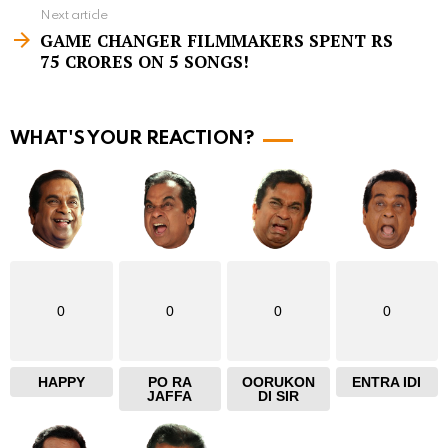
e
Next article
m
GAME CHANGER FILMMAKERS SPENT RS
75 CRORES ON 5 SONGS!
o
r
e
WHAT'S YOUR REACTION?
0
0
0
0
HAPPY
PO RA
OORUKON
ENTRA IDI
JAFFA
DI SIR