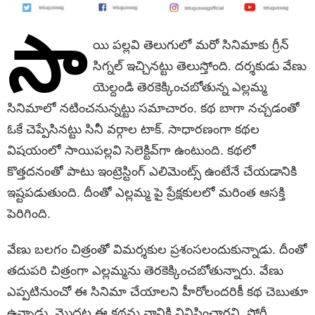
సా
యి పల్లవి తెలుగులో మరో సినిమాకు గ్రీన్
సిగ్నల్ ఇచ్చినట్టు తెలుస్తోంది. దర్శకుడు వేణు
యెల్దండి తెరకెక్కించబోతున్న ఎల్లమ్మ
సినిమాలో నటించనున్నట్టు సమాచారం. కథ బాగా నచ్చడంతో
ఓకే చెప్పేసినట్టు సినీ వర్గాల టాక్. సాధారణంగా కథల
విషయంలో సాయిపల్లవి సెలెక్టివ్‌గా ఉంటుంది. కథలో
కొత్తదనంతో పాటు ఇంట్రెస్టింగ్ ఎలిమెంట్స్ ఉంటేనే చేయడానికి
ఇష్టపడుతుంది. దీంతో ఎల్లమ్మ పై ప్రేక్షకులలో మరింత ఆసక్తి
పెరిగింది.
వేణు బలగం చిత్రంతో విమర్శకుల ప్రశంసలందుకున్నాడు. దీంతో
తదుపరి చిత్రంగా ఎల్లమ్మను తెరకెక్కించబోతున్నారు. వేణు
ఎప్పటినుంచో ఈ సినిమా చేయాలని హీరోలందరికీ కథ చెబుతూ
ఉన్నాడు. మొదట ఈ కథను నానికి వినిపించారని..స్టోరీ