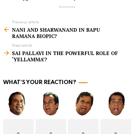
Previous article
S
NANI AND SHARWANAND IN BAPU
e
RAMANA BIOPIC?
e
Next article
m
SAI PALLAVI IN THE POWERFUL ROLE OF
‘YELLAMMA’?
o
r
e
WHAT'S YOUR REACTION?
0
0
0
0