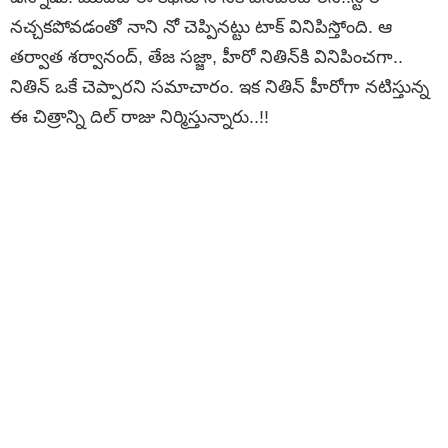
నచ్చకపోవడంతో నాని నో చెప్పినట్టు టాక్ వినిపిస్తోంది. ఆ
తర్వాత శర్వానంద్, తేజ సజ్జా, హీరో నితిన్‌కి వినిపించగా..
నితిన్ ఒకే చెప్పారని సమాచారం. ఇక నితిన్ హీరోగా నటిస్తున్న
ఈ చిత్రాన్ని దిల్ రాజు నిర్మిస్తున్నారు..!!