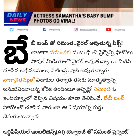
బే
బీ బంప్‌ తో సమంత..వైరల్ అవుతున్న పిక్స్!
తాజాగా
సమంతకు
సంబంధించి ప్రెగ్నెన్సీ ఫొటోలు
సోషల్ మీడియాలో వైరల్ అవుతున్నాయి. వీటిని
చూసిన అభిమానులు, నెటిజన్లు షాక్ అవుతున్నారు.
నాగాచైతన్యతో
విడాకుల తర్వాత తనకు మాతృత్వాన్ని
అనుభవించాలన్న కోరిక ఉందంటూ అప్పట్లో
సమంత
ఓ
ఇంటర్వ్యూలో చెప్పిన విషయం కూడా తెలిసిందే.
బేబీ బంప్
ఫోటోలతో చూసిన వారంతా ఈ విషయాన్ని గుర్తు
చేసుకుంటున్నారు..
ఆర్టిఫిషియల్ ఇంటలిజెన్స్(AI) టెక్నాలజీ తో సమంత ప్రెగ్నెంట్