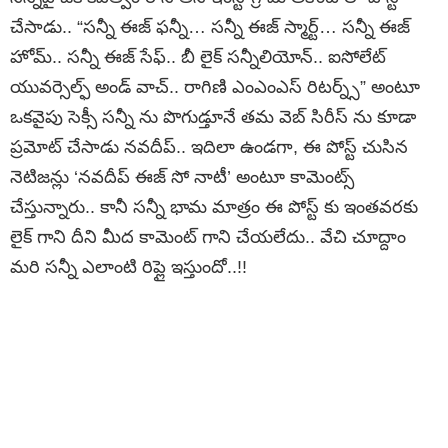
చేసాడు.. “సన్నీ ఈజ్ ఫన్నీ… సన్నీ ఈజ్ స్మార్ట్… సన్నీ ఈజ్
హోమ్.. సన్నీ ఈజ్ సేఫ్.. బీ లైక్ సన్నీలియోన్.. ఐసోలేట్
యువర్సెల్ఫ్ అండ్ వాచ్.. రాగిణి ఎంఎంఎస్ రిటర్న్స్” అంటూ
ఒకవైపు సెక్సీ సన్నీ ను పొగుడ్తూనే తమ వెబ్ సిరీస్ ను కూడా
ప్రమోట్ చేసాడు నవదీప్.. ఇదిలా ఉండగా, ఈ పోస్ట్ చుసిన
నెటిజన్లు ‘నవదీప్ ఈజ్ సో నాటీ’ అంటూ కామెంట్స్
చేస్తున్నారు.. కానీ సన్నీ భామ మాత్రం ఈ పోస్ట్ కు ఇంతవరకు
లైక్ గాని దీని మీద కామెంట్ గాని చేయలేదు.. వేచి చూద్దాం
మరి సన్నీ ఎలాంటి రిప్లై ఇస్తుందో..!!