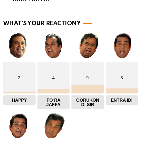
o
r
WHAT'S YOUR REACTION?
e
2
4
9
5
HAPPY
PO RA
OORUKON
ENTRA IDI
JAFFA
DI SIR