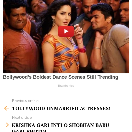
Previous article
S
TOLLYWOOD UNMARRIED ACTRESSES!
e
Next article
e
KRISHNA GARI INTLO SHOBHAN BABU
m
GARI PHOTO!