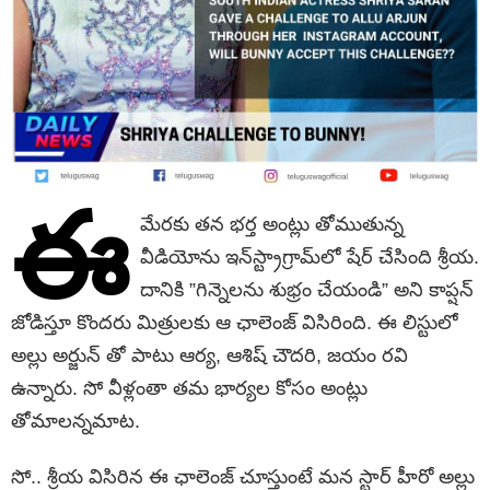
ఈ
మేరకు తన భర్త అంట్లు తోముతున్న
వీడియోను ఇన్‌స్ట్రాగ్రామ్‌లో షేర్ చేసింది శ్రీయ.
దానికి ”గిన్నెలను శుభ్రం చేయండి” అని కాప్షన్
జోడిస్తూ కొందరు మిత్రులకు ఆ ఛాలెంజ్ విసిరింది. ఈ లిస్టులో
అల్లు అర్జున్ తో పాటు ఆర్య, ఆశిష్ చౌదరి, జయం రవి
ఉన్నారు. సో వీళ్లంతా తమ భార్యల కోసం అంట్లు
తోమాలన్నమాట.
సో.. శ్రీయ విసిరిన ఈ ఛాలెంజ్ చూస్తుంటే మన స్టార్ హీరో అల్లు