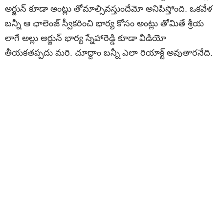
అర్జున్ కూడా అంట్లు తోమాల్సివస్తుందేమో అనిపిస్తోంది. ఒకవేళ
బన్నీ ఆ ఛాలెంజ్ స్వీకరించి భార్య కోసం అంట్లు తోమితే శ్రీయ
లాగే అల్లు అర్జున్ భార్య స్నేహారెడ్డి కూడా వీడియో
తీయకతప్పదు మరి. చూద్దాం బన్నీ ఎలా రియాక్ట్ అవుతారనేది.