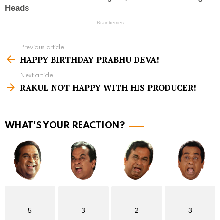
Previous article
S
HAPPY BIRTHDAY PRABHU DEVA!
e
Next article
e
RAKUL NOT HAPPY WITH HIS PRODUCER!
m
o
r
WHAT'S YOUR REACTION?
e
5
3
2
3