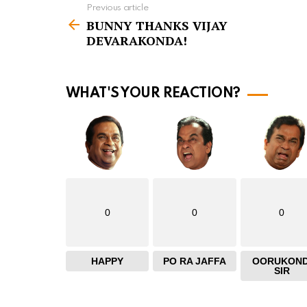
Previous article
S
BUNNY THANKS VIJAY
e
DEVARAKONDA!
e
m
o
WHAT'S YOUR REACTION?
r
e
0
0
0
HAPPY
PO RA JAFFA
OORUKOND
SIR