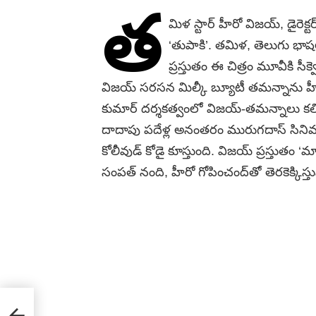
త
మిళ స్టార్​ హీరో విజయ్​, డైరెక
‘తుపాకి’. తమిళ, తెలుగు భాష
ప్రస్తుతం ఈ చిత్రం మూవీకి సీక్
విజయ్​ సరసన మిల్కీ బ్యూటీ తమన్నాను హీరోయ
కుమార్​ దర్శకత్వంలో విజయ్​-తమన్నాలు కలి
దాదాపు పదేళ్ల అనంత‌రం మురుగదాస్​ సినిమా
కోలీవుడ్​ కోడై కూస్తుంది. విజయ్​ ప్రస్తుతం ‘
సంపత్​ నంది, హీరో గోపించంద్‌తో తెరకెక్కిస్తున్