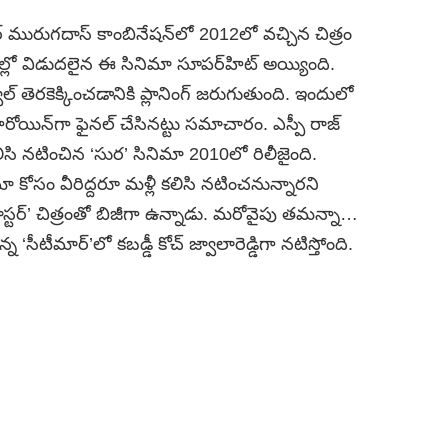
్ట‌ర్‌ మురుగదాస్​ కాంబినేషన్​లో 2012లో వ‌చ్చిన చిత్రం
ల్లో విడుదలైన ఈ సినిమా సూప‌ర్‌హిట్ అయ్యింది.
వెల్ తెరకెక్కించడానికి ప్లానింగ్ జ‌రుగుతుంది. ఇందులో
ిన్​గా ఫైన‌ల్ చేసిన‌ట్టు స‌మాచారం. ఎస్పీ రాజ్​
సి నటించిన ‘సుర’ సినిమా 2010లో రిలీజైంది.
 కోసం వీరిద్దరూ మళ్లీ కలిసి నటించనున్నారని
మాస్టర్’​ చిత్రంతో బిజీగా ఉన్నాడు. మ‌రోవైపు త‌మ‌న్నా…
న ‘సీటీమార్’​లో కబడ్డీ కోచ్ జ్వాలారెడ్డి​గా నటిస్తోంది.