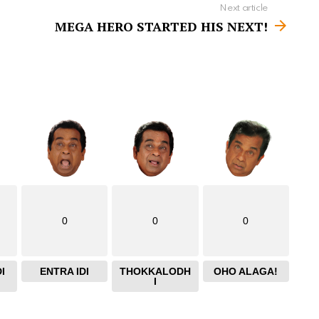
Next article
MEGA HERO STARTED HIS NEXT!
0
0
0
I
ENTRA IDI
THOKKALODH
OHO ALAGA!
I