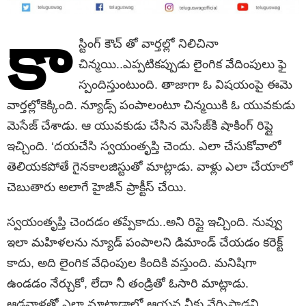
కా
స్టింగ్ కౌచ్ తో వార్తల్లో నిలిచినా
చిన్మయి..ఎప్పటికప్పుడు లైంగిక వేదింపులు ఫై
స్పందిస్తుంటుంది. తాజాగా ఓ విషయంపై ఈమె
వార్తల్లోకెక్కింది. న్యూడ్స్ పంపాలంటూ చిన్మయికి ఓ యువకుడు
మెసేజ్ చేశాడు. ఆ యువకుడు చేసిన మెసేజ్‌కి షాకింగ్ రిప్లై
ఇచ్చింది. ‘దయచేసి స్వయంతృప్తి చెందు. ఎలా చేసుకోవాలో
తెలియకపోతే గైనకాలజిస్టుతో మాట్లాడు. వాళ్లు ఎలా చేయాలో
చెబుతారు అలాగే హైజీన్ ప్రాక్టీస్ చేయి.
స్వయంతృప్తి చెందడం తప్పేకాదు..అని రిప్లై ఇచ్చింది. నువ్వు
ఇలా మహిళలను న్యూడ్ పంపాలని డిమాండ్ చేయడం కరెక్ట్
కాదు, అది లైంగిక వేధింపుల కిందికి వస్తుంది. మనిషిగా
ఉండడం నేర్చుకో, లేదా నీ తండ్రితో ఓసారి మాట్లాడు.
ఆడవాళ్లతో ఎలా మాట్లాడాలో ఆయన నీకు నేర్పిస్తాడని