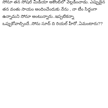
సోనూ తన సోషల్ మీడియా అకౌంట్‌లో వెల్లడించాడు. ఎప్పుడైన
త‌న వంతు సాయం అందించేందుకు నేను , నా టీం సిద్ధంగా
ఉన్నామ‌ని సోనూ అంటున్నారు..ఇప్పటికన్నా
ఒప్పుకోవాల్సిందే..సోను సూద్ ది రియల్ హీరో..ఏమంటారు??