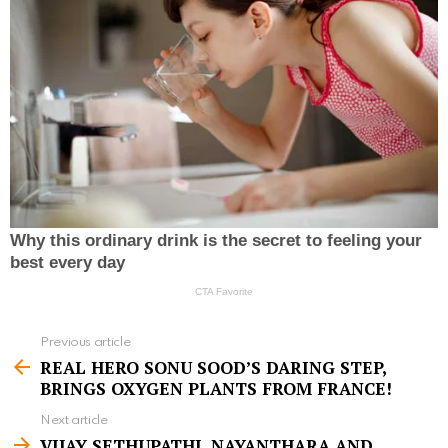
Previous article
S
REAL HERO SONU SOOD’S DARING STEP,
e
BRINGS OXYGEN PLANTS FROM FRANCE!
e
Next article
m
VIJAY SETHUPATHI, NAYANTHARA AND