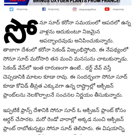
సో
నూ సూద్ కరోనా సమయంలో ఆపదలో ఉన్న
వాళ్లను ఆదుకుంటూ నిజమైన
ఆపద్భాందవుడు అనిపించుకున్నారు.
తాజాగా దేశంలో కరోనా సెకండ్ విజృంభిస్తోంది. ఈ నేపథ్యంలో
సోనూ సూద్ మరోసారి తన మంచి మనసును చాటుకున్నాడు.
సెకండ్ వేవ్‌లో ఇంత దారుణంగా ఉంటే.. థర్ట్ వేవ్ వస్తే
చెప్పడానికి మాటల కూడా రావు. ఈ సందర్భంగా సోనూ సూద్
కూడా కోవిడ్ తీవ్రత ఎక్కువగా ఉన్న రాష్ట్రాల్లో ఆక్సిజన్
ప్లాంట్‌లను నెలకొల్పాలనే సంచనల నిర్ణయం తీసుకున్నారు.
ఇప్పటికే ఫ్రాన్స్ దేశానికి సోనూ సూద్ ఓ ఆక్సిజన్ ప్లాంట్ కోసం
ఆర్డర్ చేసారట. మరో రెండో వారాల్లో అక్కడ నుంచి ఆక్సిజన్
ప్లాంట్ రాబోతున్నట్టు సోనూ సూద్ తెలిపారు. ఈ విషయాన్ని