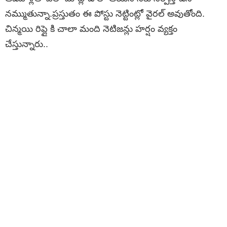
నమ్ముతున్నా.ప్రస్తుతం ఈ పోస్టు నెట్టింట్లో వైరల్ అవుతోంది.
చిన్మయి రిప్లై కి చాలా మంది నెటిజన్లు హర్షం వ్యక్తం
చేస్తున్నారు..