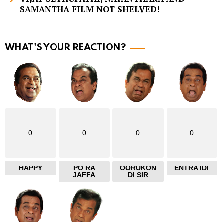
SAMANTHA FILM NOT SHELVED!
o
r
e
WHAT'S YOUR REACTION?
0
0
0
0
HAPPY
PO RA
OORUKON
ENTRA IDI
JAFFA
DI SIR