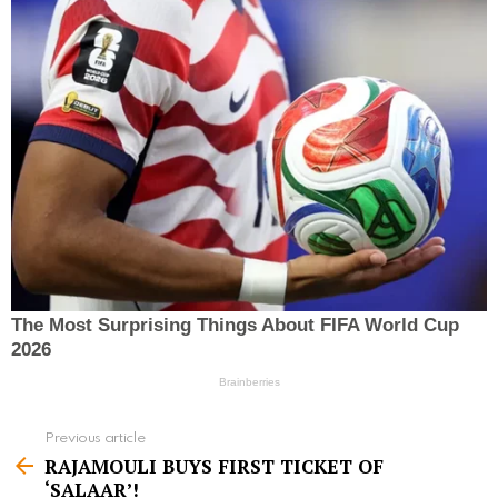
Previous article
S
RAJAMOULI BUYS FIRST TICKET OF
e
‘SALAAR’!