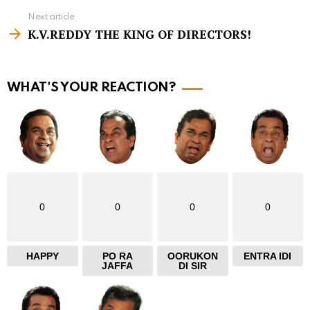
e
Next article
m
K.V.REDDY THE KING OF DIRECTORS!
o
r
WHAT'S YOUR REACTION?
e
0
0
0
0
HAPPY
PO RA
OORUKON
ENTRA IDI
JAFFA
DI SIR