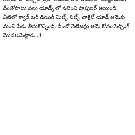
దీంతోపాటు పలు యాడ్స్ లో నటించి పాపులర్ అయింది.
వీటిలో క్యాడ్ బరీ డెయిరీ మిల్క్ సిల్క్ చాక్లెట్ యాడ్ ఆమెకు
మంచి పేరు తీసుకొచ్చింది. దీంతో నెటిజన్లు ఆమె కోసం సెర్చింగ్
మొదలుపెట్టారు..!!