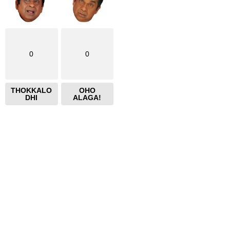
0
0
THOKKALO
OHO
DHI
ALAGA!