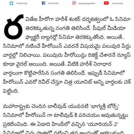
ర
వితేజ హీరోగా హరీశ్ శంకర్ దర్శకత్వంలో ఓ సినిమా
తెరకెక్కుతున్న సంగతి తెలిసిందే. పీపుల్ మీడియా
ఫ్యాక్టరీ బ్యానర్లో సినిమా తెరకెక్కుతోంది. అయితే..
సినిమాలో నటించే హీరోయిన్ ఎవరనే విషయమై పలువురి పేర్లు
వార్తల్లో నిలిచాయి. పలువురు హీరోయిన్లు రిజెక్ట్ చేశారనే న్యూస్
కూడా వైరల్ అయింది. అయితే..వీటికి హరీశ్ నిరాధార
వార్తలుగా కొట్టిపారేసిన సంగతి తెలిసిందే. ఇప్పుడీ సినిమాలో
హీరోయిన్ ఎవరో రివీల్ చేస్తూ చిత్ర యూనిట్ అన్ని వార్తలకు చెక్
పెట్టింది.
మహారాష్ట్రకు చెందిన బాలీవుడ్ యువనటి ‘భాగ్యశ్రీ బోర్సే’
సినిమాలో హీరోయిన్ గా టాలీవుడ్ కి పరిచయం అవుతున్నట్టు
ప్రకటించింది. ఈ ఏడాది హిందీలో వచ్చిన ‘యూరియన్ 2’
సినిమాలో చిన్న పాత్రలో నటించి తన అందంతో ఆకట్టుకుంది.