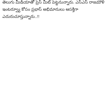
తెలుగు మీడియాతో ప్రెస్ మీట్ పెట్టనున్నారు. ఎస్ఎస్ రాజమౌళి
ఇంటర్వ్యూ కోసం ప్రభాస్ అభిమానులు ఆసక్తిగా
ఎదురుచూస్తున్నారు..!!