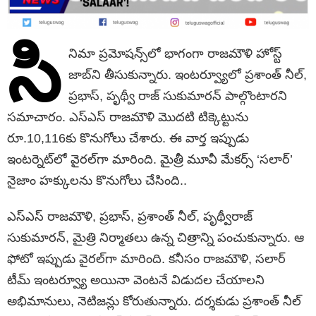
సి
నిమా ప్రమోషన్స్‌లో భాగంగా రాజమౌళి హోస్ట్
జాబ్‌ని తీసుకున్నారు. ఇంటర్వ్యూలో ప్రశాంత్ నీల్,
ప్రభాస్, పృథ్వీ రాజ్ సుకుమారన్ పాల్గొంటారని
సమాచారం. ఎస్ఎస్ రాజమౌళి మొదటి టిక్కెట్టును
రూ.10,116కు కొనుగోలు చేశారు. ఈ వార్త ఇప్పుడు
ఇంటర్నెట్‌లో వైరల్‌గా మారింది. మైత్రీ మూవీ మేకర్స్ ‘సలార్’
నైజాం హక్కులను కొనుగోలు చేసింది..
ఎస్ఎస్ రాజమౌళి, ప్రభాస్, ప్రశాంత్ నీల్, పృథ్వీరాజ్
సుకుమారన్, మైత్రి నిర్మాతలు ఉన్న చిత్రాన్ని పంచుకున్నారు. ఆ
ఫోటో ఇప్పుడు వైరల్‌గా మారింది. కనీసం రాజమౌళి, సలార్
టీమ్ ఇంటర్వ్యూ అయినా వెంటనే విడుదల చేయాలని
అభిమానులు, నెటిజన్లు కోరుతున్నారు. దర్శకుడు ప్రశాంత్ నీల్