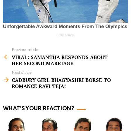
Previous article
S
VIRAL: SAMANTHA RESPONDS ABOUT
e
HER SECOND MARRIAGE
e
Next article
m
CADBURY GIRL BHAGYASHRI BORSE TO
ROMANCE RAVI TEJA!
o
r
e
WHAT'S YOUR REACTION?