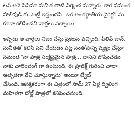
ల‌వ్ అనే సినిమా సునీత తాటి నిర్మించ నున్నారు. కాగ సమంత
హాలీవుడ్ కు ఎంట్రీ ఇస్తుంద‌ని.. ఒక అంత‌ర్జాతీయ డైరెక్ట‌ర్ ను
కూడా క‌లిసింద‌ని వార్తలు వ‌చ్చాయి.
ఇప్ప‌డు ఆ వార్తలు నిజం చేస్తు ప్ర‌క‌ట‌న వ‌చ్చింది. ఫిలిప్ జాన్,
సునీతతో కలిసి పని చేయడం పట్ల సంతోషాన్ని వ్యక్తం చేస్తూ
సమంత “నా పాత్ర సంక్లిష్టమైన పాత్ర… దానిని పోషించడం
నాకు ఛాలెంజింగ్ గా ఉంటుంది. ఈ ప్రాజెక్ట్ గురించి చాలా
ఆతృతగా వేచి చూస్తున్నాను” అంటూ ట్వీట్
చేసింది..ఆసక్తికరంగా ఈ చిత్రంలో సామ్ 27 ఏళ్ల ద్విలింగ
మహిళగా బోల్డ్ పాత్రలో కనిపించనుంది.