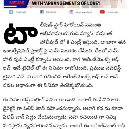
టా
లీవుడ్ స్టార్ హీరోయిన్ స‌మంత
అభిమానులకు గుడ్ న్యూస్. స‌మంత
హాలీవుడ్ లో కి ఎంట్రీ ఇస్తుంది. తాజాగా త‌న
ఇంటర్నేష‌నల్ ప్రాజెక్ట్ పై సామ్ సంత‌కం చేసింది. దీంతో సామ్
హాల్ వుడ్ ఎంట్రీ క‌న్ఫామ్ అయింది. కాగ ‘అరేంజ్‌మెంట్స్ ఆఫ్
ల‌వ్’ అనే టైటిల్ తో ఈ సినిమా రాబోతుంది. ప్ర‌ముఖ న‌వలిస్ట్
టైమెరి ఎన్‌. మురారి ర‌చించిన అరేంజ్‌మెంట్స్ ఆఫ్ ల‌వ్ అనే
న‌వ‌ల ఆధారంగా ఈ సినిమా తెర‌కెక్క‌బోతుంది.
ఈ న‌వ‌ల బెస్ట్ సెల్లింగ్ న‌వ‌ల గా ఉంది. అలాగే ఈ సినిమా కు
డైరెక్ట‌ర్ గా ఫిలిప్ జాన్ వ‌హించ‌నున్నారు. అలాగే క‌థ ను కూడా
ఫిలిప్ జాన్ సిద్ధం చేయ‌నున్నాడు. స‌హ రచ‌యిత గా నిమ్మి
హ‌ర‌స్గామ వ్య‌వ‌హ‌రించ‌నున్నాడు. అలాగే ఈ అరేంజ్‌మెంట్ ఆఫ్