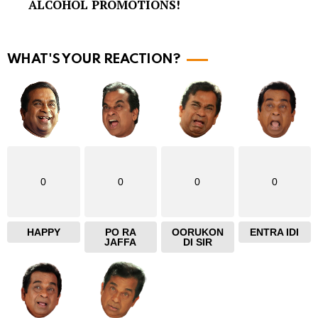
ALCOHOL PROMOTIONS!
o
r
e
WHAT'S YOUR REACTION?
0
0
0
0
HAPPY
PO RA
OORUKON
ENTRA IDI
JAFFA
DI SIR