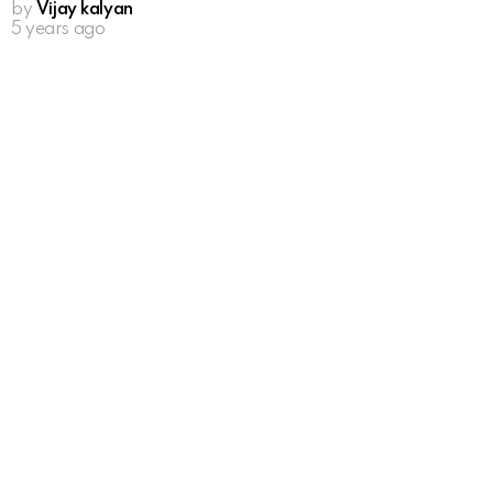
by
Vijay kalyan
5 years ago