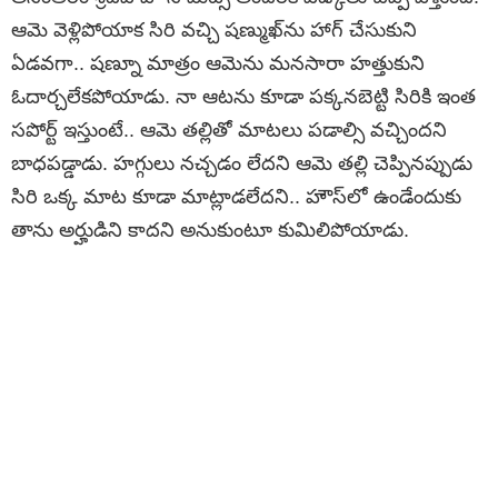
ఆమె వెళ్లిపోయాక సిరి వచ్చి షణ్ముఖ్‌ను హాగ్ చేసుకుని
ఏడవగా.. షణ్నూ మాత్రం ఆమెను మనసారా హత్తుకుని
ఓదార్చలేకపోయాడు. నా ఆటను కూడా పక్కనబెట్టి సిరికి ఇంత
సపోర్ట్ ఇస్తుంటే.. ఆమె తల్లితో మాటలు పడాల్సి వచ్చిందని
బాధపడ్డాడు. హగ్గులు నచ్చడం లేదని ఆమె తల్లి చెప్పినప్పుడు
సిరి ఒక్క మాట కూడా మాట్లాడలేదని.. హౌస్‌లో ఉండేందుకు
తాను అర్హుడిని కాదని అనుకుంటూ కుమిలిపోయాడు.