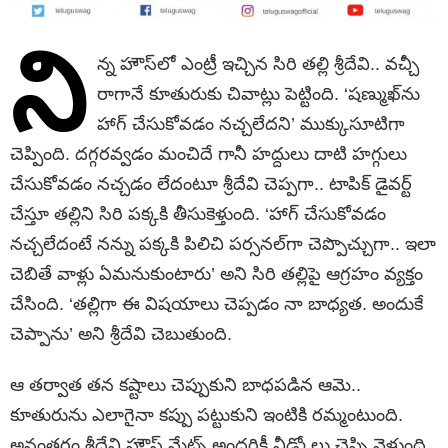
ని
న్న హౌస్‌లో ఎంట్రీ ఇచ్చిన సిరి తల్లి శ్రీదేవి.. వచ్చీ
రాగానే కూతురుకు చివాట్లు పెట్టింది. ‘షణ్ముఖ్‌ను
హాగ్ చేసుకోవడం నచ్చలేదని’ ముక్కుసూటిగా
చెప్పింది. దగ్గరవ్వడం మంచిదే గానీ హద్దులు దాటి హగ్గులు
చేసుకోవడం నచ్చడం లేదంటూ శ్రీదేవి చెప్పగా.. టాపిక్ డైవర్ట్
చేస్తూ తల్లిని సిరి పక్కకి తీసుకెళ్తుంది. ‘హాగ్ చేసుకోవడం
నచ్చలేదంటే నన్ను పక్కకి పిలిచి పర్సనల్‌గా చెప్పొచ్చుగా.. ఇలా
చెబితే వాళ్లు ఏమనుకుంటారు’ అని సిరి తల్లిపై ఆగ్రహం వ్యక్తం
చేసింది. ‘తల్లిగా ఈ విషయాలు చెప్పడం నా బాధ్యత. అందుకే
చెప్పాను’ అని శ్రీదేవి చెబుతుంది.
ఆ తర్వాత తన కష్టాలు చెప్పుకుని బాధపడిన ఆమె..
కూతురును ఎలాగైనా కప్పు పట్టుకుని ఇంటికి రమ్మంటుంది.
అనంతరం శ్రీదేవి హౌస్ మేట్స్ అందరికీ వీడ్కోలు చెప్పి వెళ్తుంది.