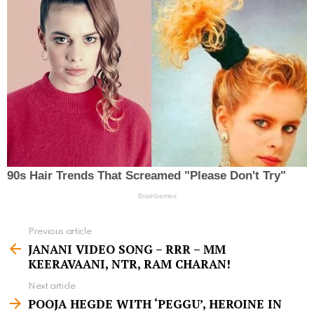
Previous article
S
JANANI VIDEO SONG – RRR – MM
e
KEERAVAANI, NTR, RAM CHARAN!
e
Next article
m
POOJA HEGDE WITH ‘PEGGU’, HEROINE IN