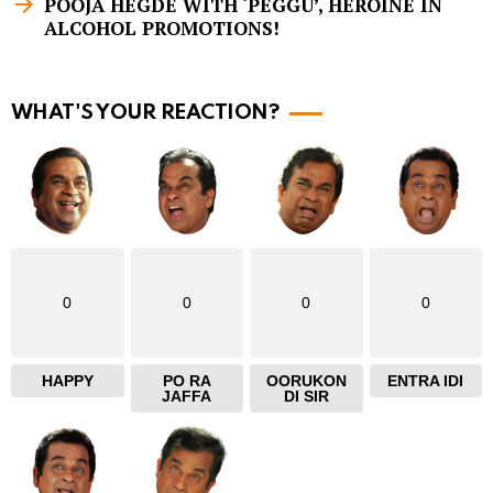
POOJA HEGDE WITH ‘PEGGU’, HEROINE IN
ALCOHOL PROMOTIONS!
o
r
e
WHAT'S YOUR REACTION?
0
0
0
0
HAPPY
PO RA
OORUKON
ENTRA IDI
JAFFA
DI SIR