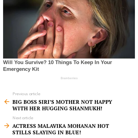
Previous article
S
BIG BOSS SIRI’S MOTHER NOT HAPPY
e
WITH HER HUGGING SHANMUKH!
e
Next article
m
ACTRESS MALAVIKA MOHANAN HOT
STILLS SLAYING IN BLUE!
o