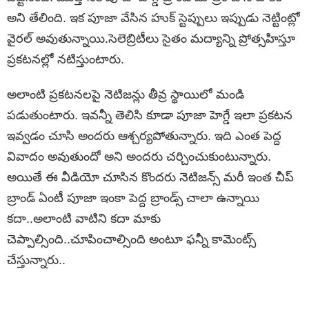
అని తేలింది. ఇక పూజా వేసిన హుక్ స్టెప్పులు ఇప్పుడు నెట్టింట్లో
వైరల్ అవుతున్నాయి.సెలెబ్రిటీలు సైతం మద్యాన్ని ప్రోత్సహిస్తూ
ప్రకటనల్లో నటిస్తుంటారు.
అలాంటి ప్రకటనలపై నెటిజన్లు తీవ్ర స్థాయిలో మండి
పడుతుంటారు. ఇవ‌న్నీ తెలిసి కూడా పూజా హెగ్డే ఇలా ప్ర‌క‌ట‌న
ఇవ్వ‌డం చూసి అంద‌రు ఆశ్చ‌ర్య‌పోతున్నారు. ఇది ఎంత పెద్ద
వివాదం అవుతుందో అని అంద‌రు చ‌ర్చించుకుంటున్నారు.
అయితే ఈ వీడియో చూసిన కొందరు నెటిజన్స్ మరీ ఇంత చీప్
బ్రాండ్ ఏంటీ పూజా ఇంకా పెద్ద బ్రాండ్స్ చాలా ఉన్నాయి
కదా..అలాంటి వాటిని కదా మాకు
చెప్పాల్సింది..చూపించాల్సింది అంటూ ఫన్నీ కామెంట్స్
చేస్తున్నారు..