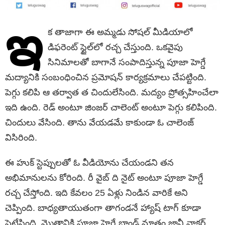
ఇ
క తాజాగా ఈ అమ్మ‌డు సోష‌ల్ మీడియాలో
డిఫ‌రెంట్ స్టైల్‌లో ర‌చ్చ చేస్తుంది. ఒక‌వైపు
సినిమాల‌తో బాగానే సంపాదిస్తున్న పూజా హెగ్డే
మ‌ద్యానికి సంబంధించిన ప్ర‌మోష‌న్ కార్య‌క్ర‌మాలు చేప‌ట్టింది.
పెగ్గు క‌లిపి ఆ త‌ర్వాత త చిందులేసింది. మ‌ద్యం ప్రోత్స‌హించేలా
ఇది ఉంది. రెడ్ అంటూ జింజర్ చాలెంట్ అంటూ పెగ్గు కలిపింది.
చిందులు వేసింది. తాను వేయడమే కాకుండా ఓ చాలెంజ్
విసిరింది.
ఈ హుక్ స్టెప్పులతో ఓ వీడియోను చేయండని తన
అభిమానులను కోరింది. రీ వైబ్ ది నైట్ అంటూ పూజా హెగ్డే
రచ్చ చేస్తోంది. ఇది కేవలం 25 ఏళ్లు నిండిన వారికే అని
చెప్పింది. బాధ్యతాయుతంగా తాగండనే హ్యాష్ టాగ్ కూడా
పెట్టేసింది. మొత్తానికి పూజా హెగ్డే బ్రాండ్ మాత్రం జానీ వాకర్