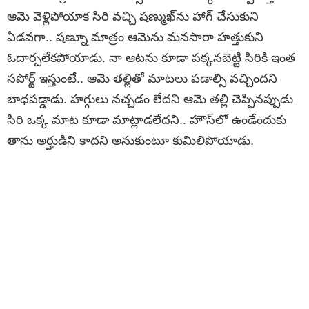
ఆమె వెళ్లిపోయాక సిరి వచ్చి షణ్ముఖ్‌ను హాగ్ చేసుకుని
ఏడవగా.. షణ్నూ మాత్రం ఆమెను మనసారా హత్తుకుని
ఓదార్చలేకపోయాడు. నా ఆటను కూడా పక్కనబెట్టి సిరికి ఇంత
సపోర్ట్ ఇస్తుంటే.. ఆమె తల్లితో మాటలు పడాల్సి వచ్చిందని
బాధపడ్డాడు. హగ్గులు నచ్చడం లేదని ఆమె తల్లి చెప్పినప్పుడు
సిరి ఒక్క మాట కూడా మాట్లాడలేదని.. హౌస్‌లో ఉండేందుకు
తాను అర్హుడిని కాదని అనుకుంటూ కుమిలిపోయాడు.