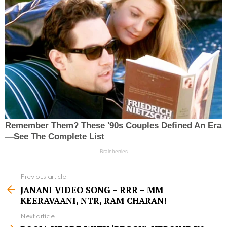
Previous article
S
JANANI VIDEO SONG – RRR – MM
e
KEERAVAANI, NTR, RAM CHARAN!
e
Next article
m