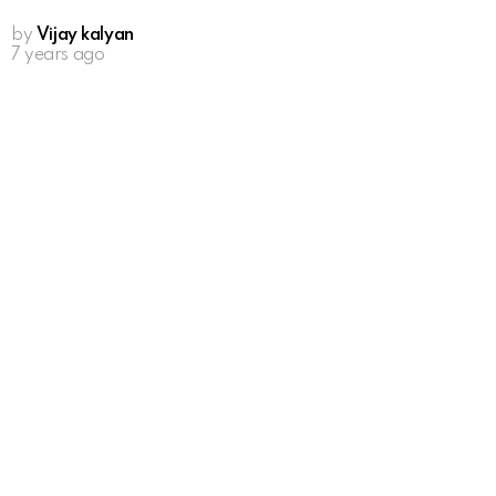
by
Vijay kalyan
7 years ago