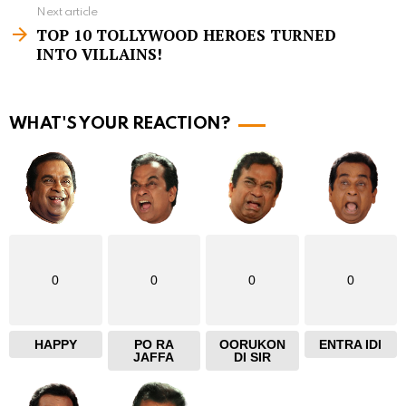
Next article
e
TOP 10 TOLLYWOOD HEROES TURNED
m
INTO VILLAINS!
o
r
WHAT'S YOUR REACTION?
e
0
0
0
0
HAPPY
PO RA
OORUKON
ENTRA IDI
JAFFA
DI SIR