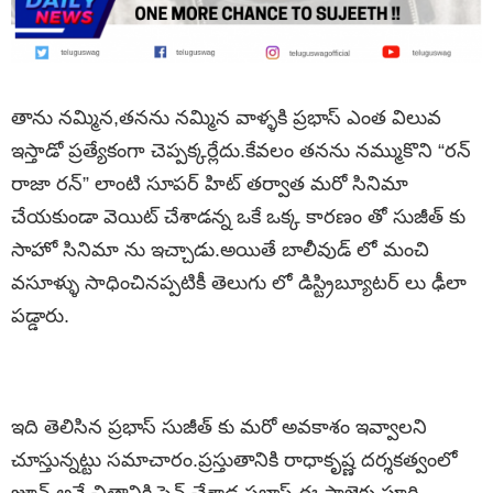
తాను నమ్మిన,తనను నమ్మిన వాళ్ళకి ప్రభాస్ ఎంత విలువ
ఇస్తాడో ప్రత్యేకంగా చెప్పక్కర్లేదు.కేవలం తనను నమ్ముకొని “రన్
రాజా రన్” లాంటి సూపర్ హిట్ తర్వాత మరో సినిమా
చేయకుండా వెయిట్ చేశాడన్న ఒకే ఒక్క కారణం తో సుజీత్ కు
సాహో సినిమా ను ఇచ్చాడు.అయితే బాలీవుడ్ లో మంచి
వసూళ్ళు సాధించినప్పటికీ తెలుగు లో డిస్ట్రిబ్యూటర్ లు ఢీలా
పడ్డారు.
ఇది తెలిసిన ప్రభాస్ సుజీత్ కు మరో అవకాశం ఇవ్వాలని
చూస్తున్నట్టు సమాచారం.ప్రస్తుతానికి రాధాకృష్ణ దర్శకత్వంలో
జూన్ అనే చిత్రానికి సైన్ చేశాడ ప్రభాస్.ఈ ప్రాజెక్టు పూర్తి