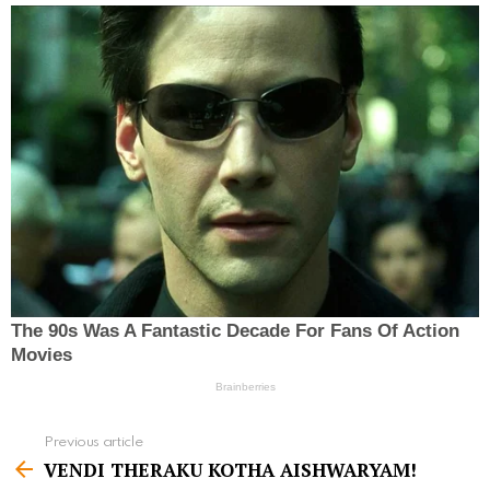
Previous article
S
VENDI THERAKU KOTHA AISHWARYAM!
e