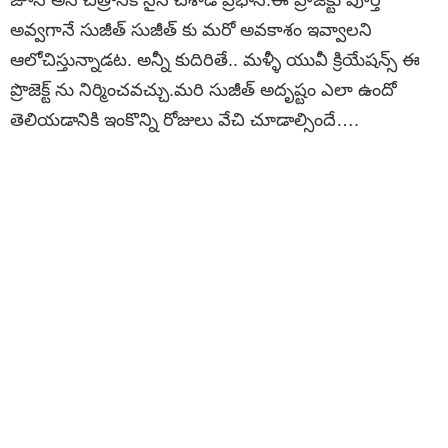
అవ్వగానే సుజీత్ సుజీత్ కు మరో అవకాశం ఇవ్వాలని
ఆలోచిస్తున్నాడట. అన్నీ కుదిరితే.. మళ్ళీ యువీ క్రియేషన్స్ ఈ
ప్రొజెక్ట్ ను నిర్మించవచ్చు.మరి సుజీత్ అదృష్టం ఎలా ఉందో
తెలియడానికి ఇంకొన్ని రోజులు వేచి చూడాల్సిందే….