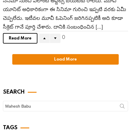
సినిమా నుంచి ఎలాంటి అప్డేట్స్ బయటకు రాలేదు. మూవీ
యూనిట్ అధికారికంగా ఈ సినిమా గురించి ఇప్పటి వరకు ఏమీ
చెప్పలేదు. ఇటీవల మూవీ ఓపెనింగ్ జరిగినప్పటికీ అది కూడా
సీక్రెట్ గానే పూర్తి చేశారు. దానికి సంబంధించిన [...]
0
Read More
Load More
SEARCH
Search
for:
TAGS