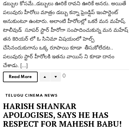
డబ్బుల కోసమే..డబ్బులు ఊరికే రావని ఊరికే అనరు. అయితే
పలువురు హీరోలు మాత్రం డబ్బు కన్నా ఫ్రెండ్షిప్ ఇంపార్టెంట్
అనుకుంటూ ఉంటారు. అలాంటి హీరోలల్లో ఒకరే మన మహేష్.
టాలీవుడ్ సూపర్ స్టార్ హీరోగా సంపాదించుకున్న మన మహేష్
తన కెరియర్ లో ఓ సినిమా విషయంలో హెల్ప్
చేసినందుకుగాను ఒక్క రూపాయి కూడా తీసుకోలేదట..
పలువురు స్టార్ హీరోలకి ఇతను వాయిస్ ని కూడా దానం
చేశాడు. [...]
0
Read More
TELUGU CINEMA NEWS
HARISH SHANKAR
APOLOGISES, SAYS HE HAS
RESPECT FOR MAHESH BABU!