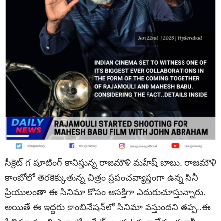
సీక్రెట్ గ షూటింగ్ కానిస్తున్న రాజమౌళి మహేష్ బాబు, రాజమౌళి
కాంబోలో తెరకెక్కుతున్న చిత్రం ప్రపంచవ్యాప్తంగా ఉన్న సినీ
ప్రియులంతా ఈ సినిమా కోసం ఆసక్తిగా ఎదురుచూస్తున్నారు.
అయితే ఈ ఇద్దరు కాంబినేషన్‌లో సినిమా వస్తుందని తప్ప..ఈ