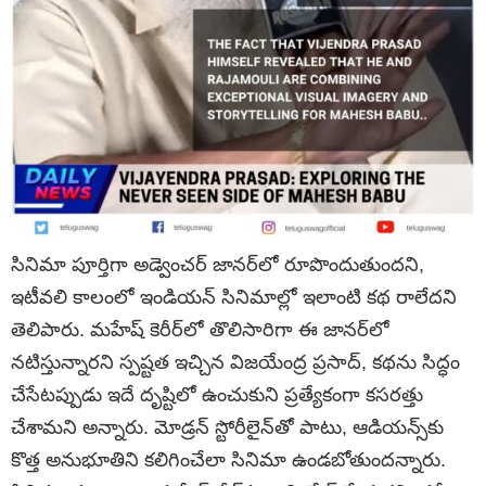
సినిమా పూర్తిగా అడ్వెంచర్ జానర్‌లో రూపొందుతుందని,
ఇటీవలి కాలంలో ఇండియన్ సినిమాల్లో ఇలాంటి కథ రాలేదని
తెలిపారు. మహేష్ కెరీర్‌లో తొలిసారిగా ఈ జానర్‌లో
నటిస్తున్నారని స్పష్టత ఇచ్చిన విజయేంద్ర ప్రసాద్, కథను సిద్ధం
చేసేటప్పుడు ఇదే దృష్టిలో ఉంచుకుని ప్రత్యేకంగా కసరత్తు
చేశామని అన్నారు. మోడ్రన్ స్టోరీలైన్‌తో పాటు, ఆడియన్స్‌కు
కొత్త అనుభూతిని కలిగించేలా సినిమా ఉండబోతుందన్నారు.