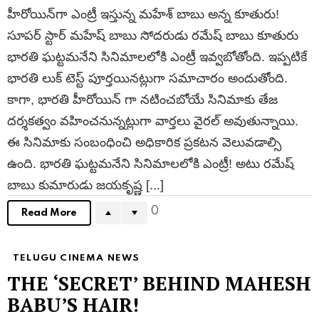
హీరోయిన్‎గా ఎంట్రీ ఇస్తున్న మహేశ్ బాబు అన్న కూతురు!
సూపర్ స్టార్ మహేష్ బాబు సోదరుడు రమేష్ బాబు కూతురు
భారతి ఘట్టమనేని సినిమాలలోకి ఎంట్రీ ఇవ్వబోతోంది. ఇప్పటికే
భారతి లుక్ టెస్ట్ పూర్తయినట్లుగా సమాచారం అందుతోంది.
కాగా, భారతి హీరోయిన్ గా నటించబోయే సినిమాకు తేజ
దర్శకత్వం వహించనున్నట్లుగా వార్తలు వైరల్ అవుతున్నాయి.
ఈ సినిమాకు సంబంధించి అధికారిక ప్రకటన వెలువడాల్సి
ఉంది. భారతి ఘట్టమనేని సినిమాలలోకి ఎంట్రీ! అటు రమేష్
బాబు కుమారుడు జయకృష్ణ [...]
0
Read More
TELUGU CINEMA NEWS
THE ‘SECRET’ BEHIND MAHESH
BABU’S HAIR!