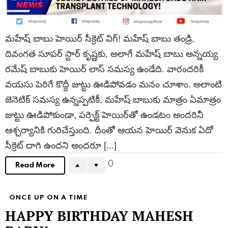
మహేష్ బాబు హెయిర్ సీక్రెట్ విగ్! మహేష్ బాబు తండ్రి,
దివంగత సూపర్ స్టార్ కృష్ణకు, అలాగే మహేష్ బాబు అన్నయ్య
రమేష్ బాబుకు హెయిర్ లాస్ సమస్య ఉండేది. వారందరికీ
వయసు పెరిగే కొద్దీ జుట్టు ఊడిపోవడం మనం చూశాం. అలాంటి
జెనెటిక్ సమస్య ఉన్నప్పటికీ, మహేష్ బాబుకు మాత్రం ఏమాత్రం
జుట్టు ఊడిపోకుండా, పర్ఫెక్ట్ హెయిర్‌తో ఉండటం అందరినీ
ఆశ్చర్యానికి గురిచేస్తుంది. దీంతో ఆయన హెయిర్ వెనుక ఏదో
సీక్రెట్ దాగి ఉందని అందరూ [...]
0
Read More
ONCE UP ON A TIME
HAPPY BIRTHDAY MAHESH