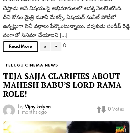
చేస్తాడు అనే విషయంపై అభిమానులలో ఆసక్తి నెలకొంటోంది.
దీని కోసం మైత్రి మూవీ మేకర్స్, ఏషియన్ సునీల్ పోటీలో
ఉన్నట్లుగా సినీ వర్గాలు పేర్కొంటున్నాయి. దర్శకుడు సందీప్ రెడ్డి
వంగాతో సినిమా చేయాలని [...]
0
Read More
TELUGU CINEMA NEWS
TEJA SAJJA CLARIFIES ABOUT
MAHESH BABU’S LORD RAMA
ROLE!
by
Vijay kalyan
0
Votes
11 months ago