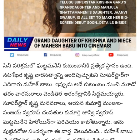
సినీ పరిశ్రమలో ఘట్టమనేని కుటుంబానికి ప్రత్యేక స్థానం ఉంది.
నటశేఖర కృష్ణ వారసత్వాన్ని అందిపుచ్చుకుని సూపర్‌స్టార్‌గా
ఎదిగారు మహేశ్ బాబు. ఇప్పుడు అదే కుటుంబం నుంచి మూడో
తరం వారసురాలు వెండితెర అరంగేట్రానికి సిద్ధమయ్యారు.
సూపర్‌స్టార్ కృష్ణ మనవరాలు, ఆయన కుమార్తె మంజుల-
సంజయ్ స్వరూప్ దంపతుల కుమార్తె జాన్వి స్వరూప్
ఘట్టమనేని హీరోయిన్‌గా పరిచయం కాబోతున్నారు. ఆమె
పుట్టినరోజు సందర్భంగా ఈ వార్త వెలువడింది.. మహేశ్ బాబు