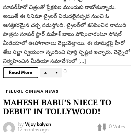
సూపర్‌హీరో చిత్రంతో ప్రేక్షకుల ముందుకు రాబోతున్నాడు.
అయితే ఈ సినిమా ట్రైలర్ విడుదలైనప్పటి నుంచి ఓ
ఆసక్తికరమైన చర్చ నడుస్తోంది. ట్రైలర్‌లో కనిపించిన రాముడి
పాత్రను సూపర్ స్టార్ మహేశ్ బాబు పోషించారంటూ సోషల్
మీడియాలో ఊహాగానాలు వెల్లువెత్తాయి. ఈ రూమర్లపై హీరో
తేజ సజ్జా స్వయంగా స్పందించి పూర్తి స్పష్టత ఇచ్చారు. చెన్నైలో
నిర్వహించిన మీడియా సమావేశంలో [...]
0
Read More
TELUGU CINEMA NEWS
MAHESH BABU’S NIECE TO
DEBUT IN TOLLYWOOD!
by
Vijay kalyan
0
Votes
12 months ago