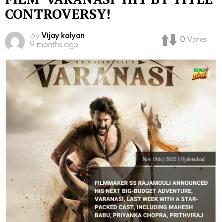
CONTROVERSY!
by
Vijay kalyan
0
Votes
9 months ago