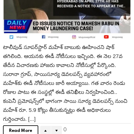
టాలీవుడ్ సూప‌ర్‌స్టార్‌ మహేశ్‌ బాబుకు ఊహించని షాక్
తగిలింది. ఆయ‌న‌కు ఈడీ నోటీసులు ఇచ్చింది. ఈ నెల 27వ
తేదీన విచార‌ణ‌కు హాజరు కావాల‌ని నోటీసుల్లో పేర్కొంది.
సురానా గ్రూప్‌, సాయిసూర్య డెవలపర్స్ వ్యవహారంలో
మహేశ్‌కు ఈడీ నోటీసులు జారీ అయ్యాయి. గత వారం రెండు
రోజుల పాటు ఈ సంస్థ‌ల్లో ఈడీ త‌నిఖీలు నిర్వహించింది..
కంపెనీ ప్ర‌మోష‌న్స్‌లో భాగంగా సాయి సూర్య డెవలపర్స్ నుంచి
మ‌హేశ్‌ రూ. 5.9 కోట్లు తీసుకున్నట్లు ఈడీ అధికారులు
గుర్తించారు. [...]
0
Read More