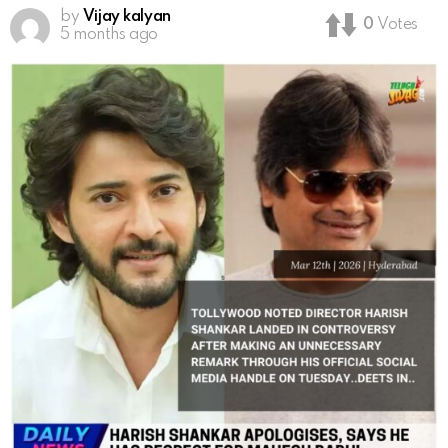
by
Vijay kalyan
0
Votes
5 months ago