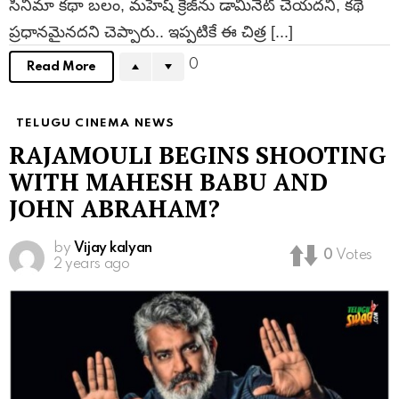
సినిమా కథా బలం, మహేష్ క్రేజ్‌ను డామినేట్ చేయదని, కథే
ప్రధానమైనదని చెప్పారు.. ఇప్పటికే ఈ చిత్ర [...]
0
Read More
TELUGU CINEMA NEWS
RAJAMOULI BEGINS SHOOTING
WITH MAHESH BABU AND
JOHN ABRAHAM?
by
Vijay kalyan
0
Votes
2 years ago