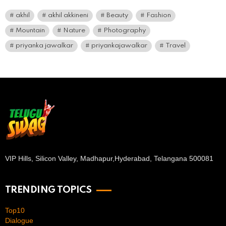
akhil
akhil akkineni
Beauty
Fashion
Mountain
Nature
Photography
priyanka jawalkar
priyankajawalkar
Travel
VIP Hills, Silicon Valley, Madhapur,
Hyderabad, Telangana 500081
TRENDING TOPICS
Top10
Dialogue