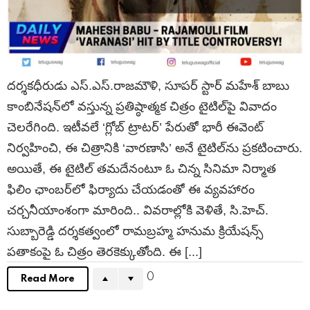
దర్శకధీరుడు ఎస్.ఎస్.రాజమౌళి, సూపర్ స్టార్ మహేశ్ బాబు
కాంబినేషన్‌లో వస్తున్న ప్రతిష్ఠాత్మక చిత్రం టైటిల్‌పై వివాదం
చెలరేగింది. ఇటీవలే ‘గ్లోబ్ ట్రాటర్’ పేరుతో భారీ ఈవెంట్
నిర్వహించి, ఈ చిత్రానికి ‘వారణాసి’ అనే టైటిల్‌ను ప్రకటించారు.
అయితే, ఈ టైటిల్ తమదేనంటూ ఓ చిన్న సినిమా నిర్మాత
ఫిలిం ఛాంబర్‌లో ఫిర్యాదు చేయడంతో ఈ వ్యవహారం
చర్చనీయాంశంగా మారింది.. వివరాల్లోకి వెళితే, సి.హెచ్.
సుబ్బారెడ్డి దర్శకత్వంలో రామబ్రహ్మ హనుమ క్రియేషన్స్
పతాకంపై ఓ చిత్రం తెరకెక్కుతోంది. ఈ [...]
0
Read More