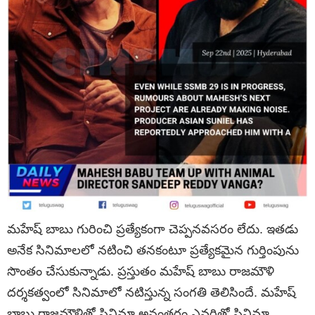
మహేష్ బాబు గురించి ప్రత్యేకంగా చెప్పనవసరం లేదు. ఇతడు
అనేక సినిమాలలో నటించి తనకంటూ ప్రత్యేకమైన గుర్తింపును
సొంతం చేసుకున్నాడు. ప్రస్తుతం మహేష్ బాబు రాజమౌళి
దర్శకత్వంలో సినిమాలో నటిస్తున్న సంగతి తెలిసిందే. మహేష్
బాబు రాజమౌళితో సినిమా అనంతరం ఎవరితో సినిమా