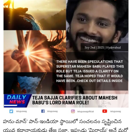
హను-మాన్' పాన్-ఇండియా స్థాయిలో సంచలనం సృష్టించిన
యువ కథానాయకుడు తేజ సజ్జా, ఇప్పుడు 'మిరాయ్‌' అనే మరో