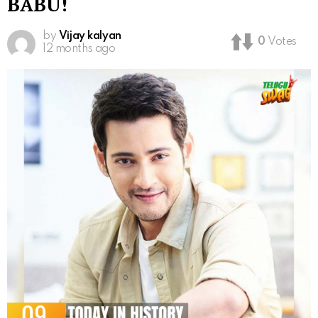
BABU!
by
Vijay kalyan
0
Votes
12 months ago