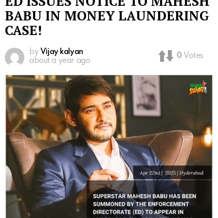
ED ISSUES NOTICE TO MAHESH
BABU IN MONEY LAUNDERING
CASE!
by
Vijay kalyan
0
Votes
about a year ago