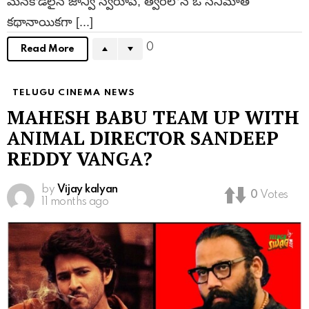
మేనకోడలైన జాన్వి స్వరూప్, త్వరలోనే ఓ సినిమాతో
కథానాయికగా [...]
0
Read More
TELUGU CINEMA NEWS
MAHESH BABU TEAM UP WITH
ANIMAL DIRECTOR SANDEEP
REDDY VANGA?
by
Vijay kalyan
0
Votes
11 months ago