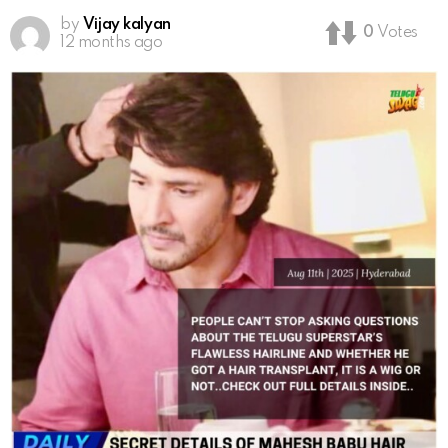
by
Vijay kalyan
0
Votes
12 months ago