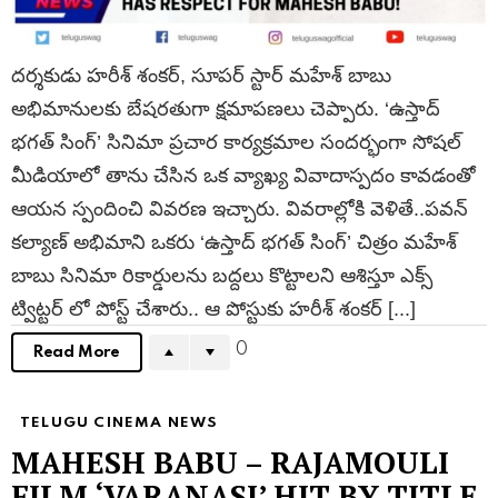
దర్శకుడు హరీశ్‌ శంకర్, సూపర్ స్టార్ మహేశ్‌ బాబు
అభిమానులకు బేషరతుగా క్షమాపణలు చెప్పారు. ‘ఉస్తాద్
భగత్ సింగ్’ సినిమా ప్రచార కార్యక్రమాల సందర్భంగా సోషల్
మీడియాలో తాను చేసిన ఒక వ్యాఖ్య వివాదాస్పదం కావడంతో
ఆయన స్పందించి వివరణ ఇచ్చారు. వివరాల్లోకి వెళితే..పవన్
కల్యాణ్ అభిమాని ఒకరు ‘ఉస్తాద్ భగత్ సింగ్’ చిత్రం మహేశ్‌
బాబు సినిమా రికార్డులను బద్దలు కొట్టాలని ఆశిస్తూ ఎక్స్
ట్విట్టర్ లో పోస్ట్ చేశారు.. ఆ పోస్టుకు హరీశ్‌ శంకర్ [...]
0
Read More
TELUGU CINEMA NEWS
MAHESH BABU – RAJAMOULI
FILM ‘VARANASI’ HIT BY TITLE