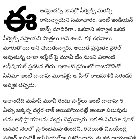
ఈ
అడ్వెంచర్స్ జానర్లో సీక్వెల్స్ మరిన్ని
రానున్నాయని సమాచారం. అంటే ఇండియన్
జాన్స్ మాదిరిగా.. ఒకదాని తర్వాత ఒకటి
సీక్వెల్స్ వస్తాయని పాత్రలు అవే ఉండి..కథ‌ కథనాలు
మారుతాయి అని చెబుతున్నారు. అయితే ప్రస్తుతం వైరల్
అవుతున్న తాజా అప్డేట్ పై మూవీ టీం నుంచి ఎలాంటి
అఫీషియల్ ప్రకటన లేదు. ఇలాంటి క్రమంలో రాజమౌళితో
సినిమా అంటే దాదాపు మూడేళ్లు ఆ హీరో రాజమౌళికి సెరెండ‌ర్
అవ్వ‌క‌ తప్పదు.
అలాంటిది మహేష్ మూవీ రెండు పార్ట్‌లు అంటే దాదాపు 5
ఏళ్ళు జక్కన్న దగ్గర లాక్ అయిపోయినట్లే అంటూ పలువురు
తమ అభిప్రాయాలను వ్యక్తం చేస్తున్నారు. ఇక ఈ సినిమా షూట్
జనవరి నెలలో ప్రారంభమవుతుందని..రచయిత విజయేంద్ర
ప్రసాద్ ఇప్పటికీ అఫీషియల్‌గా ప్రకటించారు. ఈ కథ రాయడానికి