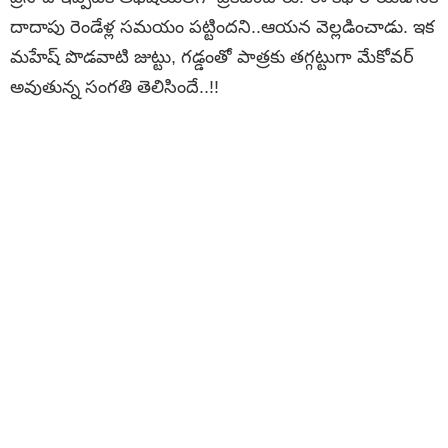
దాదాపు రెండేళ్ల సమయం పట్టిందని..ఆయన వెల్లడించాడు. ఇక
మహేష్ పొడవాటి జుట్టు, గడ్డంతో పాత్రకు తగ్గట్టుగా మేకోవర్
అవుతున్న సంగతి తెలిసిందే..!!