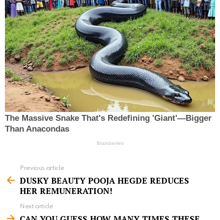
Previous article
S
DUSKY BEAUTY POOJA HEGDE REDUCES
e
HER REMUNERATION!
e
Next article
m
CAN YOU GUESS HOW MANY TIMES THESE