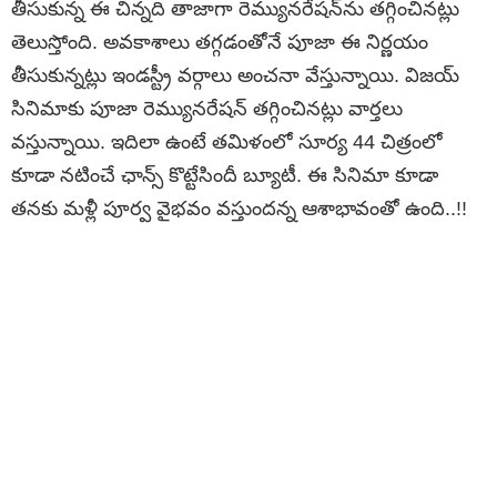
తీసుకున్న ఈ చిన్నది తాజాగా రెమ్యునరేషన్‌ను తగ్గించినట్లు
తెలుస్తోంది. అవకాశాలు తగ్గడంతోనే పూజా ఈ నిర్ణయం
తీసుకున్నట్లు ఇండస్ట్రీ వర్గాలు అంచనా వేస్తున్నాయి. విజయ్‌
సినిమాకు పూజా రెమ్యునరేషన్‌ తగ్గించినట్లు వార్తలు
వస్తున్నాయి. ఇదిలా ఉంటే తమిళంలో సూర్య 44 చిత్రంలో
కూడా నటించే ఛాన్స్‌ కొట్టేసిందీ బ్యూటీ. ఈ సినిమా కూడా
తనకు మళ్లీ పూర్వ వైభవం వస్తుందన్న ఆశాభావంతో ఉంది..!!