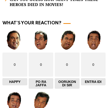
HEROES DIED IN MOVIES!
o
r
e
WHAT'S YOUR REACTION?
0
0
0
0
HAPPY
PO RA
OORUKON
ENTRA IDI
JAFFA
DI SIR