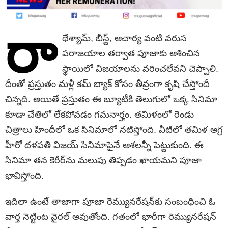
రా
ధేశ్యామ్‌, బీస్ట్‌, ఆచార్య వంటి వరుస
పరాజయాల తర్వాత పూజాకు ఆశించిన
స్థాయిలో విజయాలను వరించలేవని చెప్పాలి.
దీంతో ప్రస్తుతం మళ్లీ కమ్‌ బ్యాక్‌ కోసం తీవ్రంగా కృషి చేస్తోందీ
చిన్నది. అయితే ప్రస్తుతం ఈ బ్యూటీకి తెలుగులో ఒక్క సినిమా
కూడా చేతిలో లేకపోవడం గమనార్హం. తమిళంలో రెండు
చిత్రాలు హిందీలో ఒక సినిమాలో నటిస్తోంది. వీటిలో తమిళ అగ్ర
హీరో దళపతి విజయ్‌ సినిమాపైనే ఆశలన్నీ పెట్టుకుంది. ఈ
సినిమా తన కెరీర్‌ను మలుపు తిప్పడం ఖాయమని పూజా
భావిస్తోంది.
ఇదిలా ఉంటే తాజాగా పూజా రెమ్యునరేషన్‌కు సంబంధించి ఓ
వార్త నెట్టింట వైరల్‌ అవుతోంది. గతంలో భారీగా రెమ్యునరేషన్‌