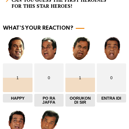
FOR THIS STAR HEROES!
o
r
e
WHAT'S YOUR REACTION?
1
0
1
0
HAPPY
PO RA
OORUKON
ENTRA IDI
JAFFA
DI SIR