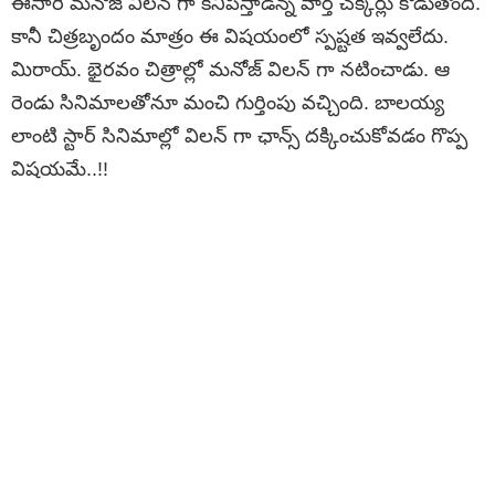
ఈసారి మ‌నోజ్ విల‌న్ గా క‌నిపిస్తాడ‌న్న వార్త చ‌క్క‌ర్లు కొడుతోంది.
కానీ చిత్ర‌బృందం మాత్రం ఈ విష‌యంలో స్ప‌ష్టత ఇవ్వ‌లేదు.
మిరాయ్‌. భైర‌వం చిత్రాల్లో మ‌నోజ్ విల‌న్ గా న‌టించాడు. ఆ
రెండు సినిమాల‌తోనూ మంచి గుర్తింపు వచ్చింది. బాల‌య్య
లాంటి స్టార్ సినిమాల్లో విల‌న్ గా ఛాన్స్ ద‌క్కించుకోవ‌డం గొప్ప
విష‌య‌మే..!!