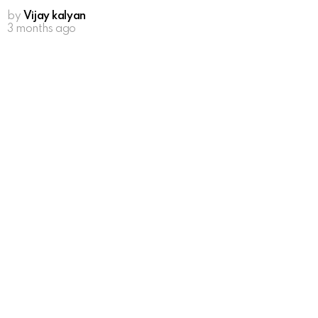
by
Vijay kalyan
3 months ago