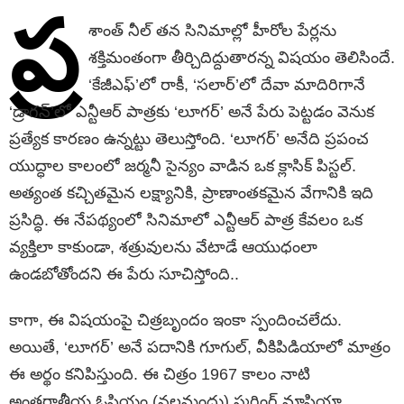
ప్ర
శాంత్ నీల్ తన సినిమాల్లో హీరోల పేర్లను
శక్తిమంతంగా తీర్చిదిద్దుతారన్న విషయం తెలిసిందే.
‘కేజీఎఫ్’లో రాకీ, ‘సలార్’లో దేవా మాదిరిగానే
‘డ్రాగన్’లో ఎన్టీఆర్ పాత్రకు ‘లూగర్’ అనే పేరు పెట్టడం వెనుక
ప్రత్యేక కారణం ఉన్నట్టు తెలుస్తోంది. ‘లూగర్’ అనేది ప్రపంచ
యుద్ధాల కాలంలో జర్మనీ సైన్యం వాడిన ఒక క్లాసిక్ పిస్టల్.
అత్యంత కచ్చితమైన లక్ష్యానికి, ప్రాణాంతకమైన వేగానికి ఇది
ప్రసిద్ధి. ఈ నేపథ్యంలో సినిమాలో ఎన్టీఆర్ పాత్ర కేవలం ఒక
వ్యక్తిలా కాకుండా, శత్రువులను వేటాడే ఆయుధంలా
ఉండబోతోందని ఈ పేరు సూచిస్తోంది..
కాగా, ఈ విష‌యంపై చిత్ర‌బృందం ఇంకా స్పందించ‌లేదు.
అయితే, ‘లూగ‌ర్’ అనే ప‌దానికి గూగుల్, వీకిపిడియాలో మాత్రం
ఈ అర్థం క‌నిపిస్తుంది. ఈ చిత్రం 1967 కాలం నాటి
అంతర్జాతీయ ఓపియం (నల్లమందు) స్మగ్లింగ్ మాఫియా