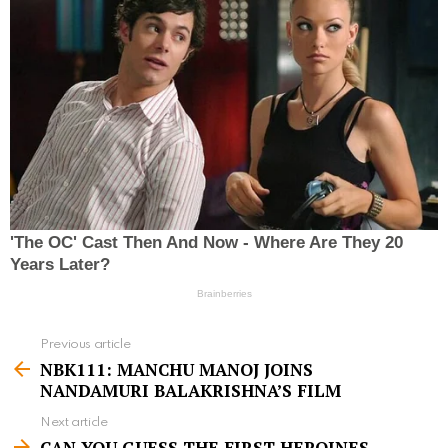
Previous article
S
NBK111: MANCHU MANOJ JOINS
e
NANDAMURI BALAKRISHNA’S FILM
e
Next article
m
CAN YOU GUESS THE FIRST HEROINES