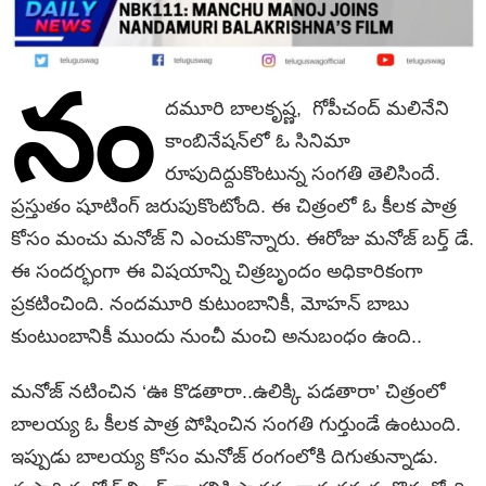
నం
ద‌మూరి బాల‌కృష్ణ, గోపీచంద్ మ‌లినేని
కాంబినేష‌న్‌లో ఓ సినిమా
రూపుదిద్దుకొంటున్న సంగతి తెలిసిందే.
ప్ర‌స్తుతం షూటింగ్ జ‌రుపుకొంటోంది. ఈ చిత్రంలో ఓ కీల‌క పాత్ర
కోసం మంచు మ‌నోజ్ ని ఎంచుకొన్నారు. ఈరోజు మ‌నోజ్ బ‌ర్త్ డే.
ఈ సంద‌ర్భంగా ఈ విష‌యాన్ని చిత్ర‌బృందం అధికారికంగా
ప్ర‌క‌టించింది. నంద‌మూరి కుటుంబానికీ, మోహ‌న్ బాబు
కుంటుంబానికీ ముందు నుంచీ మంచి అనుబంధం ఉంది..
మ‌నోజ్ న‌టించిన‌ ‘ఊ కొడ‌తారా..ఉలిక్కి ప‌డ‌తారా’ చిత్రంలో
బాల‌య్య ఓ కీల‌క పాత్ర పోషించిన సంగ‌తి గుర్తుండే ఉంటుంది.
ఇప్పుడు బాల‌య్య కోసం మ‌నోజ్ రంగంలోకి దిగుతున్నాడు.