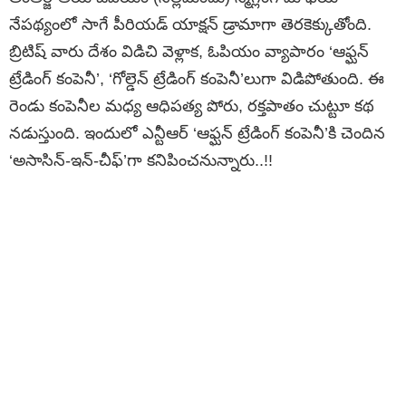
నేపథ్యంలో సాగే పీరియడ్ యాక్షన్ డ్రామాగా తెరకెక్కుతోంది.
బ్రిటిష్ వారు దేశం విడిచి వెళ్లాక, ఓపియం వ్యాపారం ‘ఆఫ్ఘన్
ట్రేడింగ్ కంపెనీ’, ‘గోల్డెన్ ట్రేడింగ్ కంపెనీ’లుగా విడిపోతుంది. ఈ
రెండు కంపెనీల మధ్య ఆధిపత్య పోరు, రక్తపాతం చుట్టూ కథ
నడుస్తుంది. ఇందులో ఎన్టీఆర్ ‘ఆఫ్ఘన్ ట్రేడింగ్ కంపెనీ’కి చెందిన
‘అసాసిన్-ఇన్-చీఫ్’గా కనిపించనున్నారు..!!