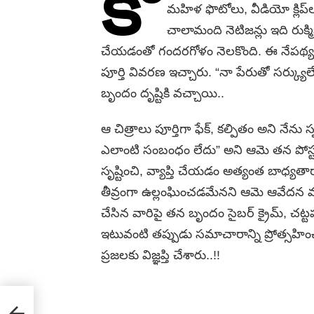
కొ
మహిళ ఫొటోలు, వీడియో క్లిప్‌ల
చాలామంది నెటిజన్లు ఇది రుక్
చేయడంతో గందరగోళం నెలకొంది. ఈ నేపథ్యంలో రు
పూర్తి వివరణ ఇచ్చారు. “నా పేరుతో సర్క్యుల
బృందం దృష్టికి వచ్చాయి..
ఆ చిత్రాలు పూర్తిగా ఫేక్, కల్పితం అని నేను 
ఎలాంటి సంబంధం లేదు” అని ఆమె తన పోస్టులో
సృష్టించి, వ్యాప్తి చేయడం అత్యంత బాధ్యతా
తీవ్రంగా ఉల్లంఘించడమేనని ఆమె ఆవేదన వ్యక్
చేసిన వారిపై తన బృందం సైబర్ క్రైమ్, చట్టప
ఇటువంటి తప్పుడు సమాచారాన్ని ప్రోత్సహిం
ప్రజలకు విజ్ఞప్తి చేశారు..!!
cing