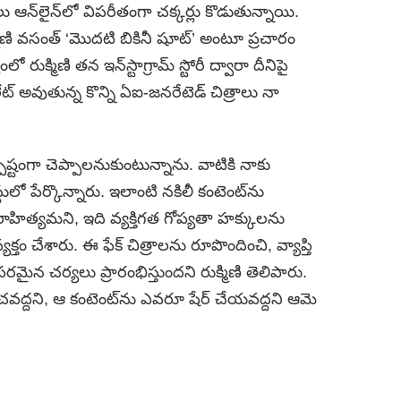
ు ఆన్‌లైన్‌లో విపరీతంగా చక్కర్లు కొడుతున్నాయి.
మిణి వసంత్ ‘మొదటి బికినీ షూట్’ అంటూ ప్రచారం
క్మిణి తన ఇన్‌స్టాగ్రామ్ స్టోరీ ద్వారా దీనిపై
ేట్ అవుతున్న కొన్ని ఏఐ-జనరేటెడ్ చిత్రాలు నా
స్పష్టంగా చెప్పాలనుకుంటున్నాను. వాటికి నాకు
 పేర్కొన్నారు. ఇలాంటి నకిలీ కంటెంట్‌ను
రాహిత్యమని, ఇది వ్యక్తిగత గోప్యతా హక్కులను
తం చేశారు. ఈ ఫేక్ చిత్రాలను రూపొందించి, వ్యాప్తి
రమైన చర్యలు ప్రారంభిస్తుందని రుక్మిణి తెలిపారు.
చవద్దని, ఆ కంటెంట్‌ను ఎవరూ షేర్ చేయవద్దని ఆమె