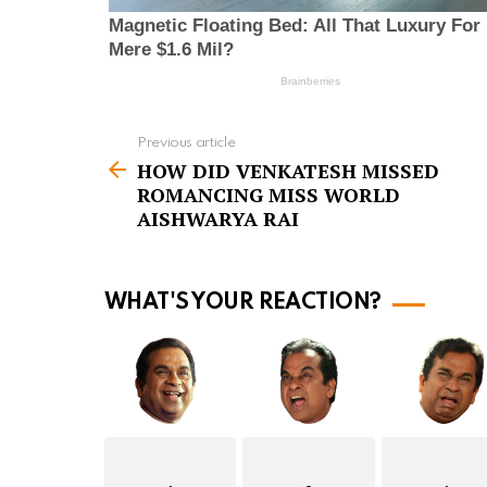
Previous article
S
HOW DID VENKATESH MISSED
e
ROMANCING MISS WORLD
e
AISHWARYA RAI
m
o
WHAT'S YOUR REACTION?
r
e