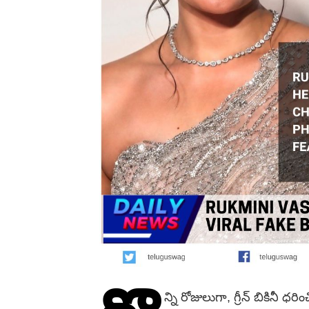
న్ని రోజులుగా, గ్రీన్ బికినీ ధరి