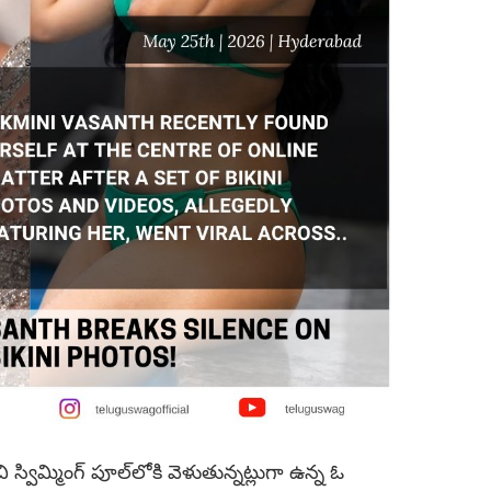
ంచి స్విమ్మింగ్ పూల్‌లోకి వెళుతున్నట్లుగా ఉన్న ఓ