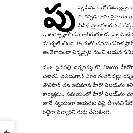
పు
ష్ప సినిమాతో దేశవ్యాప్తం
ఈ కన్నడ భామ ప్రస్తుతం త
వివిధ ప్రాజెక్టులకు ఓకే చే
ఇంటర్వ్యూలో తన అభిరుచులను వెల్లడించడం
ముచ్చటించింది. అందులో తనకు తమిళ స్టార్
అంతేకాకుండా చిన్నప్పటి నుంచి ఆయన సినిమా
వంశీ పైడిపల్లి దర్శకత్వంలో విజయ్ హీర
చేశారని తెలియగానే ఎగిరి గంతేసినట్లు రష్మ
తొలిసారి తన అభిమాన హీరో విజయ్‌ను కలిస
కార్యక్రమం సమయంలో హీరో విజయ్‌ను చూ
తానే స్వయంగా ఆయనకు దిష్టి తీశానని పేర్
గట్టిగా నవ్వారని గుర్తు చేసుకుంది.
N!