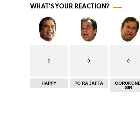
o
WHAT'S YOUR REACTION?
r
e
0
0
0
HAPPY
PO RA JAFFA
OORUKOND
SIR