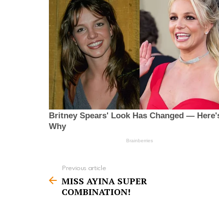
Previous article
S
MISS AYINA SUPER
e
COMBINATION!
e
m