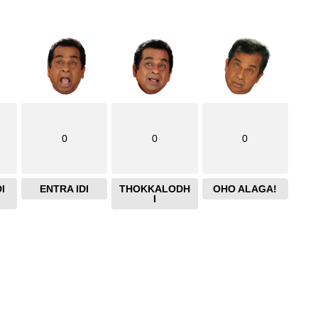
0
0
0
I
ENTRA IDI
THOKKALODH
OHO ALAGA!
I