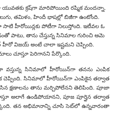
గా యువతకు క్రష్‌గా మారిపోయింది రష్మిక మందన్నా.
ెలుగు, తమిళం, హిందీ భాషల్లో బిజీగా ఉంటోంది.
స్తూ సాటి హీరోయిన్లకు పోటీగా నిలుస్తోంది. ఇటీవల ఓ
తో పాటు, తాను చేస్తున్న సినిమాల గురించి ఆమె
 హీరో విజయ్ అంటే చాలా ఇష్టమని చెప్పింది.
లు చూస్తూ పెరిగానని పేర్కొంది.
ోగా వస్తున్న సినిమాలో హీరోయిన్‌గా తనను ఎంపిక
ిక చెప్పింది. సినిమాలో హీరోయిన్‌గా ఎంపికైన తర్వాత
ిన క్షణాలను తాను మర్చిపోలేనని తెలిపింది. పూజా
స్తూ అలాగే ఉండిపోయానని, పూజ పూర్తైన తర్వాత
కొంది. తన అభిమానాన్ని చూసి సెట్‌లో ఉన్నవారంతా