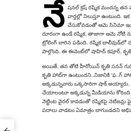
నే
షనల్ క్రష్ రష్మిక మందన్న తన హ
వార్తల్లో నిలుస్తూ ఉంటుంది. 
చేసుకోవడంతో ఆమె సినిమా ఇంస్ట
దూరంగా ఉండే రష్మిక, తాజాగా ఆమె నోటి 
ట్రోలింగ్ బారిన పడింది. రష్మిక బాలీవుడ్‌లో నటిస్
పాల్గొంది. ఈ ఈవెంట్‌లో షాహిద్ కపూర్, కృతి
అయితే, తన తోటి హీరోయిన్ కృతి సనన్ గురిం
కృతి హాట్‌గా ఉంటుందని..నిజానికి ‘ఫ..గ్ హాట
అక్కడున్నవారు ఒక్కసారిగా షాక్ అయ్యారు. వ
చేయాలంటూ అక్కడున్న మీడియాను కోరింది. 
నెట్టింట వైరల్ కావడంతో రష్మికపై నెటిజన్లు ఫ
పదాలు వాడటం ఏమాత్రం బాగుండదని అభిమాను
a in