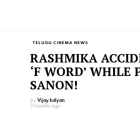
TELUGU CINEMA NEWS
RASHMIKA ACCID
‘F WORD’ WHILE 
SANON!
by
Vijay kalyan
3 months ago