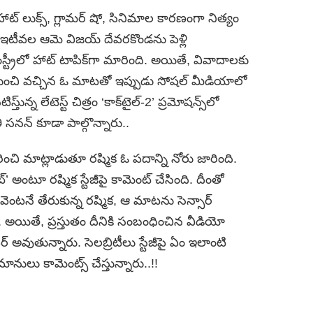
ాట్ లుక్స్, గ్లామర్ షో, సినిమాల కారణంగా నిత్యం
ఇక ఇటీవల ఆమె విజయ్ దేవరకొండను పెళ్లి
్రీలో హాట్ టాపిక్‌గా మారింది. అయితే, వివాదాలకు
నుంచి వచ్చిన ఓ మాటతో ఇప్పుడు సోషల్ మీడియాలో
తు్న్న లేటెస్ట్ చిత్రం ‘కాక్‌టైల్-2’ ప్రమోషన్స్‌లో
 సనన్ కూడా పాల్గొన్నారు..
చి మాట్లాడుతూ రష్మిక ఓ పదాన్ని నోరు జారింది.
్’ అంటూ రష్మిక స్టేజీపై కామెంట్ చేసింది. దీంతో
ెంటనే తేరుకున్న రష్మిక, ఆ మాటను సెన్సార్
అయితే, ప్రస్తుతం దీనికి సంబంధించిన వీడియో
ైర్ అవుతున్నారు. సెలబ్రిటీలు స్టేజీపై ఏం ఇలాంటి
లు కామెంట్స్ చేస్తున్నారు..!!