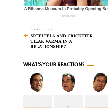
Previous article
S
SREELEELA AND CRICKETER
e
TILAK VARMA IN A
e
RELATIONSHIP?
m
o
WHAT'S YOUR REACTION?
r
e
1
0
1