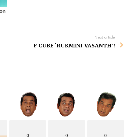
Next article
F CUBE ‘RUKMINI VASANTH’!
0
0
0