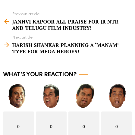
Previous article
S
JANHVI KAPOOR ALL PRAISE FOR JR NTR
e
AND TELUGU FILM INDUSTRY!
e
Next article
m
HARISH SHANKAR PLANNING A ‘MANAM’
TYPE FOR MEGA HEROES!
o
r
e
WHAT'S YOUR REACTION?
0
0
0
0