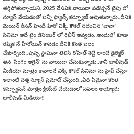
తగ్గిపోతున్నాయని, 2025 వేసవికి వాయిదా పడొచ్చనే టైపు లో
న్యూస్ వేయడంతో బన్నీ ఫ్యాన్స్ కన్ఫ్యూజ్ అవుతున్నారు..దీనికి
మెయిన్ రీసన్ హిందీ హీరో విక్కీ కౌశల్ నటించిన ‘చావా’
సినిమా అదే టైం డిసెంబర్ లో రిలీస్ అవ్వడం..అందులో కూడా
రష్మిక నే హీరోయిన్ కావడం దీనికి కొంత బలం
చేకూర్చింది..పుష్ప స్టామినా తెలిసి రోహిత్ శెట్టి లాంటి డైరెక్టర్
తన ‘సింగం అగైన్’ ను వాయిదా చేసుకున్నాడు..కానీ బాలీవుడ్
మీడియా మాత్రం కావాలనే విక్కీ కౌశల్ సినిమా ను హైప్ చేస్తూ
ఇలాంటి చెత్త న్యూస్ ప్రమోట్ చేస్తుంది..ఏది ఏమైనా కొంత
కన్ఫ్యూషన్ మాత్రం క్రియేట్ చేయడంలో సఫలం అయ్యారు
బాలీవుడ్ మీడియా!!