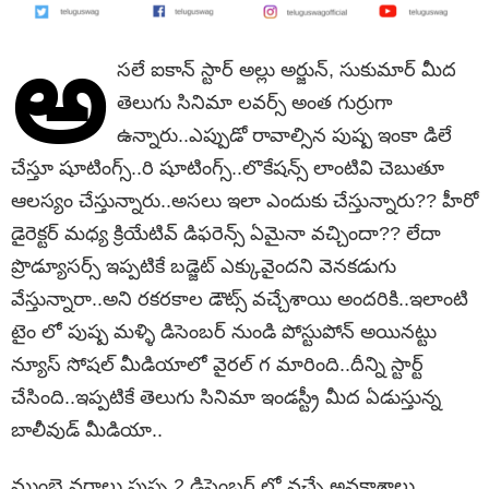
అ
సలే ఐకాన్ స్టార్ అల్లు అర్జున్, సుకుమార్ మీద
తెలుగు సినిమా లవర్స్ అంత గుర్రుగా
ఉన్నారు..ఎప్పుడో రావాల్సిన పుష్ప ఇంకా డిలే
చేస్తూ షూటింగ్స్..రి షూటింగ్స్..లొకేషన్స్ లాంటివి చెబుతూ
ఆలస్యం చేస్తున్నారు..అసలు ఇలా ఎందుకు చేస్తున్నారు?? హీరో
డైరెక్టర్ మధ్య క్రియేటివ్ డిఫరెన్స్ ఏమైనా వచ్చిందా?? లేదా
ప్రొడ్యూసర్స్ ఇప్పటికే బడ్జెట్ ఎక్కువైందని వెనకడుగు
వేస్తున్నారా..అని రకరకాల డౌట్స్ వచ్చేశాయి అందరికి..ఇలాంటి
టైం లో పుష్ప మళ్ళి డిసెంబర్ నుండి పోస్టుపోన్ అయినట్టు
న్యూస్ సోషల్ మీడియాలో వైరల్ గ మారింది..దీన్ని స్టార్ట్
చేసింది..ఇప్పటికే తెలుగు సినిమా ఇండస్ట్రీ మీద ఏడుస్తున్న
బాలీవుడ్ మీడియా..
ముంబై వర్గాలు పుష్ప 2 డిసెంబర్ లో వచ్చే అవకాశాలు