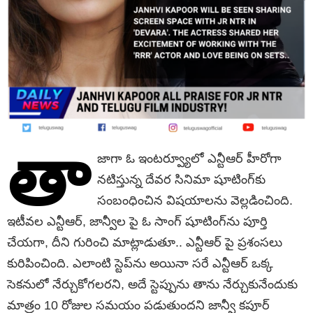
తా
జాగా ఓ ఇంట‌ర్వ్యూలో ఎన్టీఆర్ హీరోగా
న‌టిస్తున్న దేవ‌ర సినిమా షూటింగ్‌కు
సంబంధించిన విష‌యాల‌ను వెల్ల‌డించింది.
ఇటీవ‌ల ఎన్టీఆర్‌, జాన్వీల పై ఓ సాంగ్ షూటింగ్‌ను పూర్తి
చేయ‌గా, దీని గురించి మాట్లాడుతూ.. ఎన్టీఆర్ పై ప్ర‌శంస‌లు
కురిపించింది. ఎలాంటి స్టెప్‌ను అయినా స‌రే ఎన్టీఆర్ ఒక్క
సెక‌నులో నేర్చుకోగ‌ల‌ర‌ని, అదే స్టెప్పును తాను నేర్చుకునేందుకు
మాత్రం 10 రోజుల స‌మ‌యం ప‌డుతుందని జాన్వీ క‌పూర్