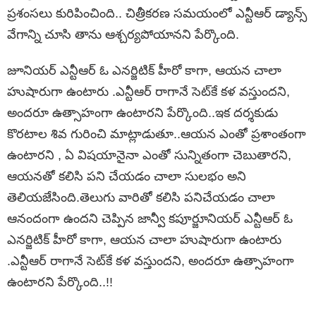
ప్ర‌శంస‌లు కురిపించింది.. చిత్రీక‌ర‌ణ స‌మ‌యంలో ఎన్టీఆర్ డ్యాన్స్
వేగాన్ని చూసి తాను ఆశ్చర్య‌పోయాన‌ని పేర్కొంది.
జూనియ‌ర్ ఎన్టీఆర్ ఓ ఎనర్జిటిక్ హీరో కాగా, ఆయన చాలా
హుషారుగా ఉంటారు .ఎన్టీఆర్ రాగానే సెట్‌కే క‌ళ వ‌స్తుంద‌ని,
అంద‌రూ ఉత్సాహంగా ఉంటార‌ని పేర్కొంది..ఇక ద‌ర్శ‌కుడు
కొర‌టాల శివ గురించి మాట్లాడుతూ..ఆయ‌న ఎంతో ప్ర‌శాంతంగా
ఉంటార‌ని , ఏ విష‌యానైనా ఎంతో సున్నితంగా చెబుతార‌ని,
ఆయ‌న‌తో క‌లిసి ప‌ని చేయ‌డం చాలా సుల‌భం అని
తెలియ‌జేసింది.తెలుగు వారితో కలిసి పనిచేయడం చాలా
ఆనందంగా ఉందని చెప్పిన జాన్వీ క‌పూర్జూనియ‌ర్ ఎన్టీఆర్ ఓ
ఎనర్జిటిక్ హీరో కాగా, ఆయన చాలా హుషారుగా ఉంటారు
.ఎన్టీఆర్ రాగానే సెట్‌కే క‌ళ వ‌స్తుంద‌ని, అంద‌రూ ఉత్సాహంగా
ఉంటార‌ని పేర్కొంది..!!