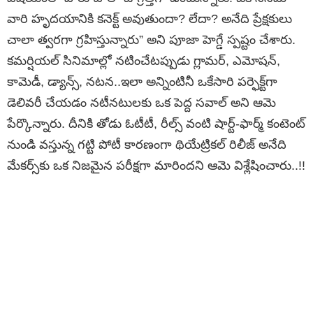
వారి హృదయానికి కనెక్ట్ అవుతుందా? లేదా? అనేది ప్రేక్షకులు
చాలా త్వరగా గ్రహిస్తున్నారు” అని పూజా హెగ్డే స్పష్టం చేశారు.
కమర్షియల్ సినిమాల్లో నటించేటప్పుడు గ్లామర్, ఎమోషన్,
కామెడీ, డ్యాన్స్, నటన..ఇలా అన్నింటినీ ఒకేసారి పర్ఫెక్ట్‌గా
డెలివరీ చేయడం నటీనటులకు ఒక పెద్ద సవాల్ అని ఆమె
పేర్కొన్నారు. దీనికి తోడు ఓటీటీ, రీల్స్ వంటి షార్ట్-ఫార్మ్ కంటెంట్
నుండి వస్తున్న గట్టి పోటీ కారణంగా థియేట్రికల్ రిలీజ్ అనేది
మేకర్స్‌కు ఒక నిజమైన పరీక్షగా మారిందని ఆమె విశ్లేషించారు..!!