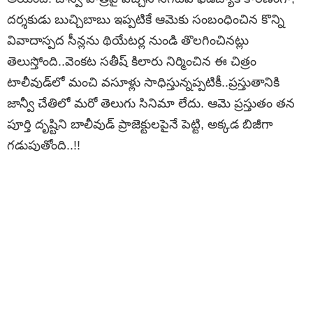
దర్శకుడు బుచ్చిబాబు ఇప్పటికే ఆమెకు సంబంధించిన కొన్ని
వివాదాస్పద సీన్లను థియేటర్ల నుండి తొలగించినట్లు
తెలుస్తోంది..వెంకట సతీష్ కిలారు నిర్మించిన ఈ చిత్రం
టాలీవుడ్‌లో మంచి వసూళ్లు సాధిస్తున్నప్పటికీ..ప్రస్తుతానికి
జాన్వీ చేతిలో మరో తెలుగు సినిమా లేదు. ఆమె ప్రస్తుతం తన
పూర్తి దృష్టిని బాలీవుడ్ ప్రాజెక్టులపైనే పెట్టి, అక్కడ బిజీగా
గడుపుతోంది..!!