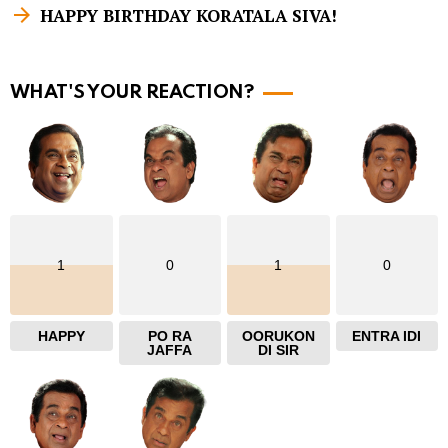
m
HAPPY BIRTHDAY KORATALA SIVA!
o
r
WHAT'S YOUR REACTION?
e
1
0
1
0
HAPPY
PO RA
OORUKON
ENTRA IDI
JAFFA
DI SIR