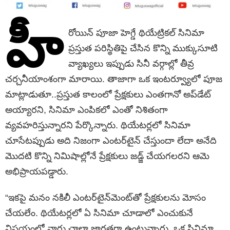
హీ
రోయిన్ పూజా హెగ్డే థియేట్రికల్ సినిమా
ప్రస్తుత పరిస్థితిపై చేసిన కొన్ని ముక్కుసూటి
వ్యాఖ్యలు ఇప్పుడు సినీ వర్గాల్లో తీవ్ర
చర్చనీయాంశంగా మారాయి. తాజాగా ఒక ఇంటర్వ్యూలో పూజ
మాట్లాడుతూ..ప్రస్తుత కాలంలో ప్రేక్షకులు ఎంతగానో అప్‌డేట్
అయ్యారని, సినిమా ఎంపికలో ఎంతో నిశితంగా
వ్యవహరిస్తున్నారని పేర్కొన్నారు. థియేటర్లలో సినిమా
చూసేటప్పుడు అది నిజంగా ఎంటర్‌టైన్ చేస్తుందా లేదా అనేది
మొదటి కొన్ని నిమిషాల్లోనే ప్రేక్షకులు జడ్జ్ చేయగలరని ఆమె
అభిప్రాయపడ్డారు.
“ఇకపై మనం నకిలీ ఎంటర్‌టైన్‌మెంట్‌తో ప్రేక్షకులను మోసం
చేయలేం. థియేటర్లలో ఏ సినిమా చూడాలో ఎంచుకునే
విషయంలో వారు చాలా జాగ్రత్తగా ఉంటున్నారు. ఒక సినిమా