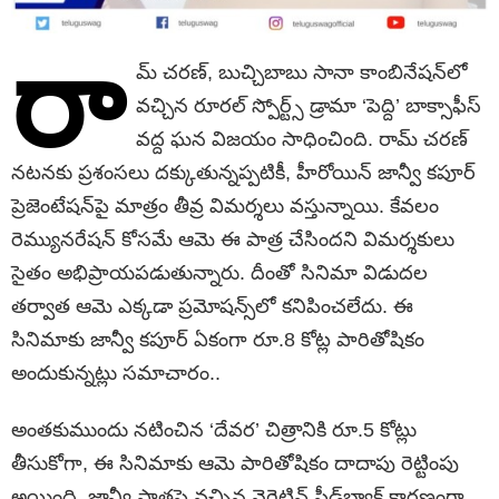
రా
మ్ చరణ్, బుచ్చిబాబు సానా కాంబినేషన్‌లో
వచ్చిన రూరల్ స్పోర్ట్స్ డ్రామా ‘పెద్ది’ బాక్సాఫీస్
వద్ద ఘన విజయం సాధించింది. రామ్ చరణ్
నటనకు ప్రశంసలు దక్కుతున్నప్పటికీ, హీరోయిన్ జాన్వీ కపూర్
ప్రెజెంటేషన్‌పై మాత్రం తీవ్ర విమర్శలు వస్తున్నాయి. కేవలం
రెమ్యునరేషన్ కోసమే ఆమె ఈ పాత్ర చేసిందని విమర్శకులు
సైతం అభిప్రాయపడుతున్నారు. దీంతో సినిమా విడుదల
తర్వాత ఆమె ఎక్కడా ప్రమోషన్స్‌లో కనిపించలేదు. ఈ
సినిమాకు జాన్వీ కపూర్ ఏకంగా రూ.8 కోట్ల పారితోషికం
అందుకున్నట్లు సమాచారం..
అంతకుముందు నటించిన ‘దేవర’ చిత్రానికి రూ.5 కోట్లు
తీసుకోగా, ఈ సినిమాకు ఆమె పారితోషికం దాదాపు రెట్టింపు
అయింది. జాన్వీ పాత్రపై వచ్చిన నెగెటివ్ ఫీడ్‌బ్యాక్ కారణంగా,