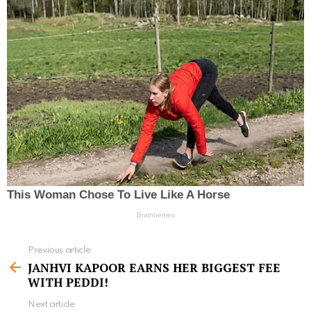
Previous article
S
JANHVI KAPOOR EARNS HER BIGGEST FEE
e
WITH PEDDI!
e
Next article