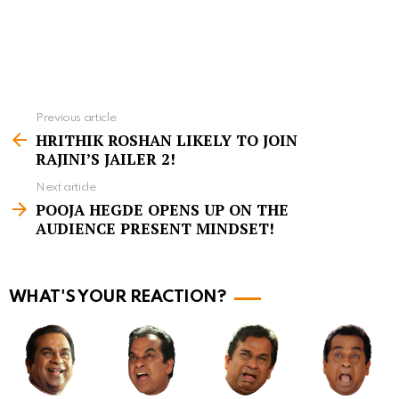
Previous article
S
HRITHIK ROSHAN LIKELY TO JOIN
e
RAJINI’S JAILER 2!
e
Next article
m
POOJA HEGDE OPENS UP ON THE
AUDIENCE PRESENT MINDSET!
o
r
e
WHAT'S YOUR REACTION?