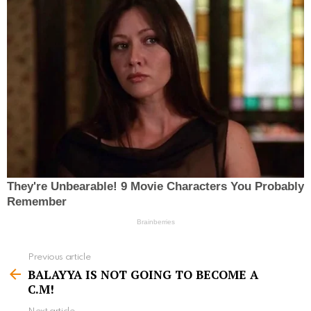
Previous article
S
BALAYYA IS NOT GOING TO BECOME A
e
C.M!
e