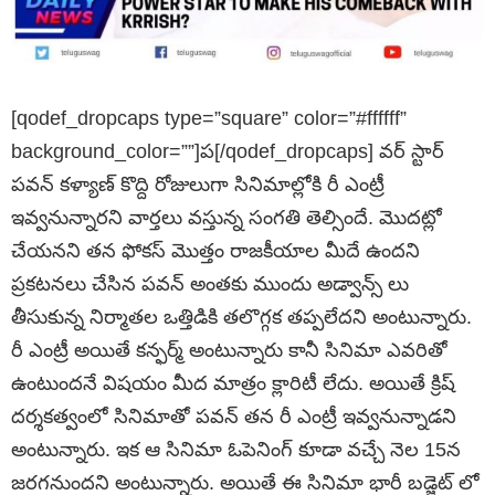
[qodef_dropcaps type=”square” color=”#ffffff”
background_color=””]ప[/qodef_dropcaps] వర్ స్టార్
పవన్ కళ్యాణ్ కొద్ది రోజులుగా సినిమాల్లోకి రీ ఎంట్రీ
ఇవ్వనున్నారని వార్తలు వస్తున్న సంగతి తెల్సిందే. మొదట్లో
చేయనని తన ఫోకస్ మొత్తం రాజకీయాల మీదే ఉందని
ప్రకటనలు చేసిన పవన్ అంతకు ముందు అడ్వాన్స్ లు
తీసుకున్న నిర్మాతల ఒత్తిడికి తలొగ్గక తప్పలేదని అంటున్నారు.
రీ ఎంట్రీ అయితే కన్ఫర్మ్ అంటున్నారు కానీ సినిమా ఎవరితో
ఉంటుందనే విషయం మీద మాత్రం క్లారిటీ లేదు. అయితే క్రిష్
దర్శకత్వంలో సినిమాతో పవన్ తన రీ ఎంట్రీ ఇవ్వనున్నాడని
అంటున్నారు. ఇక ఆ సినిమా ఓపెనింగ్ కూడా వచ్చే నెల 15న
జరగనుందని అంటున్నారు. అయితే ఈ సినిమా భారీ బడ్జెట్ లో