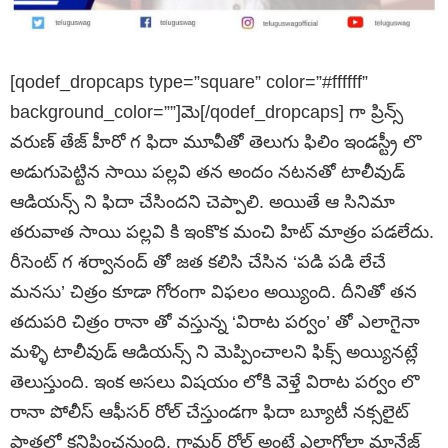
[qodef_dropcaps type=”square” color=”#ffffff”
background_color=””]మె[/qodef_dropcaps] గా ప్రిన్స్
వరుణ్ తేజ్ హీరో గ ఫిదా మూవీతో తెలుగు ఫిలిం ఇండస్ట్రీ లొ
అడుగుపెట్టిన సాయి పల్లవి తన అందం నటనతో టాలీవుడ్
ఆడియన్స్ ని ఫిదా చేసిందని చెప్పాలి. అయితే ఆ సినిమా
తరువాత సాయి పల్లవి కి ఇంకొక మంచి హిట్ మాత్రం పడలేదు.
రీసెంట్ గ శర్వానంద్ తో జత కలిసి చేసిన ‘పడి పడి లేచే
మనసు’ చిత్రం కూడా గోరంగా విఫలం అయ్యింది. దీనితో తన
తదుపరి చిత్రం రానా తో వస్తున్న ‘విరాట పర్వం’ తో ఎలాగైనా
మళ్ళి టాలీవుడ్ ఆడియన్స్ ని మెప్పించాలని ఫిక్స్ అయ్యినట్లే
తెలుస్తుంది. ఇంక అసలు విషయం లోకి వెళ్తే విరాట పర్వం లొ
రానా పోలీస్ ఆఫీసర్ రోల్ చేస్తుండగా ఫిదా బ్యూటీ నక్సలైట్
పాత్రలో కనిపించనుంది. గ్లామర్ రోల్ అంటే ఎలాగోలా మానేజ్