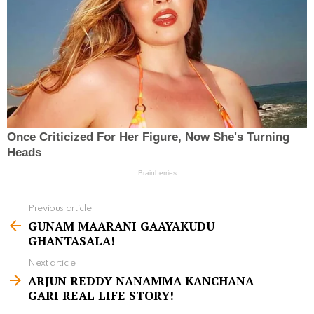
Previous article
S
GUNAM MAARANI GAAYAKUDU
e
GHANTASALA!
e
Next article
m
ARJUN REDDY NANAMMA KANCHANA
GARI REAL LIFE STORY!
o