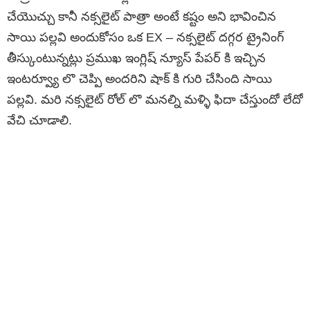
చేయొచ్చు కానీ నక్సలైట్ పాత్రా అంటే కష్టం అని భావించిన
సాయి పల్లవి అందుకోసం ఒక EX – నక్సలైట్ దగ్గర ట్రైనింగ్
తీస్కుంటున్నట్లు ప్రముఖ ఇంగ్లిష్ న్యూస్ పేపర్ కి ఇచ్చిన
ఇంటర్వ్యూ లొ చెప్పి అందరిని షాక్ కి గురి చేసింది సాయి
పల్లవి. మరి నక్సలైట్ రోల్ లొ మనల్ని మళ్ళి ఫిదా చేస్తుందో లేదో
వేచి చూడాలి.