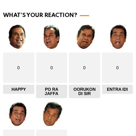
r
e
WHAT'S YOUR REACTION?
0
0
0
0
HAPPY
PO RA
OORUKON
ENTRA IDI
JAFFA
DI SIR