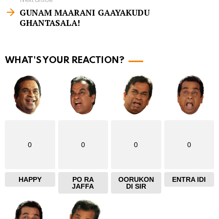
Next article
m
GUNAM MAARANI GAAYAKUDU
GHANTASALA!
o
r
e
WHAT'S YOUR REACTION?
0
0
0
0
HAPPY
PO RA
OORUKON
ENTRA IDI
JAFFA
DI SIR