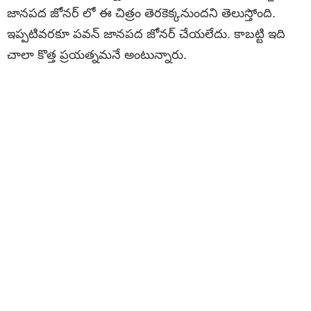
జానపద జోనర్ లో ఈ చిత్రం తెరకెక్కనుందని తెలుస్తోంది.
ఇప్పటివరకూ పవన్ జానపద జోనర్ చేయలేదు. కాబట్టి ఇది
చాలా కొత్త ప్రయత్నమనే అంటున్నారు.