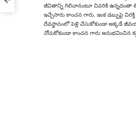
జీవితాన్ని గెలిచానంటూ చివరికి ఉన్నదంతా 
ఇచ్చేసారు కాంచన గారు. ఇంక డబ్బుపై విరక్
దేవస్థానంలో పెళ్లి చేసుకోకుండా అక్కడే జీవయ
నోచుకోకుండా కాంచన గారు అనుభవించిన కష