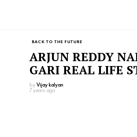
BACK TO THE FUTURE
ARJUN REDDY N
GARI REAL LIFE S
by
Vijay kalyan
7 years ago