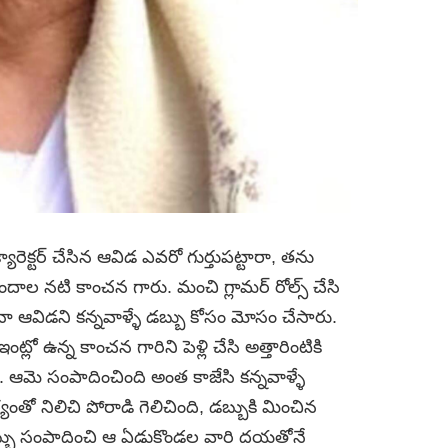
క్యారెక్టర్ చేసిన ఆవిడ ఎవరో గుర్తుపట్టారా, తను
ల నటి కాంచన గారు. మంచి గ్లామర్ రోల్స్ చేసి
ా ఆవిడని కన్నవాళ్ళే డబ్బు కోసం మోసం చేసారు.
ంట్లో ఉన్న కాంచన గారిని పెళ్లి చేసి అత్తారింటికి
ు. ఆమె సంపాదించింది అంత కాజేసి కన్నవాళ్ళే
యంతో నిలిచి పోరాడి గెలిచింది, డబ్బుకి మించిన
బ్బు సంపాదించి ఆ ఏడుకొండల వారి దయతోనే