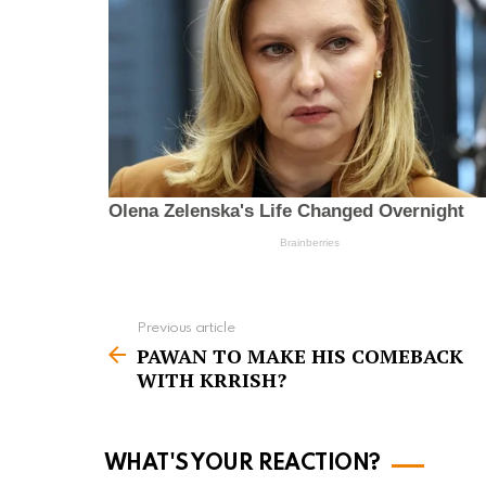
Previous article
S
PAWAN TO MAKE HIS COMEBACK
e
WITH KRRISH?
e
m
o
WHAT'S YOUR REACTION?