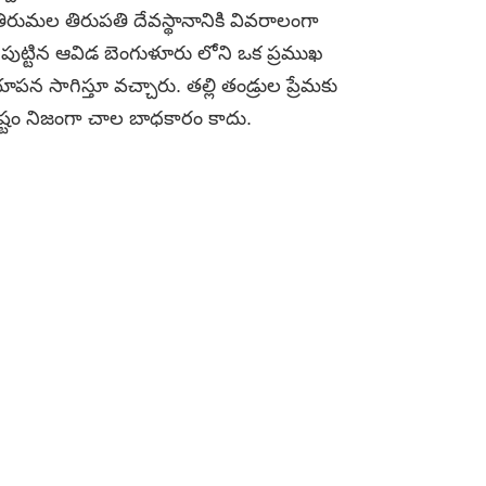
తిరుమల తిరుపతి దేవస్థానానికి వివరాలంగా
తి పుట్టిన ఆవిడ బెంగుళూరు లోని ఒక ప్రముఖ
ాపన సాగిస్తూ వచ్చారు. తల్లి తండ్రుల ప్రేమకు
్టం నిజంగా చాల బాధకారం కాదు.