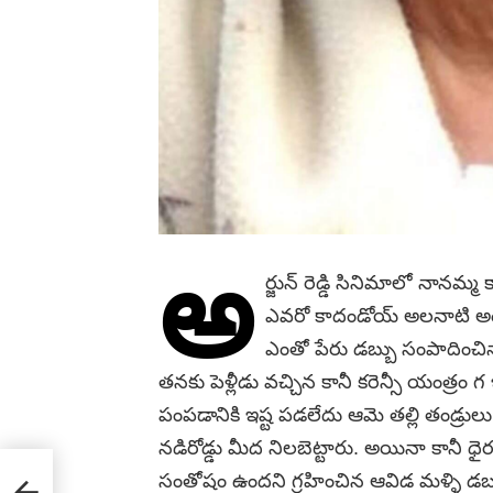
అ
ర్జున్ రెడ్డి సినిమాలో నానమ్మ 
ఎవరో కాదండోయ్ అలనాటి అందా
ఎంతో పేరు డబ్బు సంపాదించిన
తనకు పెళ్లీడు వచ్చిన కానీ కరెన్సీ యంత్రం గ ఇ
పంపడానికి ఇష్ట పడలేదు ఆమె తల్లి తండ్రుల
నడిరోడ్డు మీద నిలబెట్టారు. అయినా కానీ ధైర్
సంతోషం ఉందని గ్రహించిన ఆవిడ మళ్ళి డ