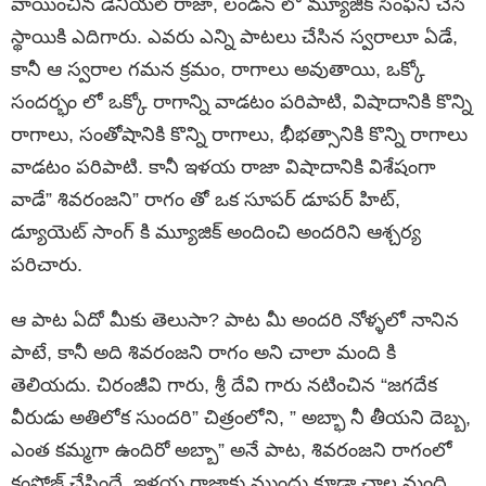
వాయించిన డేనియల్ రాజా, లండన్ లో మ్యూజిక్ సింఫనీ చేసే
స్థాయికి ఎదిగారు. ఎవరు ఎన్ని పాటలు చేసిన స్వరాలూ ఏడే,
కానీ ఆ స్వరాల గమన క్రమం, రాగాలు అవుతాయి, ఒక్కో
సందర్భం లో ఒక్కో రాగాన్ని వాడటం పరిపాటి, విషాదానికి కొన్ని
రాగాలు, సంతోషానికి కొన్ని రాగాలు, భీభత్సానికి కొన్ని రాగాలు
వాడటం పరిపాటి. కానీ ఇళయ రాజా విషాదానికి విశేషంగా
వాడే” శివరంజని” రాగం తో ఒక సూపర్ డూపర్ హిట్,
డ్యూయెట్ సాంగ్ కి మ్యూజిక్ అందించి అందరిని ఆశ్చర్య
పరిచారు.
ఆ పాట ఏదో మీకు తెలుసా? పాట మీ అందరి నోళ్ళలో నానిన
పాటే, కానీ అది శివరంజని రాగం అని చాలా మంది కి
తెలియదు. చిరంజీవి గారు, శ్రీ దేవి గారు నటించిన “జగదేక
వీరుడు అతిలోక సుందరి” చిత్రంలోని, ” అబ్భా నీ తీయని దెబ్బ,
ఎంత కమ్మగా ఉందిరో అబ్బా” అనే పాట, శివరంజని రాగంలో
కంపోజ్ చేసిందే, ఇళయ రాజాకు ముందు కూడా చాల మంది