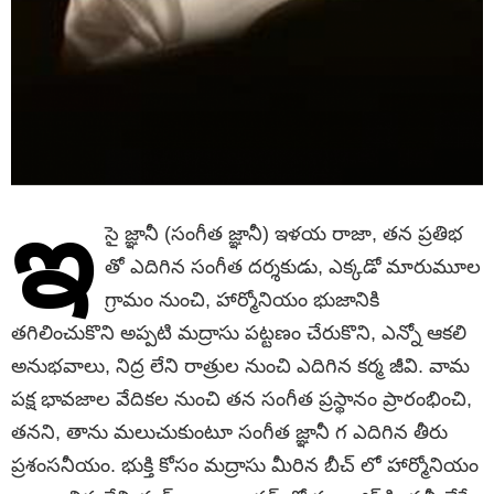
ఇ
సై జ్ఞానీ (సంగీత జ్ఞానీ) ఇళయ రాజా, తన ప్రతిభ
తో ఎదిగిన సంగీత దర్శకుడు, ఎక్కడో మారుమూల
గ్రామం నుంచి, హార్మోనియం భుజానికి
తగిలించుకొని అప్పటి మద్రాసు పట్టణం చేరుకొని, ఎన్నో ఆకలి
అనుభవాలు, నిద్ర లేని రాత్రుల నుంచి ఎదిగిన కర్మ జీవి. వామ
పక్ష భావజాల వేదికల నుంచి తన సంగీత ప్రస్థానం ప్రారంభించి,
తనని, తాను మలుచుకుంటూ సంగీత జ్ఞానీ గ ఎదిగిన తీరు
ప్రశంసనీయం. భుక్తి కోసం మద్రాసు మీరిన బీచ్ లో హార్మోనియం