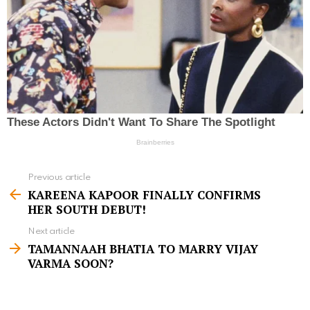
Previous article
S
KAREENA KAPOOR FINALLY CONFIRMS
e
HER SOUTH DEBUT!
e
Next article
m
TAMANNAAH BHATIA TO MARRY VIJAY
VARMA SOON?
o
r
e