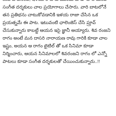
సంగీత దర్శకులు చాల ప్రయోగాలు చేసారు. వారి బాటలోనే
తన ప్రతిభను చాటుకోవడానికి ఇళయ రాజా చేసిన ఒక
ప్రయత్నమే ఈ పాట. ఇటువంటి ఛాలెంజెస్ చేసి ప్రూవ్
చేసుకున్నారు కాబట్టే ఆయన ఇసై జ్ఞానీ అయ్యారు. శివ రంజని
రాగం అంటే మన దాసరి నారాయణ రావు గారికి కూడా చాల
ఇష్టం, అయన ఆ రాగం టైటిల్ తో ఒక సినిమా కూడా
నిర్మించారు, ఆయన సినిమాలలో శివరంజని రాగం లో ఎన్నో
పాటలు కూడా సంగీత దర్శకులతో చేయించుకున్నారు..!!