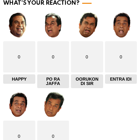
WHAT'S YOUR REACTION?
0
0
0
0
HAPPY
PO RA
OORUKON
ENTRA IDI
JAFFA
DI SIR
0
0