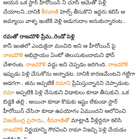
ఆయన ఒక స్టార్ హీరోయిన్ ని చూసి ఆమెతో పెళ్లి
చేయాలని..దానికి
కీరవాణి
హెల్ప్ తీసుకొని ఇద్దరు కలిసి ఆ
అమ్మాయి వాళ్ళ ఇంటికి వెళ్లి అడుగుదాం అనుకున్నారంట..
రమతో రాజమౌళి ప్రేమ..రెండో పెళ్లి
కానీ ఇంతలో ఎందుకైనా మంచిది అని ఆ హీరోయిన్ పై
రాజమౌళి
అభిప్రాయం ఏంటో తెలుసుకుందామని ఫోన్
చేశారంట.
రాజమౌళి
వద్దు అని చెప్పడం జరిగింది.
రాజమౌళి
ఇప్పుడు పెళ్లి చేసుకోను అన్నాడట. దానికి కారణమేంటని గట్టిగా
అడగగా.. తను అప్పటికే
రమాని
ప్రేమిస్తున్నానని చెప్పాడంట.
రమా
అప్పటికి పెళ్లి చేసుకుని విడాకులు కూడా తీసుకుని..ఒక
బిడ్డకి తల్లి . అయినా కూడా కొడుకు ఇష్టం లేకుండా స్టార్
హీరోయిన్ చేసినా కూడా ఉపయోగం ఏముందని ఆలోచించి
విజయేంద్ర ప్రసాదు
..
కీరవాణితో
మాట్లాడి వీళ్లిద్దరూ కలిసి
రాజమౌళి
నిర్ణయాన్ని గౌరవించి రామా నిఇచ్చి పెళ్లి చేయడం