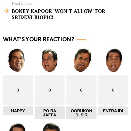
e
Next article
m
BONEY KAPOOR ‘WON’T ALLOW’ FOR
SRIDEVI BIOPIC!
o
r
e
WHAT'S YOUR REACTION?
0
0
0
0
HAPPY
PO RA
OORUKON
ENTRA IDI
JAFFA
DI SIR