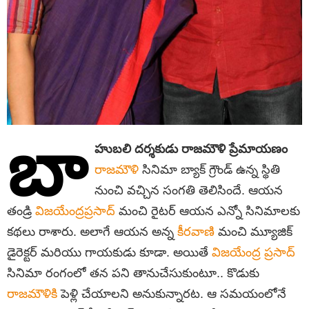
బా
హుబలి దర్శకుడు రాజమౌళి ప్రేమాయణం
రాజమౌళి
సినిమా బ్యాక్ గ్రౌండ్ ఉన్న స్థితి
నుంచి వచ్చిన సంగతి తెలిసిందే. ఆయన
తండ్రి
విజయేంద్రప్రసాద్
మంచి రైటర్ ఆయన ఎన్నో సినిమాలకు
కథలు రాశారు. అలాగే ఆయన అన్న
కీరవాణి
మంచి మ్యూజిక్
డైరెక్టర్ మరియు గాయకుడు కూడా. అయితే
విజయేంద్ర ప్రసాద్
సినిమా రంగంలో తన పని తానుచేసుకుంటూ.. కొడుకు
రాజమౌళికి
పెళ్లి చేయాలని అనుకున్నారట. ఆ సమయంలోనే