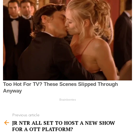
Previous article
S
JR NTR ALL SET TO HOST A NEW SHOW
e
FOR A OTT PLATFORM?