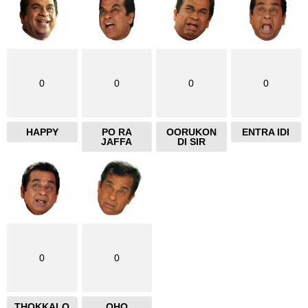
0
0
0
0
HAPPY
PO RA
OORUKON
ENTRA IDI
JAFFA
DI SIR
0
0
THOKKALO
OHO