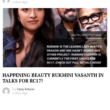
a day ago
HAPPENING BEAUTY RUKMINI VASANTH IN
TALKS FOR RC17!
by
Vijay kalyan
a day ago