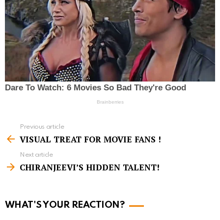
Previous article
S
VISUAL TREAT FOR MOVIE FANS !
e
Next article
e
CHIRANJEEVI’S HIDDEN TALENT!
m
o
r
WHAT'S YOUR REACTION?
e