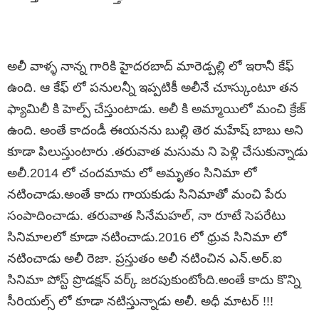
అలీ వాళ్ళ నాన్న గారికి హైదరబాద్ మారెడ్పల్లి లో ఇరానీ కేఫ్
ఉంది. ఆ కేఫ్ లో పనులన్నీ ఇప్పటికీ అలీనే చూస్కుంటూ తన
ఫ్యామిలీ కి హెల్ప్ చేస్తుంటాడు. అలీ కి అమ్మాయిలో మంచి క్రేజ్
ఉంది. అంతే కాదండీ ఈయనను బుల్లి తెర మహేష్ బాబు అని
కూడా పిలుస్తుంటారు .తరువాత మసుమ ని పెళ్లి చేసుకున్నాడు
అలీ.2014 లో చందమామ లో అమృతం సినిమా లో
నటించాడు.అంతే కాదు గాయకుడు సినిమాతో మంచి పేరు
సంపాదించాడు. తరువాత సినేమహల్, నా రూటే సెపరేటు
సినిమాలలో కూడా నటించాడు.2016 లో ధ్రువ సినిమా లో
నటించాడు అలీ రెజా. ప్రస్తుతం అలీ నటించిన ఎన్.అర్.ఐ
సినిమా పోస్ట్ ప్రొడక్షన్ వర్క్ జరపుకుంటోంది.అంతే కాదు కొన్ని
సీరియల్స్ లో కూడా నటిస్తున్నాడు అలీ. అధీ మాటర్ !!!