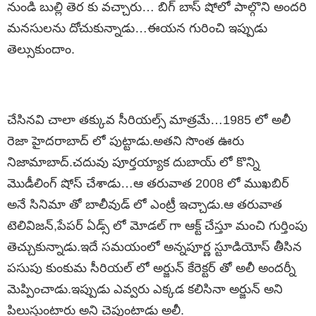
నుండి బుల్లి తెర కు వచ్చారు… బిగ్ బాస్ షోలో పాల్గొని అందరి
మనసులను దోచుకున్నాడు…ఈయన గురించి ఇప్పుడు
తెల్సుకుందాం.
చేసినవి చాలా తక్కువ సీరియల్స్ మాత్రమే…1985 లో అలీ
రెజా హైదరాబాద్ లో పుట్టాడు.అతని సొంత ఊరు
నిజామాబాద్.చదువు పూర్తయ్యాక దుబాయ్ లో కొన్ని
మొడీలింగ్ షోస్ చేశాడు…ఆ తరువాత 2008 లో ముఖబిర్
అనే సినిమా తో బాలీవుడ్ లో ఎంట్రీ ఇచ్చాడు.ఆ తరువాత
టెలివిజన్,పేపర్ ఏడ్స్ లో మోడల్ గా ఆక్ట్ చేస్తూ మంచి గుర్తింపు
తెచ్చుకున్నాడు.ఇదే సమయంలో అన్నపూర్ణ స్టూడియోస్ తీసిన
పసుపు కుంకుమ సీరియల్ లో అర్జున్ కేరెక్టర్ తో అలీ అందర్నీ
మెప్పించాడు.ఇప్పుడు ఎవ్వరు ఎక్కడ కలిసినా అర్జున్ అని
పిలుస్తుంటారు అని చెప్తుంటాడు అలీ.