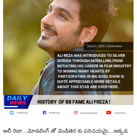
అలీ రెజా…మోడలింగ్ తో వెండితెర కు పరిచయమై…అక్కడ