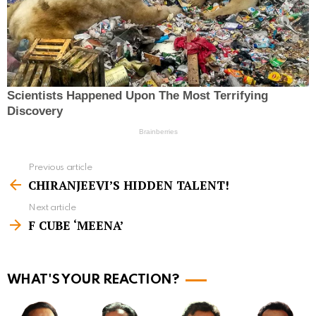
Previous article
S
CHIRANJEEVI’S HIDDEN TALENT!
e
Next article
e
F CUBE ‘MEENA’
m
o
r
WHAT'S YOUR REACTION?
e