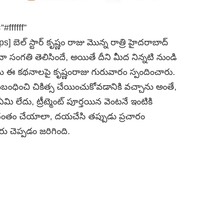
ffffff”
బెల్ స్టార్ కృష్ణం రాజు మొన్న రాత్రి హైదరాబాద్
ినా సంగతి తెలిసిందే, అయితే దీని మీద నిన్నటి నుండి
యి ఈ కథనాలపై కృష్ణంరాజు గురువారం స్పందించారు.
బంధించి చికిత్స చేయించుకోవడానికి వచ్చాను అంతే,
 లేదు, ట్రీట్మెంట్ పూర్తయిన వెంటనే ఇంటికి
ాదంతం చేయాలా, దయచేసి తప్పుడు ప్రచారం
ారు చెప్పడం జరిగింది.