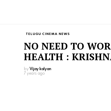
TELUGU CINEMA NEWS
NO NEED TO WO
HEALTH : KRISH
by
Vijay kalyan
7 years ago