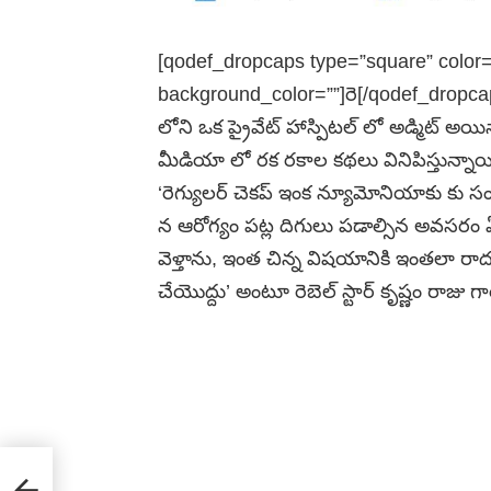
[qodef_dropcaps type=”square” color=”#
background_color=””]రె[/qodef_dropcaps] 
లోని ఒక ప్రైవేట్ హాస్పిటల్ లో అడ్మిట్ అయ
మీడియా లో రక రకాల కథలు వినిపిస్తున్నా
‘రెగ్యులర్ చెకప్ ఇంక న్యూమోనియాకు కు సం
న ఆరోగ్యం పట్ల దిగులు పడాల్సిన అవసరం ఏమి
వెళ్తాను, ఇంత చిన్న విషయానికి ఇంతలా ర
చేయొద్దు’ అంటూ రెబెల్ స్టార్ కృష్ణం రాజు గ