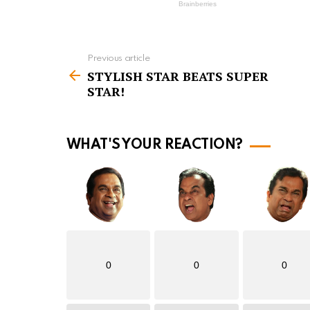
Previous article
S
STYLISH STAR BEATS SUPER
e
STAR!
e
m
o
WHAT'S YOUR REACTION?
r
e
0
0
0