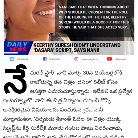
నే
చురల్ స్టార్’ నాని మార్చి 30న థియేటర్లలోకి
రాబోతున్న తన చిత్రం ‘దసరా’ రిలీజ్ కోసం
ఆసక్తిగా ఎదురుచూస్తున్నారు. ఇటీవలి ఒక ప్రత్యేక
ఇంటర్వ్యూలో, నాని ఈ చిత్ర నిర్మాణం గురించి కొన్ని
ఆసక్తికరమైన విషయాలను పంచుకున్నారు..నాని
మాట్లాడుతూ..’దర్శకుడు శ్రీకాంత్ ఓదెల ఈ చిత్రం యొక్క
స్క్రిప్ట్‌ను కీర్తి సురేష్‌కి మూడు గంటల పాటు వివరించాడు,
అయితే ఆమె దానిని అర్థం చేసుకోవడంలో ఇబ్బంది పడింది.