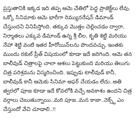
ప్రస్తుతానికి ఇక్కడ ఇది తప్ప ఆమె చేతిలో పెద్ద ప్రాజెక్ట్‌లు లేవు.
ఒక్కో సినిమాకు ఆమె భారీగా రెమ్యునరేషన్ డిమాండ్
చేస్తుందని వినిపిస్తోంది. తక్కువ మొత్తం చెల్లించడం ద్వారా,
నిర్మాతలు ఎక్కువ డిమాండ్ ఉన్న శ్రీ లీల, కృతి శెట్టి మరియు
నేహా శెట్టి వంటి ఇతర హీరోయిన్‌లను పొందవచ్చు. ఇంతకు
ముందు రకుల్ ప్రీత్ విషయంలో కూడా ఇదే జరిగింది. ఆమె తన
బాలీవుడ్ చిత్రాలపై చాలా ఆశలు పెట్టుకుంది మరియు తెలుగు
చిత్ర పరిశ్రమను విస్మరించింది. ఇప్పుడు టాలీవుడ్ కానీ,
బాలీవుడ్ కానీ ఆమెకు సినిమా ఆఫర్ చేయడం లేదు..అతి
త్వరలో పూజ కూడా ఇదే కోవలోకి వచ్చే అవకాశం ఉందని చిత్ర
వర్గాలు చెబుతున్నాయి..మరి పూజ..మన కాజా..నెక్స్ట్ ఎం
చేస్తుందో వేచి చూడాలి..!!