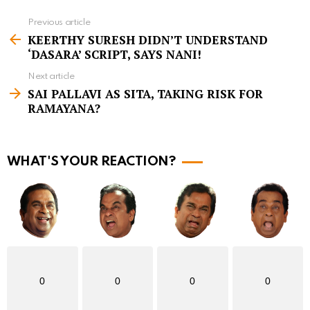
Previous article
S
KEERTHY SURESH DIDN’T UNDERSTAND
e
‘DASARA’ SCRIPT, SAYS NANI!
e
Next article
m
SAI PALLAVI AS SITA, TAKING RISK FOR
RAMAYANA?
o
r
e
WHAT'S YOUR REACTION?
0
0
0
0