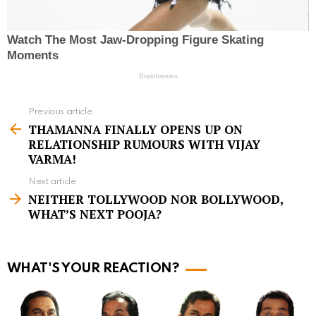
Previous article
S
THAMANNA FINALLY OPENS UP ON
e
RELATIONSHIP RUMOURS WITH VIJAY
e
VARMA!
m
Next article
NEITHER TOLLYWOOD NOR BOLLYWOOD,
o
WHAT’S NEXT POOJA?
r
e
WHAT'S YOUR REACTION?