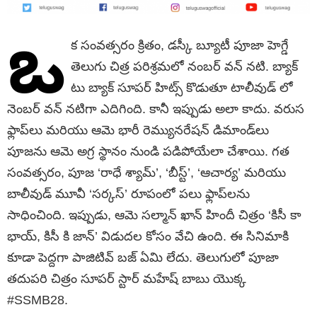
ఒ
క సంవత్సరం క్రితం, డస్కీ బ్యూటీ పూజా హెగ్డే
తెలుగు చిత్ర పరిశ్రమలో నంబర్ వన్ నటి. బ్యాక్
టు బ్యాక్ సూపర్ హిట్స్ కొడుతూ టాలీవుడ్ లో
నెంబర్ వన్ నటిగా ఎదిగింది. కానీ ఇప్పుడు అలా కాదు. వరుస
ఫ్లాప్‌లు మరియు ఆమె భారీ రెమ్యునరేషన్ డిమాండ్‌లు
పూజను ఆమె అగ్ర స్థానం నుండి పడిపోయేలా చేశాయి. గత
సంవత్సరం, పూజ ‘రాధే శ్యామ్’, ‘బీస్ట్’, ‘ఆచార్య’ మరియు
బాలీవుడ్ మూవీ ‘సర్కస్’ రూపంలో పలు ఫ్లాప్‌లను
సాధించింది. ఇప్పుడు, ఆమె సల్మాన్ ఖాన్ హిందీ చిత్రం ‘కిసీ కా
భాయ్, కిసీ కి జాన్’ విడుదల కోసం వేచి ఉంది. ఈ సినిమాకి
కూడా పెద్దగా పాజిటివ్ బజ్ ఏమి లేదు. తెలుగులో పూజా
తదుపరి చిత్రం సూపర్ స్టార్ మహేష్ బాబు యొక్క
#SSMB28.