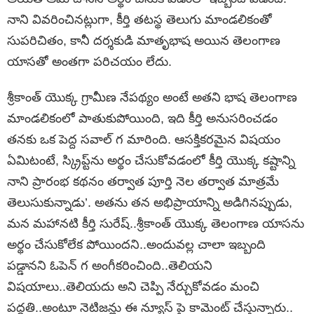
నాని వివరించినట్లుగా, కీర్తి తటస్థ తెలుగు మాండలికంతో
సుపరిచితం, కానీ దర్శకుడి మాతృభాష అయిన తెలంగాణ
యాసతో అంతగా పరిచయం లేదు.
శ్రీకాంత్ యొక్క గ్రామీణ నేపథ్యం అంటే అతని భాష తెలంగాణ
మాండలికంలో పాతుకుపోయింది, ఇది కీర్తి అనుసరించడం
తనకు ఒక పెద్ద సవాల్ గ మారింది. ఆసక్తికరమైన విషయం
ఏమిటంటే, స్క్రిప్ట్‌ను అర్థం చేసుకోవడంలో కీర్తి యొక్క కష్టాన్ని
నాని ప్రారంభ కథనం తర్వాత పూర్తి నెల తర్వాత మాత్రమే
తెలుసుకున్నాడు’. అతను తన అభిప్రాయాన్ని అడిగినప్పుడు,
మన మహానటి కీర్తి సురేష్..శ్రీకాంత్ యొక్క తెలంగాణ యాసను
అర్థం చేసుకోలేక పోయిందని..అందువల్ల చాలా ఇబ్బంది
పడ్డానని ఓపెన్ గ అంగీకరించింది..తెలియని
విషయాలు..తెలియదు అని చెప్పి నేర్చుకోవడం మంచి
పద్దతి..అంటూ నెటిజన్లు ఈ న్యూస్ పై కామెంట్ చేస్తున్నారు..