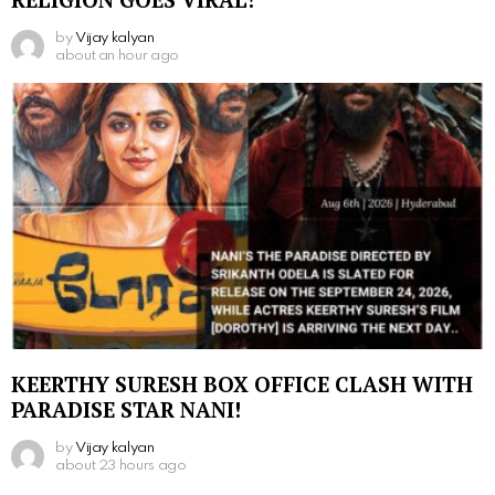
by
Vijay kalyan
about an hour ago
KEERTHY SURESH BOX OFFICE CLASH WITH
PARADISE STAR NANI!
by
Vijay kalyan
about 23 hours ago