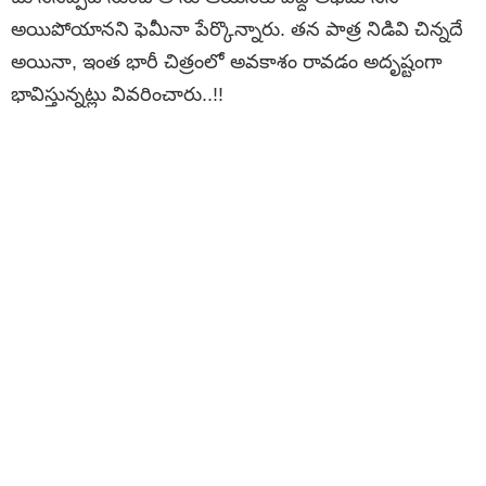
అయిపోయానని ఫెమీనా పేర్కొన్నారు. తన పాత్ర నిడివి చిన్నదే
అయినా, ఇంత భారీ చిత్రంలో అవకాశం రావడం అదృష్టంగా
భావిస్తున్నట్లు వివరించారు..!!