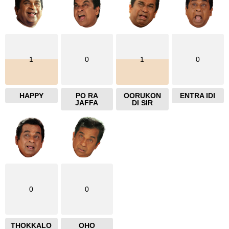
1
0
1
0
HAPPY
PO RA
OORUKON
ENTRA IDI
JAFFA
DI SIR
0
0
THOKKALO
OHO