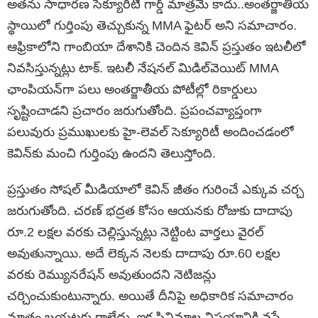
అతను సాధారణ సెక్యూరిటీ గార్డ్ మాత్రమే కాదు..అంతర్జాతీయ
స్థాయిలో గుర్తింపు తెచ్చుకున్న MMA ఫైటర్ అని సమాచారం.
ఆఫ్రికాలోని గాంబియా దేశానికి చెందిన కెవిన్ ప్రస్తుతం ఇటలీలో
నివసిస్తున్నట్లు టాక్. ఇటలీ నేషనల్ మిడిల్‌వెయిట్ MMA
ఛాంపియన్‌గా పలు అంతర్జాతీయ పోటీల్లో రికార్డులు
సృష్టించాడని ప్రచారం జరుగుతోంది. ప్రపంచవ్యాప్తంగా
పలువురు ప్రముఖులకు హై-లెవల్ సెక్యూరిటీ అందించడంలో
కెవిన్‌కు మంచి గుర్తింపు ఉందని తెలుస్తోంది.
ప్రస్తుతం సోషల్ మీడియాలో కెవిన్ జీతం గురించే ఎక్కువ చర్చ
జరుగుతోంది. చరణ్ భద్రత కోసం ఆయనకు రోజుకు దాదాపు
రూ.2 లక్షల వరకు చెల్లిస్తున్నట్లు నెట్టింట వార్తలు వైరల్
అవుతున్నాయి. అదే లెక్కన నెలకు దాదాపు రూ.60 లక్షల
వరకు రెమ్యునరేషన్ అవుతుందని నెటిజన్లు
చర్చించుకుంటున్నారు. అయితే దీనిపై అధికారిక సమాచారం
మాత్రం బయటకు రాలేదు. ఇక సినిమాల విషయానికి వస్తే..