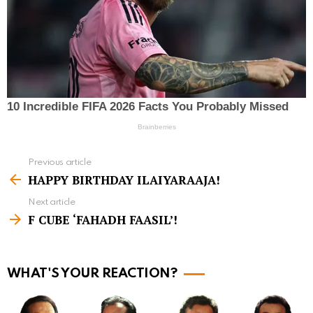
Previous article
S
HAPPY BIRTHDAY ILAIYARAAJA!
e
Next article
e
F CUBE ‘FAHADH FAASIL’!
m
o
r
WHAT'S YOUR REACTION?
e