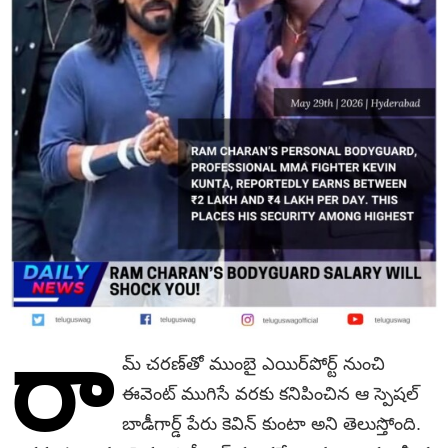
రా
మ్ చరణ్‌తో ముంబై ఎయిర్‌పోర్ట్ నుంచి
ఈవెంట్ ముగిసే వరకు కనిపించిన ఆ స్పెషల్
బాడీగార్డ్ పేరు కెవిన్ కుంటా అని తెలుస్తోంది.