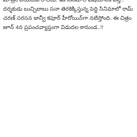
దర్శకుడు బుచ్చిబాబు సనా తెరకెక్కిస్తున్న పెద్ది సినిమాలో రామ్
చరణ్ సరసన జాన్వీ కపూర్ హీరోయిన్‌గా నటిస్తోంది. ఈ చిత్రం
జూన్ 4న ప్రపంచవ్యాప్తంగా విడుదల కానుండ..!!