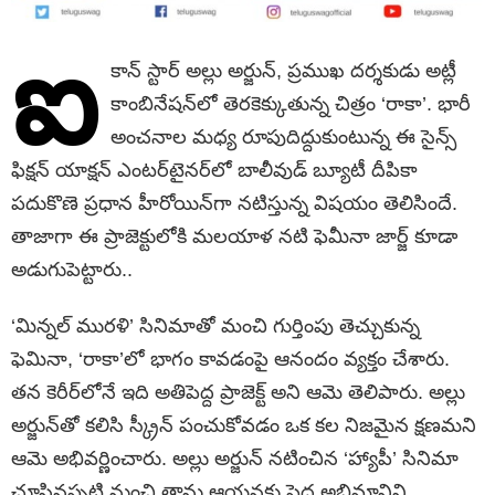
ఐ
కాన్ స్టార్ అల్లు అర్జున్, ప్రముఖ దర్శకుడు అట్లీ
కాంబినేషన్‌లో తెరకెక్కుతున్న చిత్రం ‘రాకా’. భారీ
అంచనాల మధ్య రూపుదిద్దుకుంటున్న ఈ సైన్స్
ఫిక్షన్ యాక్షన్ ఎంటర్‌టైనర్‌లో బాలీవుడ్ బ్యూటీ దీపికా
పదుకొణె ప్రధాన హీరోయిన్‌గా నటిస్తున్న విషయం తెలిసిందే.
తాజాగా ఈ ప్రాజెక్టులోకి మలయాళ నటి ఫెమీనా జార్జ్ కూడా
అడుగుపెట్టారు..
‘మిన్నల్ మురళి’ సినిమాతో మంచి గుర్తింపు తెచ్చుకున్న
ఫెమినా, ‘రాకా’లో భాగం కావడంపై ఆనందం వ్యక్తం చేశారు.
తన కెరీర్‌లోనే ఇది అతిపెద్ద ప్రాజెక్ట్ అని ఆమె తెలిపారు. అల్లు
అర్జున్‌తో కలిసి స్క్రీన్ పంచుకోవడం ఒక కల నిజమైన క్షణమని
ఆమె అభివర్ణించారు. అల్లు అర్జున్ నటించిన ‘హ్యాపీ’ సినిమా
చూసినప్పటి నుంచి తాను ఆయనకు పెద్ద అభిమానిని