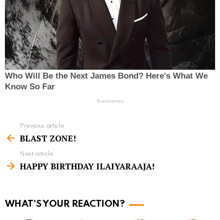
Previous article
S
BLAST ZONE!
e
Next article
e
HAPPY BIRTHDAY ILAIYARAAJA!
m
o
r
WHAT'S YOUR REACTION?
e