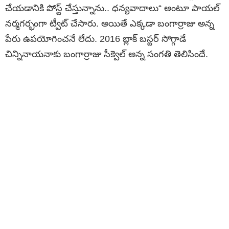
చేయడానికి పోస్ట్ చేస్తున్నాను.. ధన్యవాదాలు“ అంటూ పాయల్
నర్మగర్భంగా ట్వీట్ చేసారు. అయితే ఎక్కడా బంగార్రాజు అన్న
పేరు ఉపయోగించనే లేదు. 2016 బ్లాక్ బస్టర్ సోగ్గాడే
చిన్నినాయనాకు బంగార్రాజు సీక్వెల్ అన్న సంగతి తెలిసిందే.