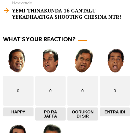
e
Next article
m
YEMI THINAKUNDA 16 GANTALU
YEKADHAATIGA SHOOTING CHESINA NTR!
o
r
e
WHAT'S YOUR REACTION?
0
0
0
0
HAPPY
PO RA
OORUKON
ENTRA IDI
JAFFA
DI SIR