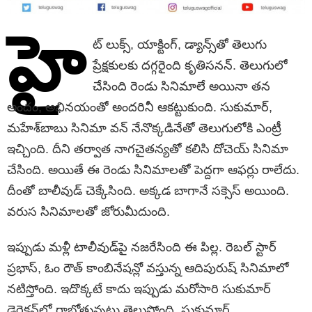
హై
ట్‌ లుక్స్‌, యాక్టింగ్‌, డ్యాన్స్‌తో తెలుగు
ప్రేక్ష‌కుల‌కు ద‌గ్గ‌రైంది కృతిస‌న‌న్‌. తెలుగులో
చేసింది రెండు సినిమాలే అయినా త‌న
అందం, అభిన‌యంతో అంద‌రినీ ఆకట్టుకుంది. సుకుమార్‌,
మ‌హేశ్‌బాబు సినిమా వ‌న్ నేనొక్క‌డినేతో తెలుగులోకి ఎంట్రీ
ఇచ్చింది. దీని త‌ర్వాత నాగ‌చైత‌న్య‌తో క‌లిసి దోచెయ్ సినిమా
చేసింది. అయితే ఈ రెండు సినిమాల‌తో పెద్ద‌గా ఆఫ‌ర్లు రాలేదు.
దీంతో బాలీవుడ్ చెక్కేసింది. అక్క‌డ బాగానే స‌క్సెస్ అయింది.
వ‌రుస సినిమాల‌తో జోరుమీదుంది.
ఇప్పుడు మ‌ళ్లీ టాలీవుడ్‌పై న‌జ‌రేసింది ఈ పిల్ల‌. రెబ‌ల్ స్టార్
ప్ర‌భాస్, ఓం రౌత్ కాంబినేష‌న్లో వ‌స్తున్న ఆదిపురుష్ సినిమాలో
న‌టిస్తోంది. ఇదొక్క‌టే కాదు ఇప్పుడు మ‌రోసారి సుకుమార్
డైరెక్ష‌న్‌లో రాబోతున్న‌ట్టు తెలుస్తోంది. సుకుమార్‌,