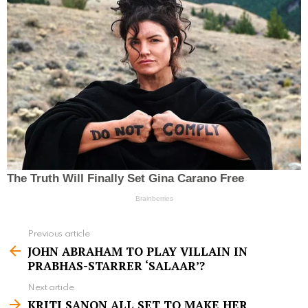
Previous article
S
JOHN ABRAHAM TO PLAY VILLAIN IN
e
PRABHAS-STARRER ‘SALAAR’?
e
Next article
m
KRITI SANON ALL SET TO MAKE HER