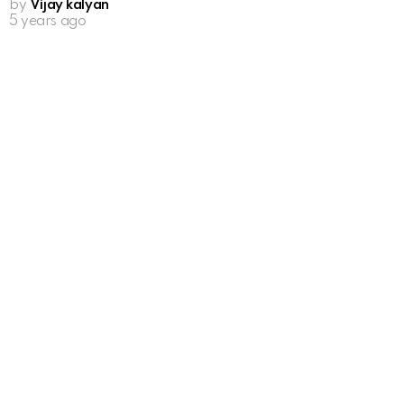
by
Vijay kalyan
5 years ago