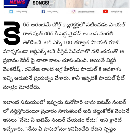
కె
రీర్ ఆరంభమే బోల్డ్ క్యారెక్టర్లలో నటించడం పాయల్
రాజ్ పుత్ కెరీర్ కి పెద్ద మైనస్ అయిన సంగతి
తెలిసిందే. ఆర్.ఎక్స్ 100 తర్వాత పాయల్ రూట్
మార్చకుండా ఆర్డీఎక్స్ అనే డీగ్రేడ్ సినిమాలో నటించడంతో ఆ
ప్రభావం కెరీర్ పై చాలా కాలం చూపించింది. అయితే విక్టరీ
వెంకటేష్.. రవితేజ లాంటి అగ్ర హీరోలు పాయల్ కి అవకాశం
ఇచ్చి ఆదుకునే ప్రయత్నం చేశారు. కానీ ఇప్పటికీ పాయల్ ఫేట్
మాత్రం మారలేదు.
ఇలాంటి సమయంలో ఇప్పుడు మరోసారి తాను ఐటమ్ నంబర్
లో నర్తిస్తోందంటూ ప్రచారం సాగుతుంటే అది తట్టుకోలేక వెంటనే
అసలు `నేను ఏ ఐటెమ్ నంబర్ చేయడం లేదు!` అని క్లారిటీ
ఇచ్చేశారు. “నేను ఏ పాటలోనూ కనిపించేది లేదని స్పష్టం