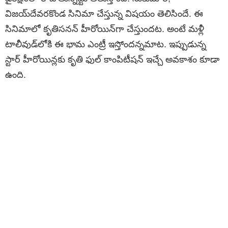
విజ‌య్‌దేవ‌ర‌కొండ సినిమా చేస్తున్న విష‌యం తెలిసిందే. ఈ
సినిమాలో కృతిస‌న‌న్ హీరోయిన్‌గా చేస్తుంద‌ట‌. అంటే మ‌ళ్లీ
టాలీవుడ్‌లోకి ఈ భామ ఎంట్రీ ఇస్తోంద‌న్న‌మాట‌. ఇప్పుడున్న
స్టార్ హీరోయిన్ల‌కు కృతి ఫుల్ కాంపిటీష‌న్ ఇచ్చే అవ‌కాశం కూడా
ఉంది.