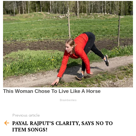
Previous article
S
PAYAL RAJPUT’S CLARITY, SAYS NO TO
e
ITEM SONGS!