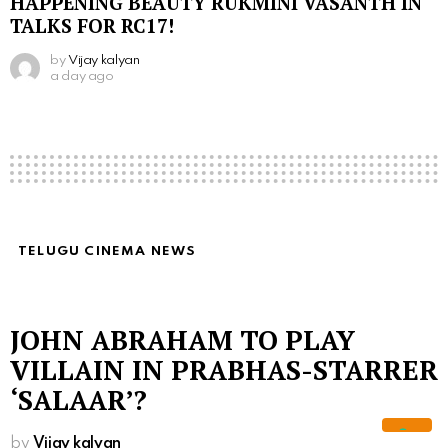
HAPPENING BEAUTY RUKMINI VASANTH IN
TALKS FOR RC17!
by
Vijay kalyan
a day ago
TELUGU CINEMA NEWS
JOHN ABRAHAM TO PLAY
VILLAIN IN PRABHAS-STARRER
‘SALAAR’?
by
Vijay kalyan