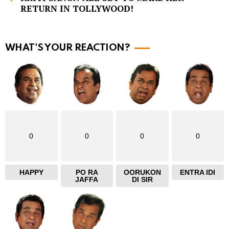
RETURN IN TOLLYWOOD!
o
r
e
WHAT'S YOUR REACTION?
0
0
0
0
HAPPY
PO RA
OORUKON
ENTRA IDI
JAFFA
DI SIR