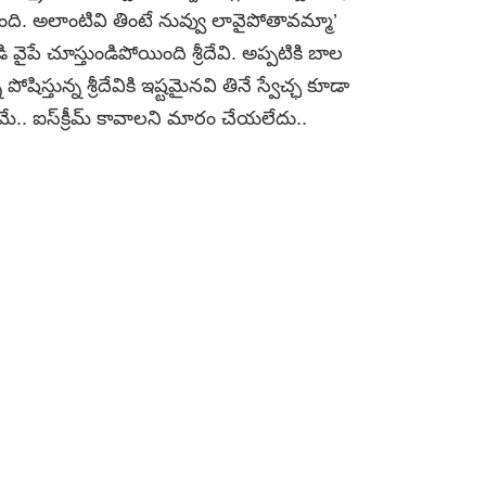
తుంది. అలాంటివి తింటే నువ్వు లావైపోతావమ్మా’
 వైపే చూస్తుండిపోయింది శ్రీదేవి. అప్పటికి బాల
్తున్న శ్రీదేవికి ఇష్టమైనవి తినే స్వేచ్ఛ కూడా
ే.. ఐస్‌క్రీమ్‌ కావాలని మారం చేయలేదు..