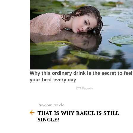
Previous article
S
THAT IS WHY RAKUL IS STILL
e
SINGLE!
e