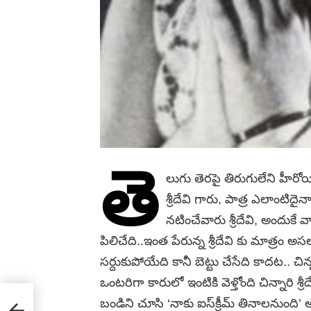
తె
లుగు తెరపై తిరుగులేని హీరో
శ్రీదేవి గారు, పాత్ర ఎలాంటిద
నటించేవారు శ్రీదేవి, అందుకే 
పిలిచేది..ఇంత పేరున్న శ్రీదేవి కు మాత్రం 
సర్దుకుపోయేది కానీ బెట్టు చేసేది కాదట.. చ
ఒంటరిగా కారులో ఇంటికి వెళ్తోంది చిన్నారి శ్రీదేవ
బండిని చూసి ‘నాకు ఐస్‌క్రీమ్‌ తినాలనుంది’ అని డ