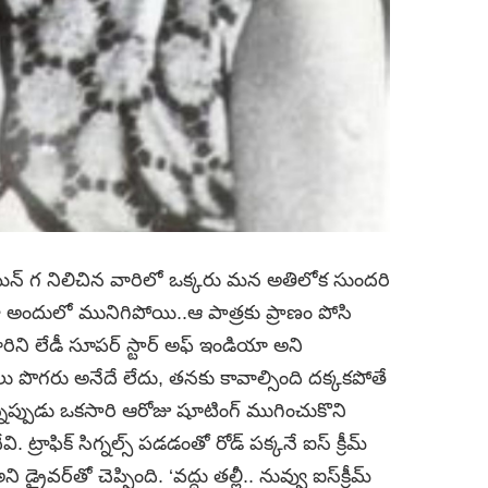
యిన్ గ నిలిచిన వారిలో ఒక్కరు మన అతిలోక సుందరి
ైనా అందులో మునిగిపోయి..ఆ పాత్రకు ప్రాణం పోసి
వారిని లేడీ సూపర్ స్టార్ అఫ్ ఇండియా అని
అసలు పొగరు అనేదే లేదు, తనకు కావాల్సింది దక్కకపోతే
ిన్నప్పుడు ఒకసారి ఆరోజు షూటింగ్‌ ముగించుకొని
ి. ట్రాఫిక్‌ సిగ్నల్స్‌ పడడంతో రోడ్ పక్కనే ఐస్‌ క్రీమ్‌
్రైవర్‌తో చెప్పింది. ‘వద్దు తల్లీ.. నువ్వు ఐస్‌క్రీమ్‌