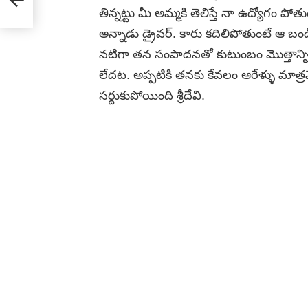
తిన్నట్టు మీ అమ్మకి తెలిస్తే నా ఉద్యోగం పో
అన్నాడు డ్రైవర్‌. కారు కదిలిపోతుంటే ఆ బండి
నటిగా తన సంపాదనతో కుటుంబం మొత్తాన్ని పోషిస
లేదట. అప్పటికి తనకు కేవలం ఆరేళ్ళు మాత్రమ
సర్దుకుపోయింది శ్రీదేవి.