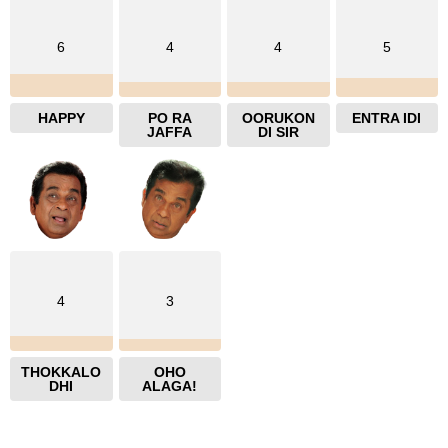
6
4
4
5
HAPPY
PO RA
OORUKON
ENTRA IDI
JAFFA
DI SIR
4
3
THOKKALO
OHO
DHI
ALAGA!