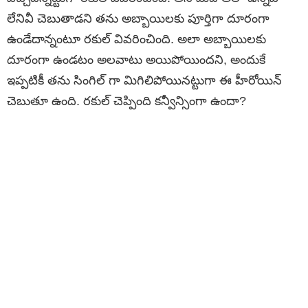
లేనివీ చెబుతాడని తను అబ్బాయిలకు పూర్తిగా దూరంగా
ఉండేదాన్నంటూ రకుల్ వివరించింది. అలా అబ్బాయిలకు
దూరంగా ఉండటం అలవాటు అయిపోయిందని, అందుకే
ఇప్పటికీ తను సింగిల్ గా మిగిలిపోయినట్టుగా ఈ హీరోయిన్
చెబుతూ ఉంది. రకుల్ చెప్పింది కన్వీన్సింగా ఉందా?