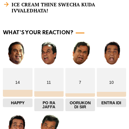
e
ICE CREAM THINE SWECHA KUDA
m
IVVALEDHATA!
o
r
WHAT'S YOUR REACTION?
e
14
11
7
10
HAPPY
PO RA
OORUKON
ENTRA IDI
JAFFA
DI SIR