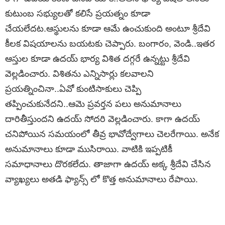
కుటుంబ సభ్యులతో కలిసే ప్రయత్నం కూడా
చేయలేదట.ఆస్థులను కూడా ఆమే ఉంచుకుంది అంటూ శ్రీదేవి
కీలక విషయాలను బయటకు చెప్పారు. బంగారం, వెండి..ఇతర
ఆస్తుల కూడా ఉదయ్ భార్య విశిత దగ్గరే ఉన్నట్టు శ్రీదేవి
వెల్లడించారు. విశితను ఎన్నిసార్లు కలవాలని
ప్రయత్నించినా..ఏవో కుంటిసాకులు చెప్పి
తప్పించుకునేదని..ఆమె ప్రవర్తన పలు అనుమానాలు
దారితీస్తుందని ఉదయ్ సోదరి వెల్లడించారు. కాగా ఉదయ్
చనిపోయిన సమయంలో తీవ్ర భావోద్వేగాలు చెలరేగాయి. అనేక
అనుమానాలు కూడా ముసిరాయి. వాటికి ఇప్పటికీ
సమాధానాలు దొరకలేదు. తాజాగా ఉదయ్ అక్క శ్రీదేవి చేసిన
వ్యాఖ్యలు అతడి ఫ్యాన్స్ లో కొత్త అనుమానాలు రేపాయి.