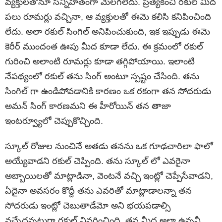
వ్యక్తులతోనూ సన్నిహితంగా మెలగలేదు. ప్రత్యేకించి రకుల్ మీద
పలు రూమర్లు వచ్చినా, ఆ వ్యక్తులతో ఈమె కలిసి కనిపించింది
లేదు. అలా రకుల్ సింగిల్ అనిపించుకుంది, ఇక ఇప్పుడు ఈమె
కెరీర్ ముందంత ఊపు మీద కూడా లేదు. ఈ క్రమంలో రకుల్
గురించి అలాంటి రూమర్లు కూడా తగ్గిపోయాయి. ఇలాంటి
నేపథ్యంలో రకుల్ తను సింగ్ అంటూ స్పష్టం చేసింది. తను
సింగిల్ గా ఉండిపోవడానికి కారణం ఒక రకంగా తన సోదరుడు
అమన్ సింగ్ కారణమని ఈ హీరోయిన్ తన తాజా
ఇంటర్వ్యూలో చెప్పుకొచ్చింది.
స్కూల్ రోజుల నుంచినే అతడు తనను ఒక గూఢచారిలా ఫాలో
అయ్యేవాడని రకుల్ చెప్పింది. తను స్కూల్ లో ఎవరైనా
అబ్బాయిలతో మాట్లాడినా, వెంటనే వచ్చి ఇంట్లో చెప్పేసేవాడని,
ఏదైనా అవసరం కొద్దీ తను ఎవరితో మాట్లాడాలన్నా తన
సోదరుడు ఇంట్లో చెబుతాడేమో అని భయపడాల్సి
వచ్చేదన్నట్టుగా రకుల్ వివరించింది. తన మీద అలా ఉన్నవీ