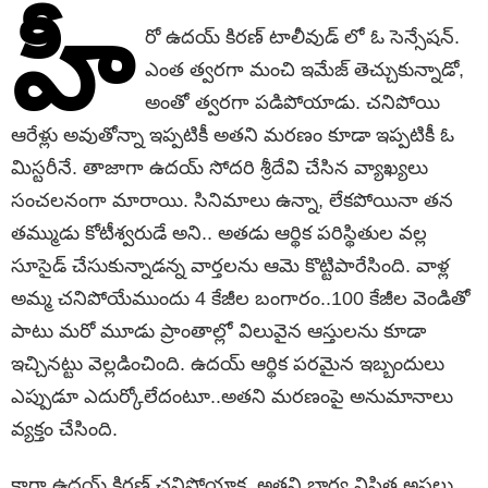
హీ
రో ఉదయ్ కిరణ్ టాలీవుడ్ లో ఓ సెన్సేషన్.
ఎంత త్వరగా మంచి ఇమేజ్ తెచ్చుకున్నాడో,
అంతో త్వరగా పడిపోయాడు. చనిపోయి
ఆరేళ్లు అవుతోన్నా ఇప్పటికీ అతని మరణం కూడా ఇప్పటికీ ఓ
మిస్టరీనే. తాజాగా ఉదయ్ సోదరి శ్రీదేవి చేసిన వ్యాఖ్యలు
సంచలనంగా మారాయి. సినిమాలు ఉన్నా, లేకపోయినా తన
తమ్ముడు కోటీశ్వరుడే అని.. అతడు ఆర్థిక పరిస్థితుల వల్ల
సూసైడ్ చేసుకున్నాడన్న వార్తలను ఆమె కొట్టిపారేసింది. వాళ్ల
అమ్మ చనిపోయేముందు 4 కేజీల బంగారం..100 కేజీల వెండితో
పాటు మరో మూడు ప్రాంతాల్లో విలువైన ఆస్తులను కూడా
ఇచ్చినట్టు వెల్లడించింది. ఉదయ్ ఆర్థిక పరమైన ఇబ్బందులు
ఎప్పుడూ ఎదుర్కోలేదంటూ..అతని మరణంపై అనుమానాలు
వ్యక్తం చేసింది.
కాగా ఉదయ్ కిరణ్ చనిపోయాక..అతని భార్య విషిత అసలు