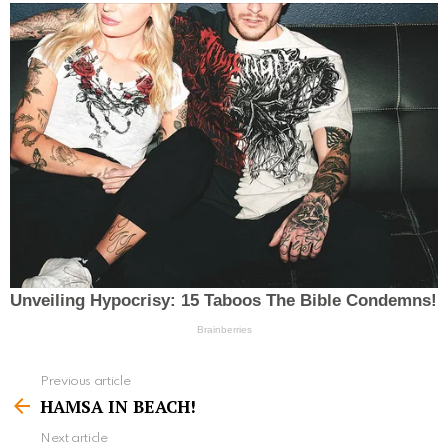
Previous article
S
HAMSA IN BEACH!
e
Next article