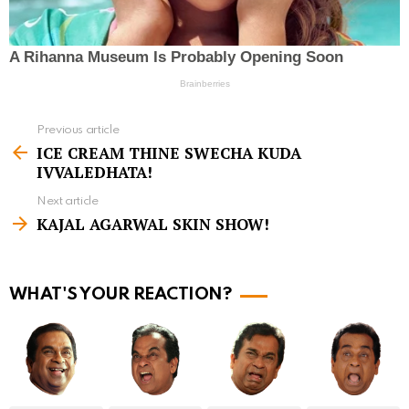
Previous article
S
ICE CREAM THINE SWECHA KUDA
e
IVVALEDHATA!
e
Next article
m
KAJAL AGARWAL SKIN SHOW!
o
r
WHAT'S YOUR REACTION?
e