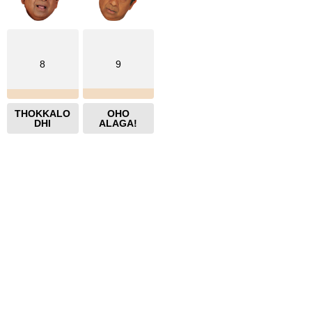
8
9
THOKKALO
OHO
DHI
ALAGA!