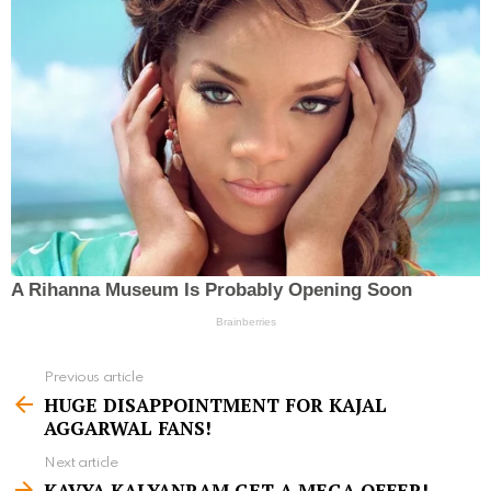
Previous article
S
HUGE DISAPPOINTMENT FOR KAJAL
e
AGGARWAL FANS!
e
Next article
m
KAVYA KALYANRAM GET A MEGA OFFER!