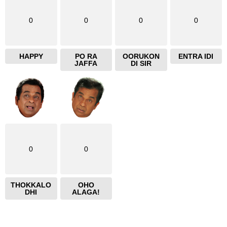
0
0
0
0
HAPPY
PO RA
OORUKON
ENTRA IDI
JAFFA
DI SIR
0
0
THOKKALO
OHO
DHI
ALAGA!