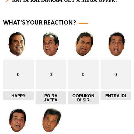
o
r
WHAT'S YOUR REACTION?
e
0
0
0
0
HAPPY
PO RA
OORUKON
ENTRA IDI
JAFFA
DI SIR