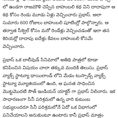
లో ఉండగా రాజమౌళి చెప్పిన బాహుబలి కథ విని దాదాపుగా ఆ
కథ కోసం రెండు మూడు ఏళ్లు వెచ్చించారు ప్రభాస్. అలా
సుమారు 600 రోజులు బాహుబలి షూటింగ్లో పాల్గొన్నారు. ఆ
తర్వాత సీక్వెల్ కోసం మరో రెండేళ్లు వెచ్చించడంతో ఇలా తన
కెరియర్లో దాదాపు ఐదేళ్లు కేవలం బాహుబలి కోసమే
వెచ్చించారు.
ప్రభాస్ ఒక బాలీవుడ్ సినిమాలో అతిథి పాత్రలో కూడా
కనిపించిన విషయం చాలా తక్కువ మందికి తెలుసు. ప్రభాస్
వ్యాక్స్ స్టాట్యూ థాయిలాండ్ లోని మేడం టుస్సాడ్స్ వ్యాక్స్
స్టాట్యూ మ్యూజియంలో ఉంది, ఆ ఘనత సాధించిన
మొట్టమొదటి సౌత్ ఇండియన్ యాక్టర్ గా ప్రభాస్ నిలిచారు. ఇక
సాధారణంగా సినీ పరిశ్రమలో ఉన్న వారి కుటుంబ
సభ్యులందరూ సినీ పరిశ్రమలోనే ఏదో ఒక విభాగంలో
పనిచేయాలని అనుకుంటూ ఉంటారు కానీ ప్రభాస్ మాత్రం