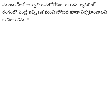
ముందు హీరో అవ్వాలి అనుకోలేదట. ఆయన క్యాటరింగ్
రంగంలో ఎంట్రీ ఇచ్చి ఒక మంచి హోటల్ కూడా నిర్వహించాలని
భావించాడట..!!