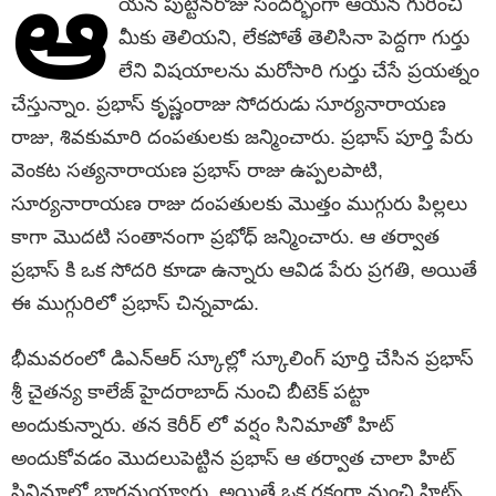
ఆ
యన పుట్టినరోజు సందర్భంగా ఆయన గురించి
మీకు తెలియని, లేకపోతే తెలిసినా పెద్దగా గుర్తు
లేని విషయాలను మరోసారి గుర్తు చేసే ప్రయత్నం
చేస్తున్నాం. ప్రభాస్ కృష్ణంరాజు సోదరుడు సూర్యనారాయణ
రాజు, శివకుమారి దంపతులకు జన్మించారు. ప్రభాస్ పూర్తి పేరు
వెంకట సత్యనారాయణ ప్రభాస్ రాజు ఉప్పలపాటి,
సూర్యనారాయణ రాజు దంపతులకు మొత్తం ముగ్గురు పిల్లలు
కాగా మొదటి సంతానంగా ప్రభోధ్ జన్మించారు. ఆ తర్వాత
ప్రభాస్ కి ఒక సోదరి కూడా ఉన్నారు ఆవిడ పేరు ప్రగతి, అయితే
ఈ ముగ్గురిలో ప్రభాస్ చిన్నవాడు.
భీమవరంలో డిఎన్ఆర్ స్కూల్లో స్కూలింగ్ పూర్తి చేసిన ప్రభాస్
శ్రీ చైతన్య కాలేజ్ హైదరాబాద్ నుంచి బీటెక్ పట్టా
అందుకున్నారు. తన కెరీర్ లో వర్షం సినిమాతో హిట్
అందుకోవడం మొదలుపెట్టిన ప్రభాస్ ఆ తర్వాత చాలా హిట్
సినిమాల్లో భాగమయ్యారు. అయితే ఒక రకంగా మంచి హిట్స్