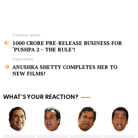
Previous article
S
1000 CRORE PRE-RELEASE BUSINESS FOR
e
‘PUSHPA 2 – THE RULE’!
e
Next article
m
ANUSHKA SHETTY COMPLETES HER TO
NEW FILMS!
o
r
e
WHAT'S YOUR REACTION?