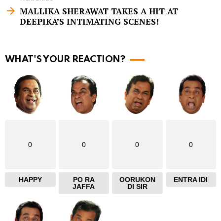
e
MALLIKA SHERAWAT TAKES A HIT AT
m
DEEPIKA’S INTIMATING SCENES!
o
r
WHAT'S YOUR REACTION?
e
0
0
0
0
HAPPY
PO RA
OORUKON
ENTRA IDI
JAFFA
DI SIR