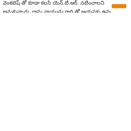
వెంకటెష్ తో కూడా కలసి యెన్.టి.ఆర్. నటించాలని
అనుకున్నారు, రామ నాయుడు గారి తో ఆయనకు ఉన్న
అనుబంధం అందరికి తెలిసిందే. బాలయ్య బాబు తన వందో
సినిమాగా నటించిన “గౌతమీపుత్ర శాతకర్ణి” సినిమానే
యెన్.టి.ఆర్. గతంలో తీయాలనుకున్నారు, యెన్.టి.ఆర్.
శాతకర్ణి పాత్ర, వెంకటేష్ ను పులోమావి పాత్రకు అనుకున్నారు.ఆ
ప్రపోసల్ కు వంకటేష్ కూడా ఒకే చెప్పేసారు. కానీ యెన్.టి.ఆర్.
1994 ఎలక్షన్ లో బిజీ అవటంతో ఆ చిత్రం సెట్స్ మీదకు వేళ్ళ
లేదు, ఆ విధంగా వెంకటేష్ యెన్.టి.ఆర్. తో నటించే అవకాశం
మిస్ అయ్యారు.