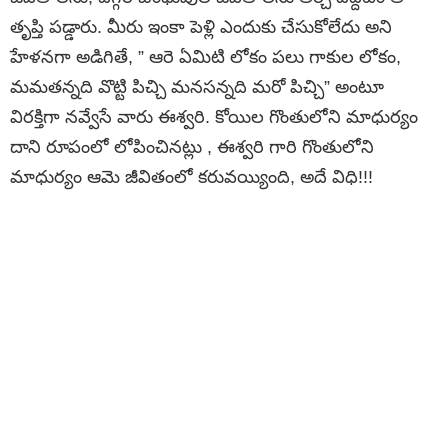
తృప్తి పడ్డారు. మీరు ఇంకా పెళ్లి ఎందుకు చేసుకోలేదు అని
హేళనగా అడిగితే, ” ఆరె ఏమిటి లోకం పలు గాకుల లోకం,
మమతన్నది వొట్టి పిచ్చి మనసన్నది మరో పిచ్చి” అంటూ
విరక్తిగా నవ్వేసే వారు ఈశ్వరి. కోయిల గొంతులోని మాధుర్యం
దాని రూపంలో లోపించినట్లు , ఈశ్వరి గారి గొంతులోని
మాధుర్యం ఆమె జీవితంలో కరువయ్యింది, అదే విధి!!!