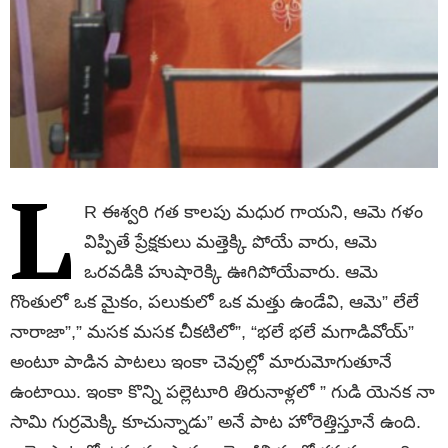
L
R ఈశ్వరి గత కాలపు మధుర గాయని, ఆమె గళం
విప్పితే ప్రేక్షకులు మత్తెక్కి పోయే వారు, ఆమె
ఒరవడికి హుషారెక్కి ఊగిపోయేవారు. ఆమె
గొంతులో ఒక మైకం, పలుకులో ఒక మత్తు ఉండేవి, ఆమె” లేలే
నారాజా”,” మసక మసక చీకటిలో”, “భలే భలే మగాడివోయ్”
అంటూ పాడిన పాటలు ఇంకా చెవుల్లో మారుమోగుతూనే
ఉంటాయి. ఇంకా కొన్ని పల్లెటూరి తిరునాళ్లలో ” గుడి యెనక నా
సామి గుర్రమెక్కి కూచున్నాడు” అనే పాట హోరెత్తిస్తూనే ఉంది.