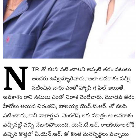
N
TR తో కలసి నటించాలని అప్పటి తరం నటులు
అందరు ఉవ్విళ్ళూరేవారు, ఆలా అవకాశం వచ్చి
నటించిన వారు ఎంతో హ్యాపీ గ ఫీల్ అయితే,
అవకాశం రాని నటులు ఎంతో నిరాశ చెందేవారు. మూడవ తరం
హీరోలు అయిన చిరంజీవి, బాలయ్య యెన్.టి.ఆర్. తో కలసి
నటించారు, కానీ నాగార్జున, వెంకటేష్ లకు మాత్రం ఆ అవకాశం
వచ్చినట్లే వచ్చి చేజారిపోయింది. యెన్.టి.ఆర్. రాజకీయాలలోకి
వచ్చిన కొత్తలో ఏ.యెన్.ఆర్. తో కొంత మనస్పర్థలు వచ్చాయి