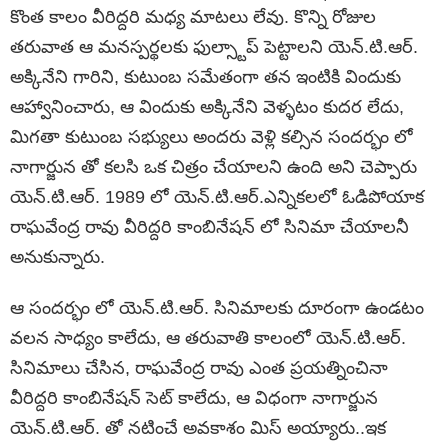
కొంత కాలం వీరిద్దరి మధ్య మాటలు లేవు. కొన్ని రోజుల
తరువాత ఆ మనస్పర్థలకు ఫుల్స్టాప్ పెట్టాలని యెన్.టి.ఆర్.
అక్కినేని గారిని, కుటుంబ సమేతంగా తన ఇంటికి విందుకు
ఆహ్వానించారు, ఆ విందుకు అక్కినేని వెళ్ళటం కుదర లేదు,
మిగతా కుటుంబ సభ్యులు అందరు వెళ్లి కల్సిన సందర్భం లో
నాగార్జున తో కలసి ఒక చిత్రం చేయాలని ఉంది అని చెప్పారు
యెన్.టి.ఆర్. 1989 లో యెన్.టి.ఆర్.ఎన్నికలలో ఓడిపోయాక
రాఘవేంద్ర రావు వీరిద్దరి కాంబినేషన్ లో సినిమా చేయాలనీ
అనుకున్నారు.
ఆ సందర్భం లో యెన్.టి.ఆర్. సినిమాలకు దూరంగా ఉండటం
వలన సాధ్యం కాలేదు, ఆ తరువాతి కాలంలో యెన్.టి.ఆర్.
సినిమాలు చేసిన, రాఘవేంద్ర రావు ఎంత ప్రయత్నించినా
వీరిద్దరి కాంబినేషన్ సెట్ కాలేదు, ఆ విధంగా నాగార్జున
యెన్.టి.ఆర్. తో నటించే అవకాశం మిస్ అయ్యారు..ఇక