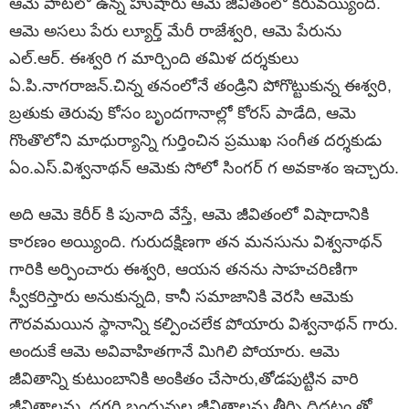
ఆమె పాటలో ఉన్న హుషారు ఆమె జీవితంలో కరువయ్యింది.
ఆమె అసలు పేరు ల్యూర్త్ మేరీ రాజేశ్వరి, ఆమె పేరును
ఎల్.ఆర్. ఈశ్వరి గ మార్చింది తమిళ దర్శకులు
ఏ.పి.నాగరాజన్.చిన్న తనంలోనే తండ్రిని పోగొట్టుకున్న ఈశ్వరి,
బ్రతుకు తెరువు కోసం బృందగానాల్లో కోరస్ పాడేది, ఆమె
గొంతొలోని మాధుర్యాన్ని గుర్తించిన ప్రముఖ సంగీత దర్శకుడు
ఏం.ఎస్.విశ్వనాథన్ ఆమెకు సోలో సింగర్ గ అవకాశం ఇచ్చారు.
అది ఆమె కెరీర్ కి పునాది వేస్తే, ఆమె జీవితంలో విషాదానికి
కారణం అయ్యింది. గురుదక్షిణగా తన మనసును విశ్వనాథన్
గారికి అర్పించారు ఈశ్వరి, ఆయన తనను సాహచరిణిగా
స్వీకరిస్తారు అనుకున్నది, కానీ సమాజానికి వెరసి ఆమెకు
గౌరవమయిన స్థానాన్ని కల్పించలేక పోయారు విశ్వనాథన్ గారు.
అందుకే ఆమె అవివాహితగానే మిగిలి పోయారు. ఆమె
జీవితాన్ని కుటుంబానికి అంకితం చేసారు,తోడపుట్టిన వారి
జీవితాలను, దగ్గరి బంధువుల జీవితాలను తీర్చి దిద్దటం తో