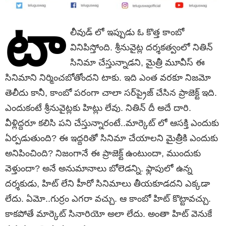
టా
లీవుడ్ లో ఇప్పుడు ఓ కొత్త కాంబో
వినిపిస్తోంది. శ్రీ‌నువైట్ల ద‌ర్శ‌క‌త్వంలో నితిన్
సినిమా చేస్తున్నాడ‌ని, మైత్రీ మూవీస్ ఈ
సినిమాని నిర్మించ‌బోతోంద‌ని టాకు. ఇది ఎంత వ‌ర‌కూ నిజ‌మో
తెలీదు కానీ, కాంబో ప‌రంగా చాలా స‌ర్‌ప్రైజ్ చేసిన ప్రాజెక్ట్ ఇది.
ఎందుకంటే శ్రీ‌నువైట్ల‌కు హిట్లు లేవు. నితిన్ దీ అదే దారి.
వీళ్లిద్ద‌రూ క‌లిసి ప‌ని చేస్తున్నారంటే..మార్కెట్ లో ఆస‌క్తి ఎందుకు
ఏర్ప‌డుతుంది? ఈ ఇద్ద‌రితో సినిమా చేయాల‌ని మైత్రీకి ఎందుకు
అనిపించింది? నిజంగానే ఈ ప్రాజెక్ట్ ఉంటుందా, ముందుకు
వెళ్తుందా? అనే అనుమానాలు బోలెడ‌న్ని. ఫ్లాపులో ఉన్న
ద‌ర్శ‌కుడు, హిట్ లేని హీరో సినిమాలు తీయ‌కూడ‌ద‌ని ఎక్క‌డా
లేదు. ఏమో..గుర్రం ఎగ‌రా వ‌చ్చు. ఆ కాంబో హిట్ కొట్టావ‌చ్చు.
కాక‌పోతే మార్కెట్ సినారియో అలా లేదు. అంతా హిట్ వెనుకే