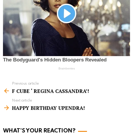
Previous article
S
F CUBE ‘ REGINA CASSANDRA’!
e
Next article
e
HAPPY BIRTHDAY UPENDRA!
m
o
r
WHAT'S YOUR REACTION?