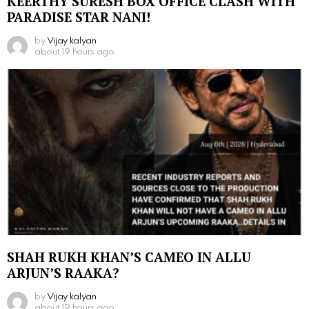
KEERTHY SURESH BOX OFFICE CLASH WITH
PARADISE STAR NANI!
by
Vijay kalyan
about 19 hours ago
SHAH RUKH KHAN’S CAMEO IN ALLU
ARJUN’S RAAKA?
by
Vijay kalyan
about 19 hours ago