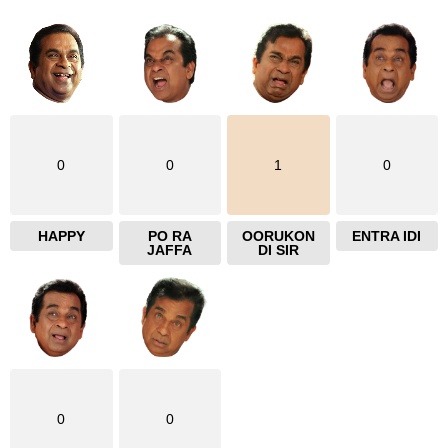
e
0
0
1
0
HAPPY
PO RA
OORUKON
ENTRA IDI
JAFFA
DI SIR
0
0