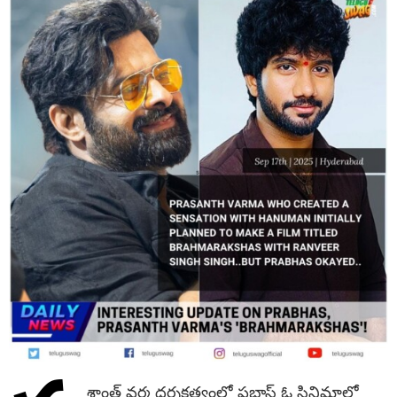
శాంత్ వ‌ర్మ ద‌ర్శ‌క‌త్వంలో ప్ర‌భాస్ ఓ సినిమాలో