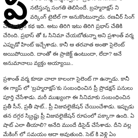
ప్ర‌
న‌టిస్తున్న సంగ‌తి తెలిసిందే. బ్ర‌హ్మ‌రాక్ష‌స్ ని
వ‌ర్కింగ్ టైటిల్ గా అనుకొంటున్నారు. ర‌ణ‌వీర్ సింగ్
చేయాల్సిన క‌థ ఇది. అటు తిరిగి ఇటు తిరిగి ప్ర‌భాస్ చేతికి
చేరింది. ప్ర‌భాస్ తో ఓ సినిమా చేయ‌బోతున్నా అని ప్ర‌శాంత్ వ‌ర్మ
ఎప్పుడో హింట్ ఇచ్చేశాడు. కానీ ఆ త‌ర‌వాత అంతా సైలెంట్
అయిపోయింది. దాంతో ఈ ప్రాజెక్ట్ ఉంటుందా, లేదా? అనే
అనుమానాలు వ్య‌క్తం అయ్యాయి..
ప్ర‌శాంత్ వ‌ర్మ కూడా చాలా కాలంగా సైలెంట్ గా ఉన్నాడు. కానీ
ఈ గ్యాప్ లో ‘బ్ర‌హ్మ‌రాక్ష‌స్‌’కు సంబంధించిన ప్రీ ప్రొడ‌క్ష‌న్ ప‌నులు
పూర్తి చేసేశాడు. మ‌రీ ముఖ్యంగా ఈ సినిమాకు సంబంధించిన
ప్ర‌తీ సీన్‌, ప్ర‌తీ షాట్.. ప్రీ విజువ‌లైజేష‌న్ చేయించేశాడు. ఇప్పుడు
త‌న ద‌గ్గ‌ర స్క్రిప్టు ప్రీ విజువ‌లైజేష‌న్ రూపంలో ప‌క్కాగా ఉంది. ఏ
షాట్ ఎలా తీయాలి? అనేది ముందే డిసైడ్ చేసేశాడు. దీని వ‌ల్ల
మేకింగ్ లో స‌మ‌యం ఆదా అవుతుంది. సెట్ కి వెళ్లి ఏం