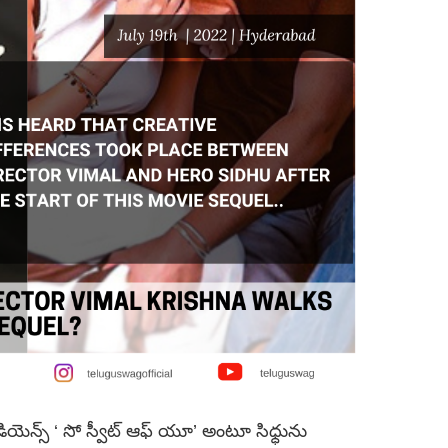
 ఆడియెన్స్‌ ‘ సో స్వీట్ ఆఫ్ యూ’ అంటూ సిధ్ధును