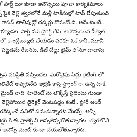
తో పార్ట్‌ టూ కూడా అనౌన్సయి పూజా కార్యక్రమాలు
పైకి వెళ్లి త్వరలోనే మళ్లీ టాకీసుల్లో టాప్ లేపుతుంది
్ గాసిప్ టాలీవుడ్లో చక్కర్లు కొడుతోంది. అదేంటంటే..
్ అయ్యాడట..పార్ట్ వన్ డైరెక్ట్ చేసి, అనౌన్సయిన సీక్వెల్‌
 లో కాంట్రిబ్యూట్ చేయడం వరకూ ఓకే కానీ..మూవీ
్లు పెట్టడమే రీజనట. డీజే టిల్లు టైమ్ లోనూ దాదాపు
ారాల్సిన పరిస్థితి వచ్చిందట. మరోవైపు సిద్ధు రైటింగ్ లో
లివేట్ అవ్వరనేది ఆల్రెడీ కాస్త స్ట్రాంగ్ గా ఉన్న టాకే.
మైండ్ నాది’ టాలెంట్ ను తొక్కేస్తే సైలెంటు గుండా
్లిపోయిన డైరెక్టర్ వెంటపడ్డం కంటే.. స్టోరీ అండ్
ెరకెక్కించే పనిలో పడుతున్నారట మేకర్స్. అన్నీ
టర్ కి ఈ ప్రాజెక్ట్ ని అప్పజెప్పబోతున్నారట. త్వరలోనే
యల్ అనౌన్స్ మెంట్ కూడా చేయబోతున్నారట.