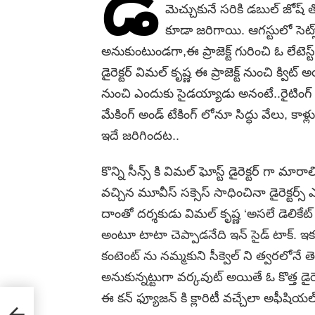
డీ
మెచ్చుకునే సరికి డబుల్ జోష్ 
కూడా జరిగాయి. ఆగస్టులో సెట్స్ 
అనుకుంటుండగా,ఈ ప్రాజెక్ట్‌ గురించి ఓ లేటెస్ట
డైరెక్టర్ విమల్‌ కృష్ణ ఈ ప్రాజెక్ట్‌ నుంచి క్విట
నుంచి ఎందుకు సైడయ్యాడు అనంటే..రైటింగ్
మేకింగ్ అండ్ టేకింగ్ లోనూ సిద్ధు వేలు, కాళ
ఇదే జరిగిందట..
కొన్ని సీన్స్‌ కి విమల్ ఘోస్ట్‌ డైరెక్టర్‌ గా మ
వచ్చిన మూవీస్ సక్సెస్‌ సాధించినా డైరెక్టర్స్‌ ఎ
దాంతో దర్శకుడు విమల్‌ కృష్ణ ‘అసలే డెలికేట్ 
అంటూ టాటా చెప్పాడనేది ఇన్ సైడ్ టాక్. ఇక వెళ
కంటెంట్ ను నమ్మకుని సీక్వెల్ ని త్వరలోనే త
అనుకున్నట్టుగా వర్కవుట్ అయితే ఓ కొత్త డైరెక్
ఈ కన్ ఫ్యూజన్ కి క్లారిటీ వచ్చేలా అఫీషి