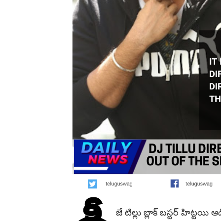
జే టిల్లు బ్లాక్ బస్టర్ హిట్టయి