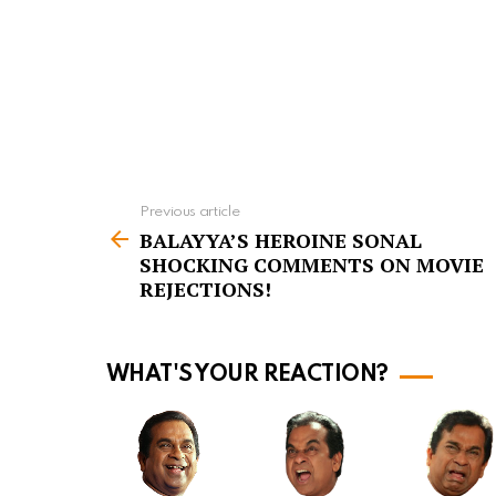
Previous article
S
BALAYYA’S HEROINE SONAL
e
SHOCKING COMMENTS ON MOVIE
e
REJECTIONS!
m
o
WHAT'S YOUR REACTION?
r
e