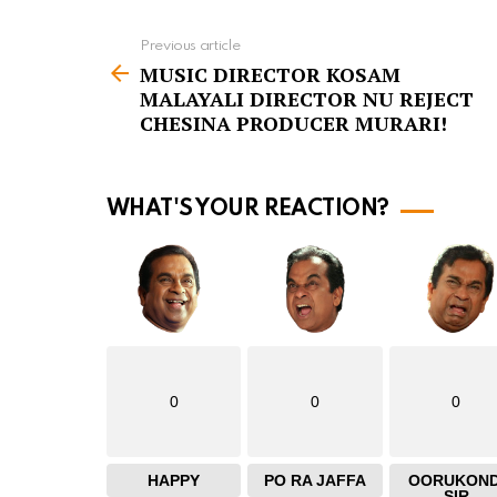
Previous article
S
MUSIC DIRECTOR KOSAM
e
MALAYALI DIRECTOR NU REJECT
e
CHESINA PRODUCER MURARI!
m
o
WHAT'S YOUR REACTION?
r
e
0
0
0
HAPPY
PO RA JAFFA
OORUKOND
SIR