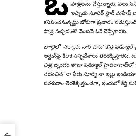
ఒ
పాత్ర‌ల‌ను చేస్తున్నారు. ప‌లు 
ఇప్పుడు సూప‌ర్ స్టార్ మ‌హేష్ బ
క‌నిపించ‌నున్న‌ట్టు జోరుగా ప్రచారం న‌డుస్తుంద
పాత్ర న‌చ్చ‌డంతో వెంట‌నే ఓకే చెప్పేశార‌ట‌.
జూలైలో ‘సర్కారు వారి పాట’ కొత్త షెడ్యూల్
అర్జున్‌పై కీలక సన్నివేశాలు తెరకెక్కిస్తారట
చిత్ర బృందం తాజా షెడ్యూల్ హైద‌రాబాద్‌లో జ‌
న‌టించిన ‘నా పేరు సూర్య నా ఇల్లు ఇండియా’లో
ప‌ర‌శురాం తెర‌కెక్కిస్తుండ‌గా, ఇందులో కీర్తి స
r