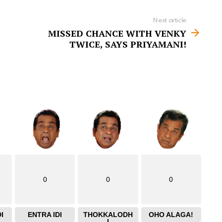
Next article
MISSED CHANCE WITH VENKY
TWICE, SAYS PRIYAMANI!
0
0
0
I
ENTRA IDI
THOKKALODH
OHO ALAGA!
I