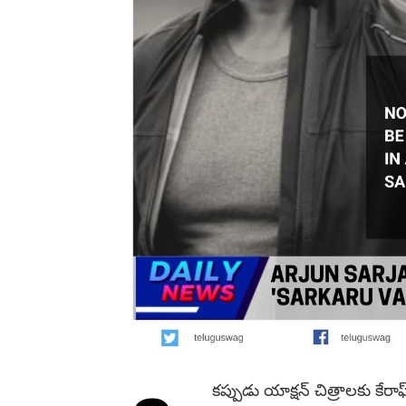
క‌ప్పుడు యాక్ష‌న్ చిత్రాల‌కు కేరాఫ్