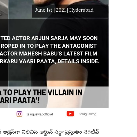
 అడ్రెస్‌గా నిలిచిన అర్జున్ స‌ర్జా ప్ర‌స్తుతం నెగెటివ్