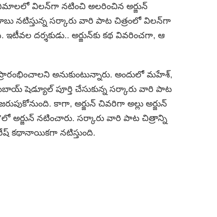
సినిమాల‌లో విల‌న్‌గా న‌టించి అలరించిన అర్జున్
ాబు న‌టిస్తున్న స‌ర్కారు వారి పాట చిత్రంలో విల‌న్‌గా
ి. ఇటీవ‌ల ద‌ర్శ‌కుడు.. అర్జున్‌కు క‌థ వివ‌రించ‌గా, ఆ
‌ ప్రారంభించాలని అనుకుంటున్నారు. అందులో మహేశ్‌,
. దుబాయ్ షెడ్యూల్ పూర్తి చేసుకున్న స‌ర్కారు వారి పాట
రుపుకోనుంది. కాగా, అర్జున్ చివ‌రిగా అల్లు అర్జున్
 అర్జున్‌ నటించారు. స‌ర్కారు వారి పాట చిత్రాన్ని
ురేష్ క‌థానాయిక‌గా న‌టిస్తుంది.