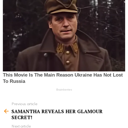
Previous article
S
SAMANTHA REVEALS HER GLAMOUR
e
SECRET!
e
Next article