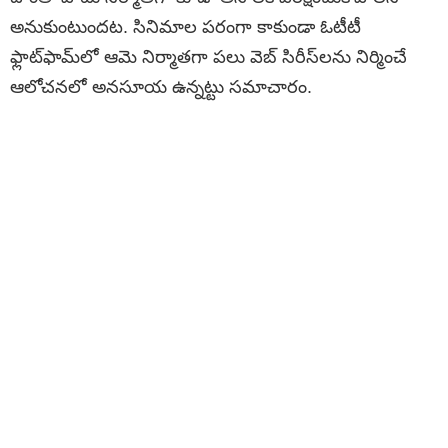
అనుకుంటుందట. సినిమాల పరంగా కాకుండా ఓటీటీ
ఫ్లాట్‌ఫామ్‌లో ఆమె నిర్మాతగా పలు వెబ్ సిరీస్‌లను నిర్మించే
ఆలోచనలో అనసూయ ఉన్నట్టు సమాచారం.