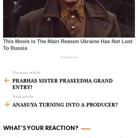
Previous article
S
PRABHAS SISTER PRASEEDHA GRAND
e
ENTRY!
e
Next article
m
ANASUYA TURNING INTO A PRODUCER?
o
r
WHAT'S YOUR REACTION?
e