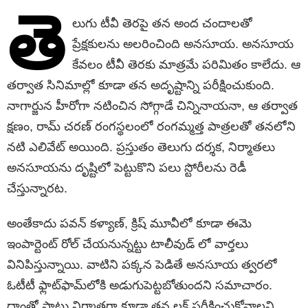
తె
లుగు టీవీ తెరపై తన అంద చందాలతో
ప్రేక్షకులను అలరించింది అనసూయ. అనసూయ
కేవలం టీవీ తెరకు మాత్రమే పరిమితం కాలేదు. ఆ
తర్వాత సినిమాల్లో కూడా తన అదృష్టాన్ని పరీక్షించుకుంది.
నాగార్జున హీరోగా నటించిన సోగ్గాడే చిన్నినాయనా, ఆ తర్వాత
క్షణం, రామ్ చరణ్ రంగస్థలంలో రంగమ్మత్త పాత్రలతో తనలోని
నటి ఎలివేట్ అయింది. ప్రస్తుతం తెలుగు దర్శక, నిర్మాతలు
అనసూయను దృష్టిలో పెట్టుకొని పలు స్టోరీలను రెడీ
చేస్తున్నారట.
అంతేకాదు పవన్ కళ్యాణ్, క్రిష్ మూవీలో కూడా ఈమె
ఇంపార్టెంట్ రోల్ చేయనున్నట్టు టాలీవుడ్ లో వార్తలు
వినిపిస్తున్నాయి. వాటిని పక్కన పెడితే అనసూయ త్వరలో
ఓటీటీ ఫ్లాట్‌ఫామ్‌లోకి అడుగుపెట్టబోతుందని సమాచారం.
దాంతో పాటు నిర్మాతగా కూడా తన లక్ పరీక్షించుకోవాలని