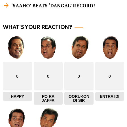
m
‘SAAHO’ BEATS ‘DANGAL’ RECORD!
o
r
WHAT'S YOUR REACTION?
e
0
0
0
0
HAPPY
PO RA
OORUKON
ENTRA IDI
JAFFA
DI SIR