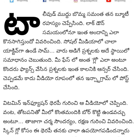
టా
లీవుడ్ ముద్దు బొమ్మ సమంత తన బ్మూటీ
రహస్యం చెప్పేసింది. లాక్ డౌన్
సమయంలోనూ ఇంత అందాన్ని ఎలా
కొనసాగిస్తుందో వివరించింది. సోషల్ మీడియాలో చాలా
యాక్టివ్‌గా ఉండే సామ్… వారు అడిగే ప్రశ్నలకు అదే స్థాయిలో
సమాధానం చెబుతుంది. మీ ఫేస్ లో అంత ‘గ్లో’ ఎలా అంటూ
కొందరు ఫ్యాన్స్ వేసిన ప్రశ్నలకు ఇంత కాలనికి ఆన్సర్ చేసింది.
చెప్పడమే కాదు వీడియో రూపంలో తన ఇన్స్టాగ్రామ్ లో పోస్ట్
చేసింది.
విటమిన్ ఇన్‌ఫ్యూషన్ థెరపీ గురించి ఆ వీడియోలో చెప్పింది.
వంట, తోటపనితో మీలో కొంతమందికి బోర్‌ కొట్టి ఉండవచ్చు
అంటూ… తాజాగా చర్మ సౌందర్యం, రక్షణ గురించి వివరించింది.
స్కిన్‌ గ్లో కోసం ఈ థెరపీ తనకు చాలా ఉపయోగపడిందన్నారు