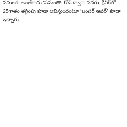
సమంత. అంతేకాదు ‘సమంతా’ కోడ్‌ ద్వారా సదరు ‍ క్లినిక్‌లో
25శాతం తగ్గింపు కూడా లభిస్తుందంటూ ‘బంపర్‌ ఆఫర్‌’ కూడా
ఇచ్చారు.