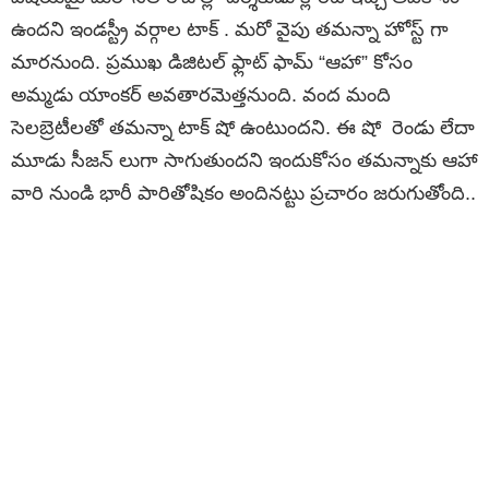
ఉందని ఇండస్ట్రీ వర్గాల టాక్ . మరో వైపు తమన్నా హోస్ట్ గా
మారనుంది. ప్రముఖ డిజిటల్ ఫ్లాట్ ఫామ్ “ఆహా” కోసం
అమ్మడు యాంకర్ అవతారమెత్తనుంది. వంద మంది
సెలబ్రెటీలతో తమన్నా టాక్ షో ఉంటుందని. ఈ షో రెండు లేదా
మూడు సీజన్ లుగా సాగుతుందని ఇందుకోసం తమన్నాకు ఆహా
వారి నుండి భారీ పారితోషికం అందినట్టు ప్రచారం జరుగుతోంది..