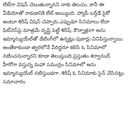
లేట్‌గా విషెస్‌ చెబుతున్నానని నాకు తెలుసు..కానీ ఈ
వీడియోతో రావడానికి లేట్‌ అయ్యింది. హ్యాపీ బర్త్‌డే సైకో
అంటూ శిరీష్‌ విషెస్‌ చెప్పారు.ఎప్పుడూ సినిమాలు లేదా
ఫిట్‌నెస్‌పై మాత్రమే దృష్టి పెట్టే శిరీష్‌..కొన్నాళ్లుగా అను
ఇమ్మాన్యుయేల్‌తో డేటింగ్‌లో ఉన్నట్లు పుకార్లు వినిపిస్తున్నాయి.
అంతేకాకుండా త్వరలోనే వీరిద్దరూ కలిసి ఓ సినిమాలో
నటించనున్నారని కూడా తెలుస్తుంది.ప్రస్తుతం శర్వానంద్‌
హీరోగా వస్తున్న మహా సముద్రం సినిమాలో అను
ఇమ్మాన్యుయేల్ నటిస్తుండగా, శిరీష్‌ ఓ సినిమాకు సైన్‌ చేసినట్లు
సమాచారం.