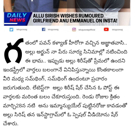
గ
తంలో పవన్ కళ్యాణ్ హీరోగా వచ్చిన అజ్ఞాతవాసి..
అల్లు అర్జున్ నా పేరు సూర్య సినిమాల్లో నటించింది
ఈ భామ.. ఇప్పుడు అల్లు శిరీష్‌తో ప్రేమలో ఉందని
ఇండస్ట్రీలో వార్తలు బలంగానే వినిపిస్తున్నాయి కొంతకాలంగా
వీరి మధ్య సమ్‌థింగ్‌, సమ్‌థింగ్‌ ఉందంటూ ప్రచారం
జరుగుతుంది. లేటెస్ట్‌గా అల్లు శిరీష్‌ షేర్‌ చేసిన ఓ పోస్ట్‌ ఈ
వార్తలకు మరింత బలం చేకూరుస్తుంది. రెండు రోజుల క్రితం
మార్చి28న నటి అను ఇమ్మాన్యుయేల్‌ పుట్టినరోజు కావడంతో
అల్లు సిరిష్ తన ఇన్‌స్టాగ్రామ్‌లో ఓ స్పెషల్‌ వీడియోను షేర్‌
చేశారు.