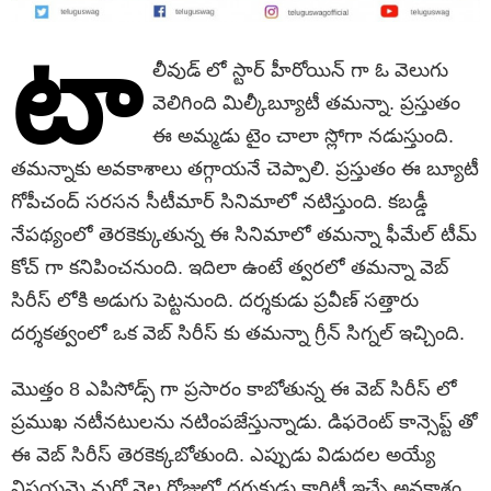
టా
లీవుడ్ లో స్టార్ హీరోయిన్ గా ఓ వెలుగు
వెలిగింది మిల్కీబ్యూటీ తమన్నా. ప్రస్తుతం
ఈ అమ్మడు టైం చాలా స్లోగా నడుస్తుంది.
తమన్నాకు అవకాశాలు తగ్గాయనే చెప్పాలి. ప్రస్తుతం ఈ బ్యూటీ
గోపీచంద్ సరసన సీటీమార్ సినిమాలో నటిస్తుంది. కబడ్డీ
నేపథ్యంలో తెరకెక్కుతున్న ఈ సినిమాలో తమన్నా ఫీమేల్ టీమ్
కోచ్ గా కనిపించనుంది. ఇదిలా ఉంటే త్వరలో తమన్నా వెబ్
సిరీస్ లోకి అడుగు పెట్టనుంది. దర్శకుడు ప్రవీణ్ సత్తారు
దర్శకత్వంలో ఒక వెబ్ సిరీస్ కు తమన్నా గ్రీన్ సిగ్నల్ ఇచ్చింది.
మొత్తం 8 ఎపిసోడ్స్ గా ప్రసారం కాబోతున్న ఈ వెబ్ సిరీస్ లో
ప్రముఖ నటీనటులను నటింపజేస్తున్నాడు. డిఫరెంట్ కాన్సెప్ట్ తో
ఈ వెబ్ సిరీస్ తెరకెక్కబోతుంది. ఎప్పుడు విడుదల అయ్యే
విషయమై మరో నెల రోజుల్లో దర్శకుడు క్లారిటీ ఇచ్చే అవకాశం