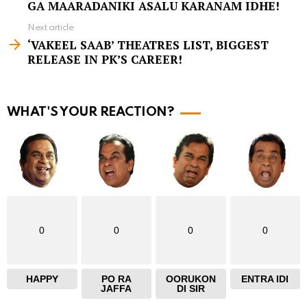
e
GA MAARADANIKI ASALU KARANAM IDHE!
e
Next article
m
‘VAKEEL SAAB’ THEATRES LIST, BIGGEST
RELEASE IN PK’S CAREER!
o
r
e
WHAT'S YOUR REACTION?
0
0
0
0
HAPPY
PO RA
OORUKON
ENTRA IDI
JAFFA
DI SIR