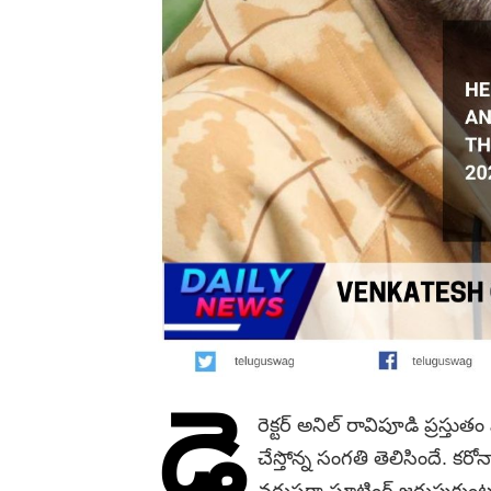
డై
రెక్టర్ అనిల్ రావిపూడి ప్రస్తుత
చేస్తోన్న సంగతి తెలిసిందే. కర
వరుసగా షూటింగ్ జరుపుకుంటూ