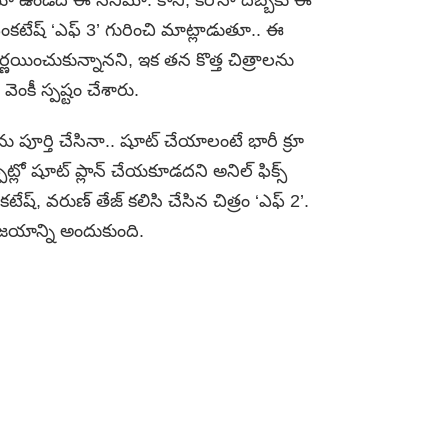
ెంకటేష్ ‘ఎఫ్ 3’ గురించి మాట్లాడుతూ.. ఈ
యించుకున్నానని, ఇక తన కొత్త చిత్రాలను
ెంకీ స్పష్టం చేశారు.
 ను పూర్తి చేసినా.. షూట్ చేయాలంటే భారీ క్రూ
ట్లో షూట్ ప్లాన్ చేయకూడదని అనిల్ ఫిక్స్
టేష్, వరుణ్ తేజ్ కలిసి చేసిన చిత్రం ‘ఎఫ్ 2’.
ిజయాన్ని అందుకుంది.