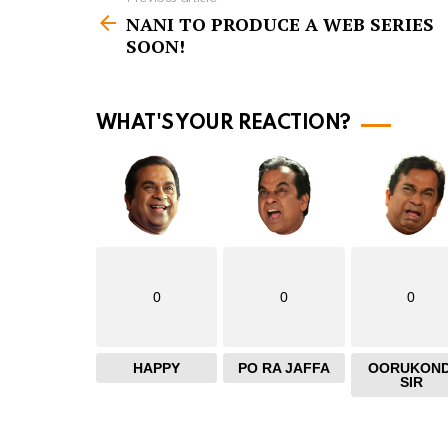
S
NANI TO PRODUCE A WEB SERIES
e
SOON!
e
m
o
WHAT'S YOUR REACTION?
r
e
0
0
0
HAPPY
PO RA JAFFA
OORUKOND
SIR