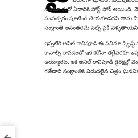
సినిమా మరో ఏడాదికి పోస్ట్ ఫోన్ అయింది. వ
సంవత్సరం షూటింగ్ చేయకూడదని తాను నిర్ణ
సంక్రాంతి అనంతరమే సెట్స్ పైకి వెళ్ళతాయని వ
ఇప్పటికే అనిల్ రావిపూడి ఈ సినిమా స్క్రిప్ట్
కావాల్సి రావడంతో ఇక కరోనా తగ్గేవరకూ ఇప్ప
అయ్యారట. ఇక అనిల్ రావిపూడి డైరెక్షన్లో వెంక
గతేడాది సంక్రాంతికి విడుదలైన చిత్రం ఘనవ
!