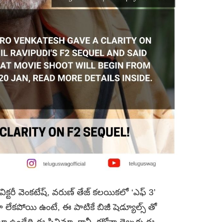
ం విక్టరీ వెంకటేష్, వరుణ్ తేజ్ కలయికలో ‘ఎఫ్ 3’
ోనా లేకపోయి ఉంటే, ఈ పాటికే బిజీ షెడ్యూల్స్ తో
 ఉండేది ఈ సినిమా. కానీ, కరోనా దెబ్బకు ఈ