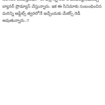
బ్యానర్ ప్రొడ్యూస్ చేస్తున్నారు. ఇక ఈ సినిమాకు సంబంధించిన
మరిన్ని అప్డేట్స్ త్వరలోనే ఇచ్చేందుకు మేకర్స్ రెడీ
అవుతున్నారు..!!