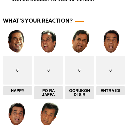
o
r
e
WHAT'S YOUR REACTION?
0
0
0
0
HAPPY
PO RA
OORUKON
ENTRA IDI
JAFFA
DI SIR