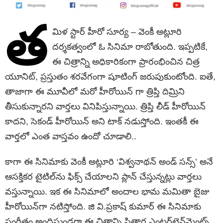
త
మిళ స్టార్ హీరో సూర్య – వెంకీ అట్లూరి
దర్శకత్వంలో ఓ సినిమా రాబోతుంది. ఇప్పటికే,
ఈ చిత్రాన్ని అధికారికంగా ప్రారంభించిన చిత్ర
యూనిట్, ప్రస్తుతం శరవేగంగా షూటింగ్ జరుపుకుంటోంది. ఐతే,
తాజాగా ఈ మూవీలో మరో హీరోయిన్ గా త్రిప్తి దిమ్రిని
తీసుకున్నారని వార్తలు వినిపిస్తున్నాయి. త్రిప్తి లీడ్ హీరోయిన్
కాదని, సెకండ్ హీరోయిన్ అని టాక్ నడుస్తోంది. ఇంతకీ ఈ
వార్తలో ఎంత వాస్తవం ఉందో చూడాలి..
కాగా ఈ సినిమాకు వెంకీ అట్లూరి ‘విశ్వనాథన్ అండ్ సన్స్’ అనే
ఆసక్తికర టైటిల్‌ను ఫిక్స్ చేయాలని ప్లాన్ చేస్తున్నట్లు వార్తలు
వస్తున్నాయి. ఇక ఈ సినిమాలో అందాల భామ మమితా బైజు
హీరోయిన్‌గా నటిస్తోంది. జి వి.ప్రకాష్ కుమార్ ఈ సినిమాకు
సంగీతం అందిస్తుండగా ఈ చిత్రాన్ని సితార ఎంటర్‌టైన్‌మెంట్స్