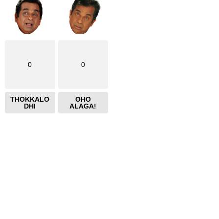
0
0
THOKKALO
OHO
DHI
ALAGA!