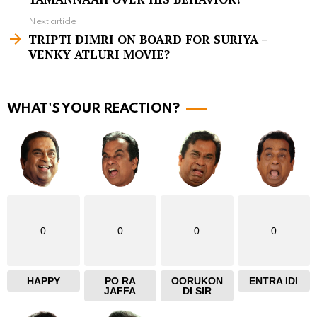
e
Next article
m
TRIPTI DIMRI ON BOARD FOR SURIYA –
VENKY ATLURI MOVIE?
o
r
e
WHAT'S YOUR REACTION?
0
0
0
0
HAPPY
PO RA
OORUKON
ENTRA IDI
JAFFA
DI SIR