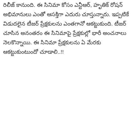
రిలీజ్ కానుంది. ఈ సినిమా కోసం ఎన్టీఆర్, హృతిక్ రోషన్
అభిమానులు ఎంతో ఆసక్తిగా ఎదురు చూస్తున్నారు. ఇప్పటికే
విడుదలైన టీజర్ ప్రేక్షకులను ఎంతగానో ఆకట్టుకుంది. టీజర్
చూసిన అనంతరం ఈ సినిమాపై ప్రేక్షకుల్లో భారీ అంచనాలు
నెలకొన్నాయి. ఈ సినిమా ప్రేక్షకులను ఏ మేరకు
ఆకట్టుకుంటుందో చూడాలి..!!