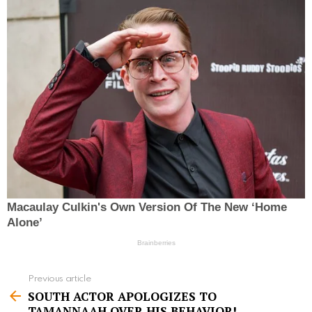
Previous article
S
SOUTH ACTOR APOLOGIZES TO
e
TAMANNAAH OVER HIS BEHAVIOR!