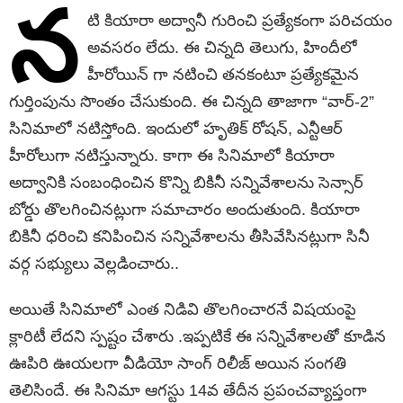
న
టి కియారా అద్వానీ గురించి ప్రత్యేకంగా పరిచయం
అవసరం లేదు. ఈ చిన్నది తెలుగు, హిందీలో
హీరోయిన్ గా నటించి తనకంటూ ప్రత్యేకమైన
గుర్తింపును సొంతం చేసుకుంది. ఈ చిన్నది తాజాగా “వార్-2”
సినిమాలో నటిస్తోంది. ఇందులో హృతిక్ రోషన్, ఎన్టీఆర్
హీరోలుగా నటిస్తున్నారు. కాగా ఈ సినిమాలో కియారా
అద్వానికి సంబంధించిన కొన్ని బికినీ సన్నివేశాలను సెన్సార్
బోర్డు తొలగించినట్లుగా సమాచారం అందుతుంది. కియారా
బికినీ ధరించి కనిపించిన సన్నివేశాలను తీసివేసినట్లుగా సినీ
వర్గ సభ్యులు వెల్లడించారు..
అయితే సినిమాలో ఎంత నిడివి తొలగించారనే విషయంపై
క్లారిటీ లేదని స్పష్టం చేశారు .ఇప్పటికే ఈ సన్నివేశాలతో కూడిన
ఊపిరి ఊయలగా వీడియో సాంగ్ రిలీజ్ అయిన సంగతి
తెలిసిందే. ఈ సినిమా ఆగస్టు 14వ తేదీన ప్రపంచవ్యాప్తంగా