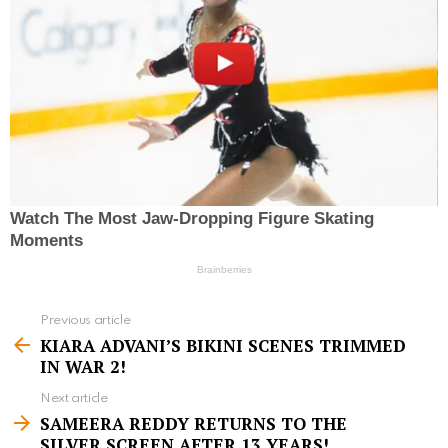
Previous article
S
KIARA ADVANI’S BIKINI SCENES TRIMMED
e
IN WAR 2!
e
Next article
m
SAMEERA REDDY RETURNS TO THE
SILVER SCREEN AFTER 13 YEARS!