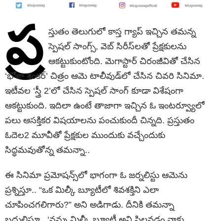
ప్ర
స్తుతం తెలుగులో కాస్త గ్యాప్ ఇచ్చిన తమన్న
స్పెషల్‌ సాంగ్స్, వెబ్‌ సిరీస్‌లతో ప్రేక్షకులను
ఆకట్టుకుంటోంది. మెగాస్టార్‌ చిరంజీవితో చేసిన
‘భోళా శంకర్’ చిత్రం ఆమె టాలీవుడ్‌లో చేసిన చివరి సినిమా.
ఇటీవల ‘స్త్రీ 2’లో చేసిన స్పెషల్ సాంగ్ కూడా విశేషంగా
ఆకట్టుకుంది. ఇదిలా ఉంటే తాజాగా ఇచ్చిన ఓ ఇంటర్వ్యూలో
పలు ఆసక్తికర విషయాలను పంచుకుందీ చిన్నది. ప్రస్తుతం
ఓదెల2 మూవీతో ప్రేక్షకుల ముందుకు వచ్చేందుకు
సిద్ధమవుతోన్న తమన్నా..
ఈ సినిమా ప్రమోషన్స్‌లో భాగంగా ఓ జర్నలిస్టు ఆమెను
ప్రశ్నిస్తూ.. “ఒక మిల్కీ బ్యూటీలో శివశక్తిని ఎలా
చూపించగలిగారు?” అని అడిగాడు. దీనికి తమన్నా
బదులిస్తూ.. ‘నన్ను మిల్కీ బ్యూటీ అని పిలవడం నాకు