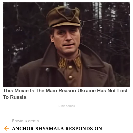
Previous article
S
ANCHOR SHYAMALA RESPONDS ON
e