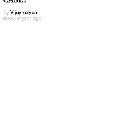
by
Vijay kalyan
about a year ago