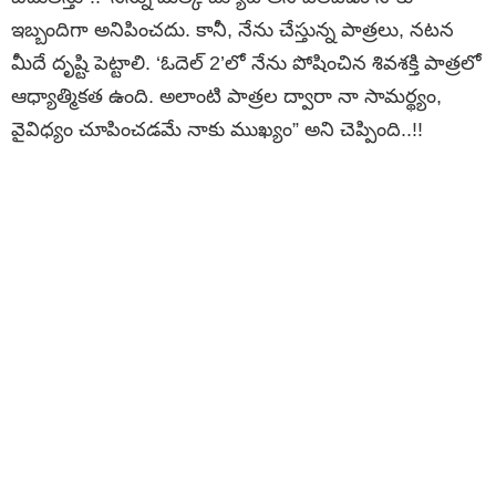
ఇబ్బందిగా అనిపించదు. కానీ, నేను చేస్తున్న పాత్రలు, నటన
మీదే దృష్టి పెట్టాలి. ‘ఓదెల్ 2’లో నేను పోషించిన శివశక్తి పాత్రలో
ఆధ్యాత్మికత ఉంది. అలాంటి పాత్రల ద్వారా నా సామర్థ్యం,
వైవిధ్యం చూపించడమే నాకు ముఖ్యం” అని చెప్పింది..!!