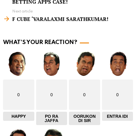
BETTING APPS CASE!
e
Next article
m
F CUBE ‘VARALAXMI SARATHKUMAR!
o
r
WHAT'S YOUR REACTION?
e
0
0
0
0
HAPPY
PO RA
OORUKON
ENTRA IDI
JAFFA
DI SIR