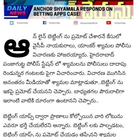
ఆ
న్ లైన్ బెట్టింగ్ ను ప్రమోట్ చేశారనే కేసులో
వైసీపీ నాయకురాలు, యాంకర్ శ్యామల పోలీసు
విచారణకు హాజరయ్యారు. హైదరాబాద్
పంజాగుట్ట పోలీస్ స్టేషన్ లో శ్యామలను పోలీసులు దాదాపు
రెండున్నర గంటలకు పైగా విచారించారు. విచారణ ముగిసిన
అనంతరం మీడియాతో శ్యామల మాట్లాడుతూ..బెట్టింగ్ ను
ఇకపై ప్రమోట్ చేయనని చెప్పారు. బాధ్యతగల పౌరురాలిగా
ఇలాంటి వాటికి దూరంగా ఉంటానని చెప్పారు..
బెట్టింగ్ యాప్స్ ద్వారా ప్రాణాలు కోల్పోయిన వారి లోటును
ఎవరూ భర్తీ చేయలేరని అన్నారు. బెట్టింగ్ లకు పాల్పడటం,
బెట్టింగ్ యాప్స్ ను ప్రమోట్ చేయడం తప్పేనని శ్యామల