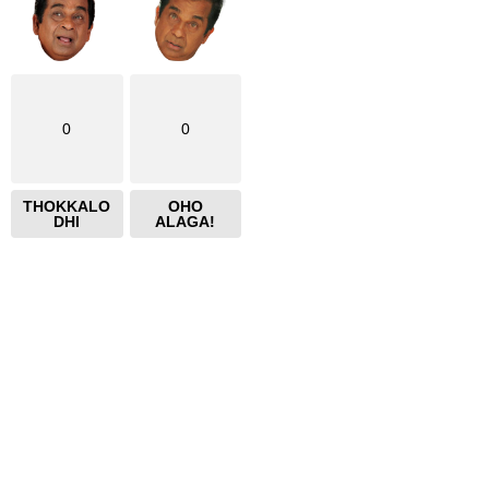
0
0
THOKKALO
OHO
DHI
ALAGA!