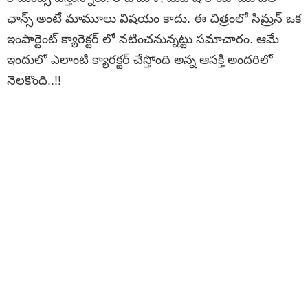
ఛాన్స్ అంటే మామూలు విషయం కాదు. ఈ చిత్రంలో సిమ్రన్ ఒక
ఇంపార్టెంట్ క్యారెక్టర్ లో నటించనున్నట్టు సమాచారం. ఆమే
ఇందులో ఎలాంటి క్యారక్టర్ చేస్తోంది అన్న ఆసక్తి అందరిలో
నెలకొంది..!!