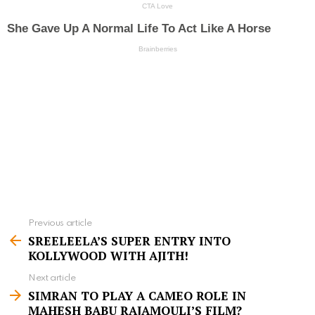
Previous article
S
SREELEELA’S SUPER ENTRY INTO
e
KOLLYWOOD WITH AJITH!
e
Next article
m
SIMRAN TO PLAY A CAMEO ROLE IN
MAHESH BABU RAJAMOULI’S FILM?
o