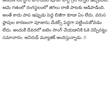
అందుకోసం స్టార్ హీరోయిన్ పూజా హెగ్డే గ్రీన్ సిగ్నల్ ఇచ్చిందట.
ఆమె గతంలో రంగస్థలంలో జిగెలు రాణి పాటకు ఆడిపాడింది.
అంతే కాదు పాప ఇప్పుడు పెద్ద బిజీగా కూడా ఏం లేదు. వరుస
ఫ్లాపుల కారణంగా పూజాను మేకర్స్ పెద్దగా పట్టించుకోవడం
లేదు. అందుకే దేవరలో ఐటెం సాంగ్ చేయడానికి ఓకె చెప్పినట్టు
సమాచారం. అనిరుధ్ మ్యూజిక్ అందిస్తున్నాడు..!!