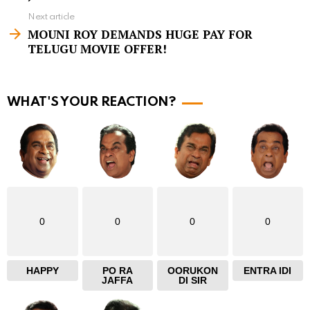
e
Next article
m
MOUNI ROY DEMANDS HUGE PAY FOR
TELUGU MOVIE OFFER!
o
r
e
WHAT'S YOUR REACTION?
0
0
0
0
HAPPY
PO RA
OORUKON
ENTRA IDI
JAFFA
DI SIR