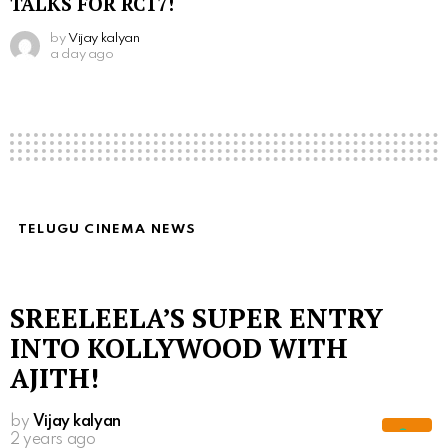
TALKS FOR RC17!
by
Vijay kalyan
a day ago
TELUGU CINEMA NEWS
SREELEELA’S SUPER ENTRY
INTO KOLLYWOOD WITH
AJITH!
by
Vijay kalyan
2 years ago