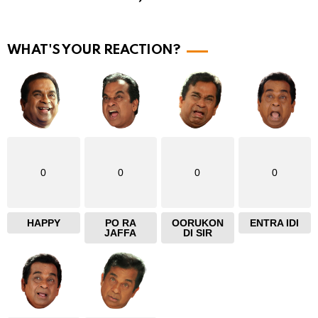
r
e
WHAT'S YOUR REACTION?
0
0
0
0
HAPPY
PO RA
OORUKON
ENTRA IDI
JAFFA
DI SIR