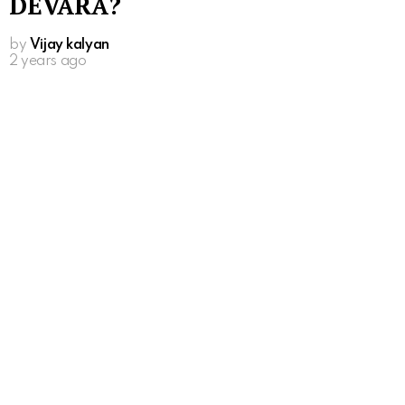
DEVARA?
by
Vijay kalyan
2 years ago