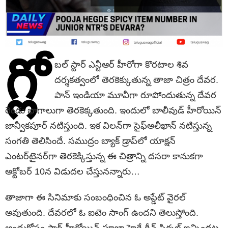
గ్లో
బల్ స్టార్ ఎన్టీఆర్ హీరోగా కొరటాల శివ
దర్శకత్వంలో తెరకెక్కుతున్న తాజా చిత్రం దేవర.
పాన్ ఇండియా మూవీగా రూపోందుతున్న దేవర
రెండు భాగాలుగా తెరకెక్కతుంది. ఇందులో బాలీవుడ్ హీరోయిన్
జాన్వీకపూర్ నటిస్తుంది. ఇక విలన్‌గా సైఫ్‌అలీఖాన్‌ నటిస్తున్న
సంగతి తెలిసిందే. సముద్రం బ్యాక్ డ్రాప్‌లో యాక్షన్‌
ఎంటర్‌టైనర్‌గా తెరకెక్కిస్తున్న ఈ చిత్రాన్ని దసరా కానుకగా
అక్టోబర్‌ 10న విడుదల చేస్తునన్నారు…
తాజాగా ఈ సినిమాకు సంబంధించిన ఓ అప్డేట్ వైరల్
అవుతుంది. దేవరలో ఓ ఐటెం సాంగ్ ఉందని తెలుస్తోంది.