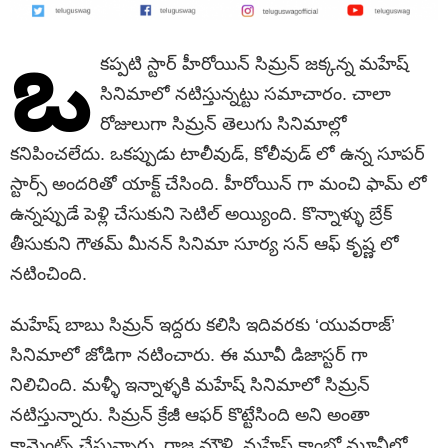
ఒ
కప్పటి స్టార్ హీరోయిన్ సిమ్రన్ జక్కన్న మహేష్
సినిమాలో నటిస్తున్నట్టు సమాచారం. చాలా
రోజులుగా సిమ్రన్ తెలుగు సినిమాల్లో
కనిపించలేదు. ఒకప్పుడు టాలీవుడ్, కోలీవుడ్ లో ఉన్న సూపర్
స్టార్స్ అందరితో యాక్ట్ చేసింది. హీరోయిన్ గా మంచి ఫామ్ లో
ఉన్నప్పుడే పెళ్లి చేసుకుని సెటిల్ అయ్యింది. కొన్నాళ్ళు బ్రేక్
తీసుకుని గౌతమ్ మీనన్ సినిమా సూర్య సన్ ఆఫ్ కృష్ణ లో
నటించింది.
మహేష్ బాబు సిమ్రన్ ఇద్దరు కలిసి ఇదివరకు ‘యువరాజ్’
సినిమాలో జోడిగా నటించారు. ఈ మూవీ డిజాస్టర్ గా
నిలిచింది. మళ్ళీ ఇన్నాళ్ళకి మహేష్ సినిమాలో సిమ్రన్
నటిస్తున్నారు. సిమ్రన్ క్రేజీ ఆఫర్ కొట్టేసింది అని అంతా
కామెంట్స్ చేస్తున్నారు. రాజ మౌళి, మహేష్ కాంబో మూవీలో