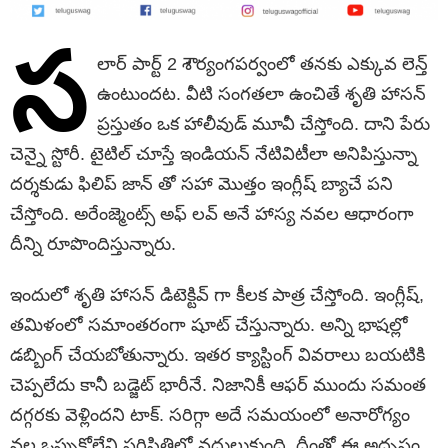
స
లార్ పార్ట్ 2 శౌర్యంగపర్వంలో తనకు ఎక్కువ లెన్త్
ఉంటుందట. వీటి సంగతలా ఉంచితే శృతి హాసన్
ప్రస్తుతం ఒక హాలీవుడ్ మూవీ చేస్తోంది. దాని పేరు
చెన్నై స్టోరీ. టైటిల్ చూస్తే ఇండియన్ నేటివిటీలా అనిపిస్తున్నా
దర్శకుడు ఫిలిప్ జాన్ తో సహా మొత్తం ఇంగ్లీష్ బ్యాచే పని
చేస్తోంది. అరేంజ్మెంట్స్ అఫ్ లవ్ అనే హాస్య నవల ఆధారంగా
దీన్ని రూపొందిస్తున్నారు.
ఇందులో శృతి హాసన్ డిటెక్టివ్ గా కీలక పాత్ర చేస్తోంది. ఇంగ్లీష్,
తమిళంలో సమాంతరంగా షూట్ చేస్తున్నారు. అన్ని భాషల్లో
డబ్బింగ్ చేయబోతున్నారు. ఇతర క్యాస్టింగ్ వివరాలు బయటికి
చెప్పలేదు కానీ బడ్జెట్ భారీనే. నిజానికీ ఆఫర్ ముందు సమంత
దగ్గరకు వెళ్లిందని టాక్. సరిగ్గా అదే సమయంలో అనారోగ్యం
వల్ల ఒప్పుకోలేని పరిస్థితిలో వదులుకుంది. దీంతో ఈ అదృష్టం