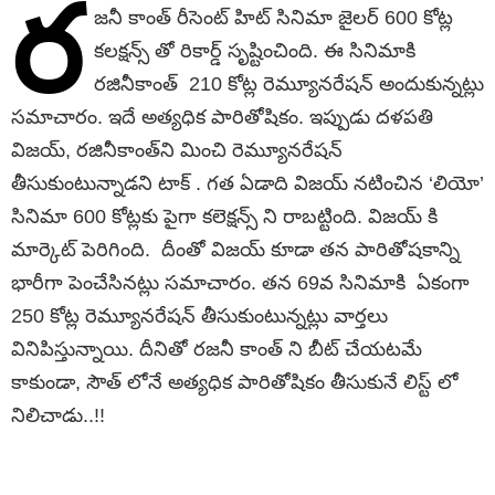
ర
జనీ కాంత్ రీసెంట్ హిట్ సినిమా జైలర్ 600 కోట్ల
కలక్షన్స్ తో రికార్డ్ సృష్టించింది. ఈ సినిమాకి
రజినీకాంత్ 210 కోట్ల రెమ్యూనరేషన్ అందుకున్నట్లు
సమాచారం. ఇదే అత్యధిక పారితోషికం. ఇప్పుడు దళపతి
విజయ్, రజినీకాంత్‌ని మించి రెమ్యూనరేషన్
తీసుకుంటున్నాడని టాక్ . గత ఏడాది విజయ్ నటించిన ‘లియో’
సినిమా 600 కోట్లకు పైగా కలెక్షన్స్ ని రాబట్టింది. విజయ్ కి
మార్కెట్ పెరిగింది. దీంతో విజయ్ కూడా తన పారితోషకాన్ని
భారీగా పెంచేసినట్లు సమాచారం. తన 69వ సినిమాకి ఏకంగా
250 కోట్ల రెమ్యూనరేషన్ తీసుకుంటున్నట్లు వార్తలు
వినిపిస్తున్నాయి. దీనితో రజనీ కాంత్ ని బీట్ చేయటమే
కాకుండా, సౌత్ లోనే అత్యధిక పారితోషికం తీసుకునే లిస్ట్ లో
నిలిచాడు..!!