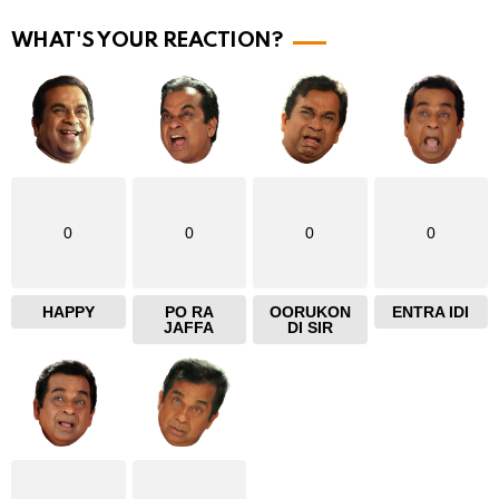
r
WHAT'S YOUR REACTION?
e
0
0
0
0
HAPPY
PO RA
OORUKON
ENTRA IDI
JAFFA
DI SIR