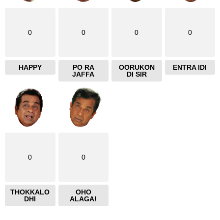
0
0
0
0
HAPPY
PO RA
OORUKON
ENTRA IDI
JAFFA
DI SIR
0
0
THOKKALO
OHO
DHI
ALAGA!