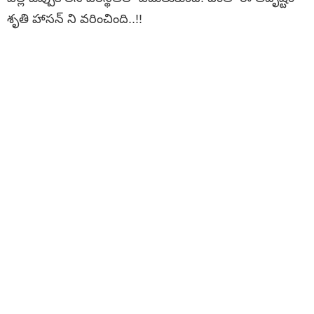
శృతి హాసన్ ని వరించింది..!!