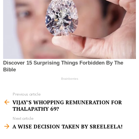
Previous article
S
VIJAY’S WHOPPING REMUNERATION FOR
e
THALAPATHY 69?
e
Next article
m
A WISE DECISION TAKEN BY SREELEELA!
o