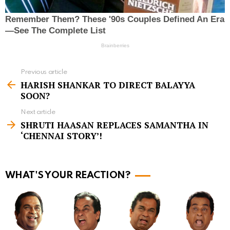
Previous article
S
HARISH SHANKAR TO DIRECT BALAYYA
e
SOON?
e
Next article
m
SHRUTI HAASAN REPLACES SAMANTHA IN
‘CHENNAI STORY’!
o
r
e
WHAT'S YOUR REACTION?