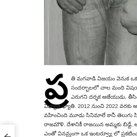
ప్ర
తి మగవాడి విజయం వెనుక ఒక స్
సందర్భాలలో చాల మంది వి
ఎరుగని దర్శక అజేయుడు, తీసింద
విఖ్యాత ఖ్యాతి. 2012 నుంచి 2022 వరకు 
వహించింది మూడు సినిమాలే కానీ తెలుగు సి
రాజమౌళి. దేశానికీ రాజయిన అమ్మకు బిడ్డే
ఎంతో వినమ్రంగా ఒక ఇంటర్వ్యూ లో ప్రకటి