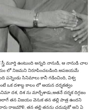
త్రీ మూర్తి ఉంటుంది అన్నది నానుడి, ఆ నానుడి చాల
షయం లో నిజమని నిరూపించబడింది.అపజయమే
ి పన్నెండు సినిమాలు కానీ గడించింది, విశ్వ
అంటే ఒక దశాబ్ద కాలం లో అయన దర్శకత్వం
నిమా దశ, దిశ ను మార్చేశాడు,అతనే దర్శక దిగ్గజం
, అలాగే తన విజయం వెనుక తన తల్లి పాత్ర ఉందని
ంచారు రాజమౌళి. తన తల్లి తనను చదువుకో అని ఏ