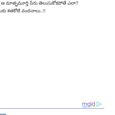
ాత ఆ మాతృమూర్తి పేరు తెలుసుకోకపోతే ఎలా?
ఆమెకు శతకోటి వందనాలు..!!