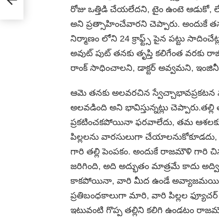
రోజు ఒత్తిడి చేయలేదని, టైం ఉంటె ఆడుకో,
అని ప్రత్సాహించేవారని చెప్పారు. అందుకే తనల
నిర్మాణం లోని 24 క్రాఫ్ట్స్ పైన పట్టు సాదించేట
అవుట్ పుట్ తనకు తృప్తి కలిగేంత వరకు ర
రాంక్ సాధించాలని, డాక్టర్ అవ్వమని, ఇంజిన
ఆమె తనకు అలవరచిన స్వేచ్చాభావప్రకటన 
అలవడింది అని భావిస్తున్నట్లు చెప్పారు.తల
ప్రకటించకపోయినా ఫరవాలేదు, తమ ఆశలకు, త
పిల్లలను వారసులుగా చేయాలనుకోకూడదు, అనే
గారి తల్లి పెంపకం. అందుకే రాజమౌళి గార
జరిగింది, అది అద్భుతం మాత్రమే కాదు అద్వి
కాకపోయినా, వారి మీద ఉండే అవ్యాజమయిన ప్
ప్రతిబంధకాలుగా మారి, వారి పిల్లల ఫ
ఇటువంటి గొప్ప తల్లిని కలిగి ఉండటం రాజ