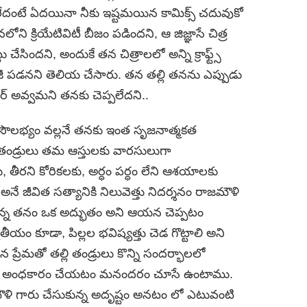
 లేదంటే ఏదయినా నీకు ఇష్టమయిన కామిక్స్ చదువుకో
ోని క్రియేటివిటీ బీజం పడిందని, ఆ జిజ్ఞాసే చిత్ర
్లు చేసిందని, అందుకే తన చిత్రాలలో అన్ని క్రాఫ్ట్స్
ాజీ పడనని తెలియ చేసారు. తన తల్లి తనను ఎప్పుడు
ీర్ అవ్వమని తనకు చెప్పలేదని..
సౌలభ్యం వల్లనే తనకు ఇంత సృజనాత్మకత
్లి తండ్రులు తమ ఆస్తులకు వారసులుగా
ీరని కోరికలకు, అర్ధం పర్ధం లేని ఆశయాలకు
 జీవిత సత్యానికి నిలువెత్తు నిదర్శనం రాజమౌళి
ి చిన్న తనం ఒక అద్భుతం అని ఆయన చెప్పటం
తీయం కూడా, పిల్లల భవిష్యత్తు చెడ గొట్టాలి అని
రేమతో తల్లి తండ్రులు కొన్ని సందర్భాలలో
్యూచర్ అంధకారం చేయటం మనందరం చూసే ఉంటాము.
మౌళి గారు చేసుకున్న అదృష్టం అనటం లో ఎటువంటి