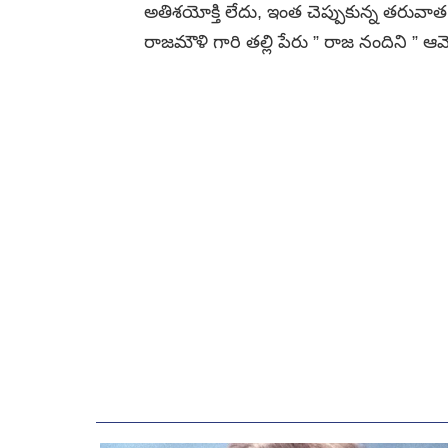
అతిశయోక్తి లేదు, ఇంత చెప్పుకున్న తరువ
రాజమౌళి గారి తల్లి పేరు ” రాజ నందిని ” 