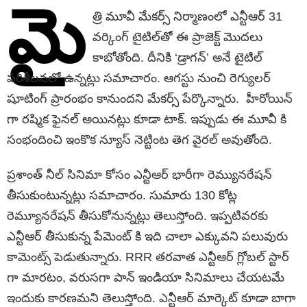
మై
త్రి మూవీ మేకర్స్ నిర్మాణంలో ఎన్టీఆర్ 31
వ‌ర్కింగ్ టైటిల్‌తో ఈ ప్రాజెక్ట్ మొదలు
కాబోతోంది. దీనికి ‘డ్రాగన్’ అనే టైటిల్
పరిశీలనలో ఉన్నట్లు సమాచారం. ఆగ‌స్టు నుంచి రెగ్యుల‌ర్
షూటింగ్ ప్రారంభం కానుంద‌ని మేకర్స్ పేర్కొన్నారు. హీరోయిన్
గా రష్మిక ఫైనల్ అయినట్లు కూడా టాక్. ఇప్పుడు ఈ మూవీ కి
సంభందించి ఇంకొక న్యూస్ నెట్టింట తెగ వైరల్ అవుతోంది.
ప్రశాంత్ నీల్ సినిమా కోసం ఎన్టీఆర్ భారీగా రెమ్యునరేషన్
తీసుకుంటున్నట్లు సమాచారం. సుమారు 130 కోట్ల
రెమ్యూనరేషన్ తీసుకోనున్నట్లు తెలుస్తోంది. ఇప్పటివరకు
ఎన్టీఆర్ తీసుకున్న పేమెంట్ కి ఇది చాలా ఎక్కువని పలువురు
కామెంట్స్ పెడుతున్నారు. RRR తరవాత ఎన్టీఆర్ గ్లోబల్ స్టార్
గా మారటం, వరుసగా పాన్ ఇండియా సినిమాలు చేయటమే
ఇందుకు కారణమని తెలుస్తోంది. ఎన్టీఆర్ మార్కెట్ కూడా బాగా