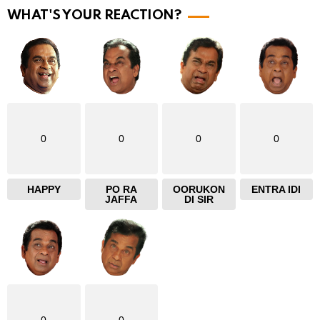
e
WHAT'S YOUR REACTION?
0
0
0
0
HAPPY
PO RA
OORUKON
ENTRA IDI
JAFFA
DI SIR