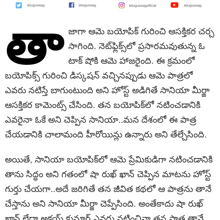
తా
జాగా ఆమె బయోపిక్‌ గురించి ఆసక్తికర చర్చ
సాగింది. నెట్‌ఫ్లిక్స్‌లో ప్రసారమవుతున్న ఓ
టాక్‌ షోకి ఆమె హాజరైంది. ఈ క్రమంలో
బయోపిక్స్‌ గురించి డిస్కషన్‌ వచ్చినప్పుడు ఆమె పాత్రలో
ఎవరు నటిస్తే బాగుంటుంది అని హోస్ట్‌ అడిగితే సానియా మీర్జా
ఆసక్తికర కామెంట్స్‌ చేసింది. తన బయోపిక్‌లో నటించడానికి
ఎవరైనా ఓకే అని చెప్పిన సానియా..మన దేశంలో ఈ పాత్ర
చేయడానికి చాలామంది హీరోయిన్లు ఉన్నారు అని తేల్చేసింది.
అయితే, సానియా బయోపిక్‌లో ఆమె ప్రేమికుడిగా నటించడానికి
తాను సిద్ధం అని గతంలో షా రుఖ్‌ ఖాన్‌ చెప్పిన మాటను హోస్ట్‌
గుర్తు చేయగా..అదే జరిగితే తన జీవిత కథలో ఆ పాత్రను తానే
చేస్తాను అని సానియా మీర్జా చెప్పేసింది. అంతేకాదు షా రుఖ్‌
ఖాన్‌ లేదా అక్షయ్‌ కుమార్‌ ఎవరు నటించినా తన పాత్ర తానే