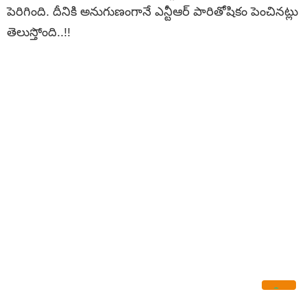
పెరిగింది. దీనికి అనుగుణంగానే ఎన్టీఆర్ పారితోషికం పెంచినట్లు
తెలుస్తోంది..!!