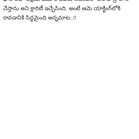
చేస్తాను అని క్లారిటీ ఇచ్చేసింది. అంటే ఆమె యాక్టింగ్‌లోకి
రావడానికి సిద్ధమైంది అన్నమాట..!!