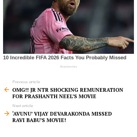
Previous article
S
OMG!! JR NTR SHOCKING REMUNERATION
e
FOR PRASHANTH NEEL’S MOVIE
e
Next article
m
‘AVUNU’ VIJAY DEVARAKONDA MISSED
RAVI BABU’S MOVIE!
o
r