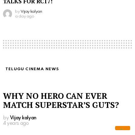
TALKS FOR RC17!
by
Vijay kalyan
a day ago
TELUGU CINEMA NEWS
WHY NO HERO CAN EVER
MATCH SUPERSTAR’S GUTS?
by
Vijay kalyan
4 years ago