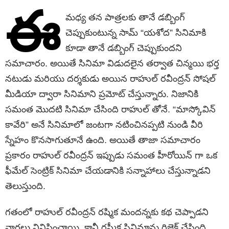
ఈ
మధ్య తన పాత్రలకు తానే డబ్బింగ్
చెప్పుకుంటున్న సామ్ “యశోద” సినిమాకి
కూడా తానే డబ్బింగ్ చెప్పుకుందని
సమాచారం. అయితే సినిమా విడుదలైన తర్వాత చిన్మయి భర్త
నటుడు మరియు దర్శకుడు అయిన రాహుల్ రవీంద్రన్ సోషల్
మీడియా ద్వారా సినిమాని ప్రమోట్ చేస్తున్నారు. నిజానికి
సమంత మొదటి సినిమా చేసింది రాహుల్ తోనే. “మాస్కోవిన్
కావేరి” అనే సినిమాలో జంటగా నటించినప్పటి నుండి వీరి
స్నేహం కొనసాగుతూనే ఉంది. అయితే తాజా సమాచారం
ప్రకారం రాహుల్ రవీంద్రన్ ఇప్పుడు సమంత హీరోయిన్ గా ఒక
ఫీమేల్ సెంట్రిక్ సినిమా చేయడానికి సన్నాహాలు చేస్తున్నాడని
తెలుస్తుంది.
గతంలో రాహుల్ రవీంద్రన్ రష్మిక మందన్నకు కథ చెప్పాడని
వార్తలు వినిపించాయి. కానీ రష్మీక సినిమాను రిజెక్ట్ చేసింది.