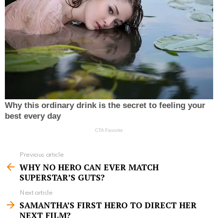
Previous article
S
WHY NO HERO CAN EVER MATCH
e
SUPERSTAR’S GUTS?
e
Next article
m
SAMANTHA’S FIRST HERO TO DIRECT HER
NEXT FILM?
o