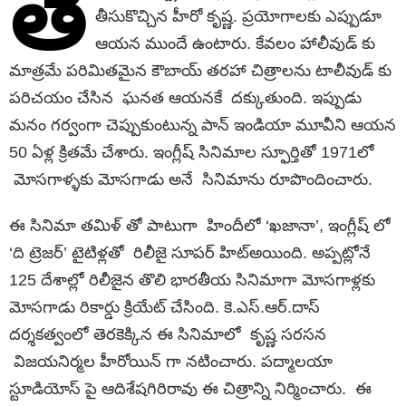
తె
తీసుకొచ్చిన హీరో కృష్ణ. ప్రయోగాలకు ఎప్పుడూ
ఆయన ముందే ఉంటారు. కేవలం హాలీవుడ్ కు
మాత్రమే పరిమితమైన కౌబాయ్ తరహా చిత్రాలను టాలీవుడ్ కు
పరిచయం చేసిన ఘనత ఆయనకే దక్కుతుంది. ఇప్పుడు
మనం గర్వంగా చెప్పుకుంటున్న పాన్ ఇండియా మూవీని ఆయన
50 ఏళ్ల క్రితమే చేశారు. ఇంగ్లీష్ సినిమాల స్ఫూర్తితో 1971లో
మోసగాళ్ళకు మోసగాడు అనే సినిమాను రూపొందించారు.
ఈ సినిమా తమిళ్ తో పాటుగా హిందీలో ‘ఖజానా’, ఇంగ్లీష్ లో
‘ది ట్రెజర్’ టైటిళ్లతో రిలీజై సూపర్ హిట్అయింది. అప్పట్లోనే
125 దేశాల్లో రిలీజైన తొలి భారతీయ సినిమాగా మోసగాళ్లకు
మోసగాడు రికార్డు క్రియేట్ చేసింది. కె.ఎస్.ఆర్.దాస్
దర్శకత్వంలో తెరకెక్కిన ఈ సినిమాలో కృష్ణ సరసన
విజయనిర్మల హీరోయిన్ గా నటించారు. పద్మాలయా
స్టూడియోస్ పై ఆదిశేషగిరిరావు ఈ చిత్రాన్ని నిర్మించారు. ఈ