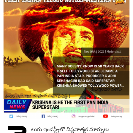
లుగు ఇండస్ట్రీలో విప్లవాత్మక మార్పులు