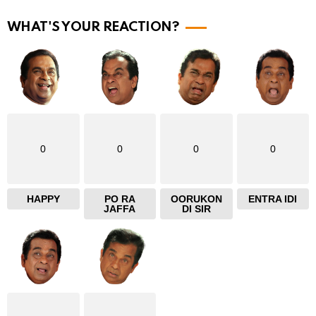
e
WHAT'S YOUR REACTION?
0
0
0
0
HAPPY
PO RA
OORUKON
ENTRA IDI
JAFFA
DI SIR