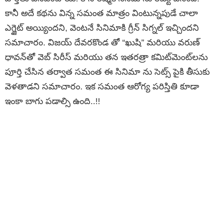
కానీ అదే కథను విన్న సమంత మాత్రం వింటున్నపుడే చాలా
ఎగ్జైట్ అయ్యిందని, వెంటనే సినిమాకి గ్రీన్ సిగ్నల్ ఇచ్చిందని
సమాచారం. విజయ్ దేవరకొండ తో “ఖుషి” మరియు వరుణ్
ధావన్‌తో వెబ్ సిరీస్‌ మరియు తన ఇతరత్రా కమిట్‌మెంట్‌లను
పూర్తి చేసిన తర్వాత సమంత ఈ సినిమా ను సెట్స్‌ పైకి తీసుకు
వెళతాడని సమాచారం. ఇక సమంత ఆరోగ్య పరిస్తితి కూడా
ఇంకా బాగు పడాల్సి ఉంది..!!