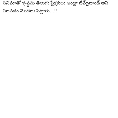
సినిమాతో కృష్ణను తెలుగు ప్రేక్షకులు ఆంధ్రా జేమ్స్‌బాండ్ అని
పిలవడం మొదలు పెట్టారు…!!