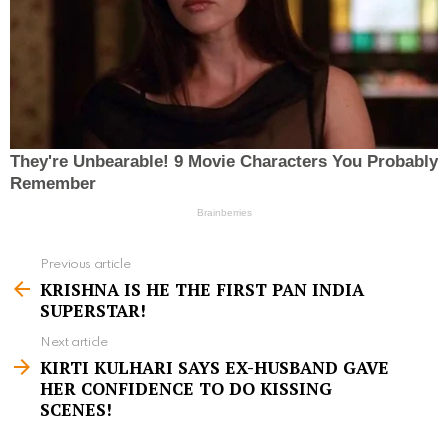
Previous article
S
KRISHNA IS HE THE FIRST PAN INDIA
e
SUPERSTAR!
e
Next article
m
KIRTI KULHARI SAYS EX-HUSBAND GAVE
HER CONFIDENCE TO DO KISSING
o
SCENES!
r