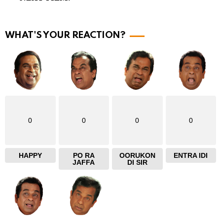
r
e
WHAT'S YOUR REACTION?
0
0
0
0
HAPPY
PO RA
OORUKON
ENTRA IDI
JAFFA
DI SIR