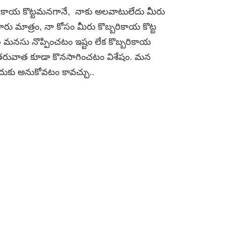
బరికాయ కొట్టమనగానే, నాకు అలవాటులేదు మీరు
రు మాత్రం, నా కోసం మీరు కొబ్బరికాయ కొట్ట
రి మనసు నొప్పించటం ఇష్టం లేక కొబ్బరికాయ
ని తరువాత కూడా కొనసాగించటం విశేషం. మన
ుకు అనుకోవటం కావచ్చు..