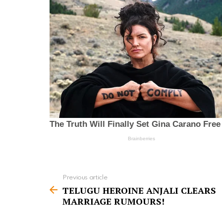
Previous article
S
TELUGU HEROINE ANJALI CLEARS
e
MARRIAGE RUMOURS!
e