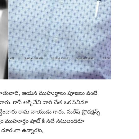
రు, హేతువాది, ఆయన ముహుర్తాలు పూజలు వంటి
ారు. కానీ అక్కినేని వారి చేత ఒక సినిమా
టించారు రామ నాయుడు గారు. సురేష్ ప్రొడక్షన్స్
 చిత్రం ముహూర్తం షాట్ కి నటి నటులందరూ
ని దూరంగా ఉన్నారట,