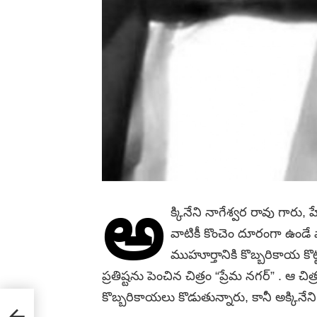
అ
క్కినేని నాగేశ్వర రావు గా
వాటికీ కొంచెం దూరంగా ఉండే వ
ముహూర్తానికి కొబ్బరికాయ కొట్
ప్రతిష్టను పెంచిన చిత్రం “ప్రేమ నగర్” . ఆ
కొబ్బరికాయలు కొడుతున్నారు, కానీ అక్కినే
iage