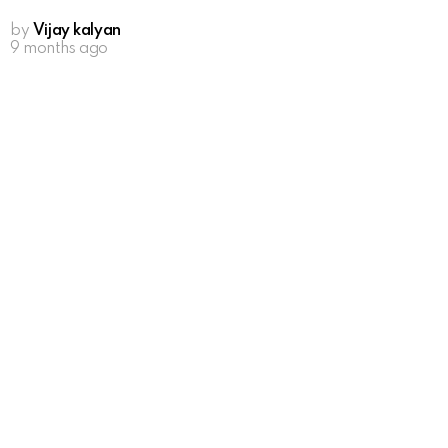
by
Vijay kalyan
9 months ago