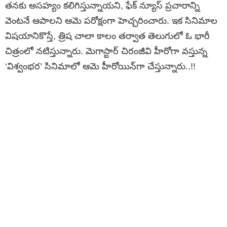
తనకు అసహ్యం కలిగిస్తున్నాయని, ఫేక్ న్యూస్ ప్రచారాన్ని
వెంటనే ఆపాలని ఆమె పరోక్షంగా హెచ్చరించారు. ఇక సినిమాల
విషయానికొస్తే, త్రిష చాలా కాలం తర్వాత తెలుగులో ఓ భారీ
చిత్రంలో నటిస్తున్నారు. మెగాస్టార్ చిరంజీవి హీరోగా వస్తున్న
‘విశ్వంభర’ సినిమాలో ఆమె హీరోయిన్‌గా చేస్తున్నారు..!!