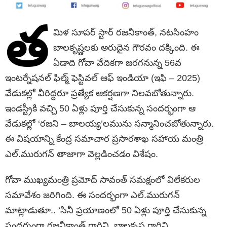
త
మిళ సూపర్ స్టార్ రజనీకాంత్‌, నటసింహం
బాలకృష్ణలకు అరుదైన గౌరవం దక్కింది. ఈ
ఏడాది గోవా వేదికగా జరగనున్న 56వ
ఇంటర్నేషనల్‌ ఫిల్మ్‌ ఫెస్టివల్‌ ఆఫ్‌ ఇండియా (ఇఫి – 2025)
వేడుకల్లో వీరిద్దరూ ప్రత్యేక ఆకర్షణగా నిలవబోతున్నారు.
ఇండస్ట్రీకి వచ్చి 50 ఏళ్లు పూర్తి చేసుకున్న సందర్భంగా ఆ
వేడుకల్లో ‘రజని – బాలయ్య’లమును సన్మానించబోతున్నారు.
ఈ విషయాన్ని కేంద్ర సమాచార ప్రసారశాఖ సహాయ మంత్రి
ఎల్‌.మురుగన్‌ తాజాగా వెల్లడించడం విశేషం.
గోవా ముఖ్యమంత్రి ప్రమోద్‌ సావంత్‌ సమక్షంలో విలేకరుల
సమావేశం జరిగింది. ఈ సందర్భంగా ఎల్‌.మురుగన్‌
మాట్లాడుతూ.. ‘సినీ ప్రయాణంలో 50 ఏళ్లు పూర్తి చేసుకున్న
సందర్భంగా రజనీకాంత్‌ గారిని, బాలకృష్ణ గారిని