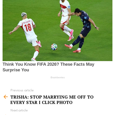
Previous article
S
TRISHA: STOP MARRYING ME OFF TO
e
EVERY STAR I CLICK PHOTO
e
Next article