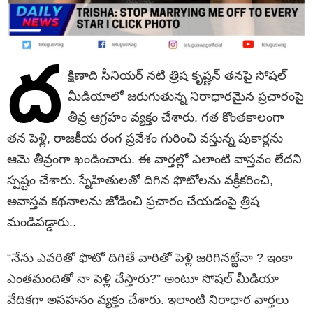
ద
క్షిణాది సీనియర్ నటి త్రిష కృష్ణన్ తనపై సోషల్
మీడియాలో జరుగుతున్న నిరాధారమైన ప్రచారంపై
తీవ్ర ఆగ్రహం వ్యక్తం చేశారు. గత కొంతకాలంగా
తన పెళ్లి, రాజకీయ రంగ ప్రవేశం గురించి వస్తున్న పుకార్లను
ఆమె తీవ్రంగా ఖండించారు. ఈ వార్తల్లో ఎలాంటి వాస్తవం లేదని
స్పష్టం చేశారు. స్నేహితులతో దిగిన ఫొటోలను వక్రీకరించి,
అవాస్తవ కథనాలను జోడించి ప్రచారం చేయడంపై త్రిష
మండిపడ్డారు..
“నేను ఎవరితో ఫొటో దిగితే వారితో పెళ్లి జరిగినట్టేనా ? ఇంకా
ఎంతమందితో నా పెళ్లి చేస్తారు?” అంటూ సోషల్ మీడియా
వేదికగా అసహనం వ్యక్తం చేశారు. ఇలాంటి నిరాధార వార్తలు