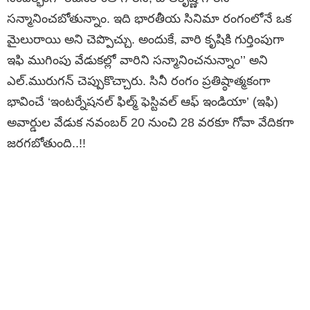
సన్మానించబోతున్నాం. ఇది భారతీయ సినిమా రంగంలోనే ఒక
మైలురాయి అని చెప్పొచ్చు. అందుకే, వారి కృషికి గుర్తింపుగా
ఇఫి ముగింపు వేడుకల్లో వారిని సన్మానించనున్నాం’’ అని
ఎల్‌.మురుగన్‌ చెప్పుకొచ్చారు. సినీ రంగం ప్రతిష్ఠాత్మకంగా
భావించే ‘ఇంటర్నేషనల్‌ ఫిల్మ్‌ ఫెస్టివల్‌ ఆఫ్‌ ఇండియా’ (ఇఫి)
అవార్డుల వేడుక నవంబర్‌ 20 నుంచి 28 వరకూ గోవా వేదికగా
జరగబోతుంది..!!