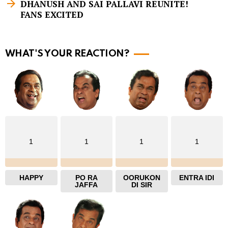
m
DHANUSH AND SAI PALLAVI REUNITE!
FANS EXCITED
o
r
e
WHAT'S YOUR REACTION?
1
1
1
1
HAPPY
PO RA
OORUKON
ENTRA IDI
JAFFA
DI SIR